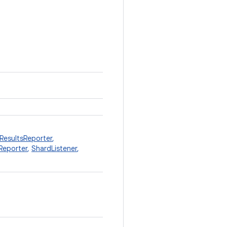
esultsReporter
,
Reporter
,
ShardListener
,