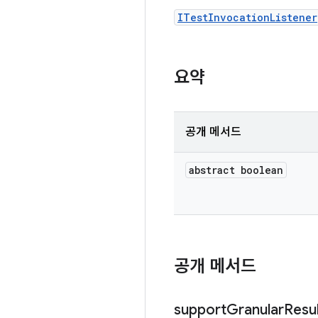
ITestInvocationListener
요약
공개 메서드
abstract boolean
공개 메서드
support
Granular
Resu