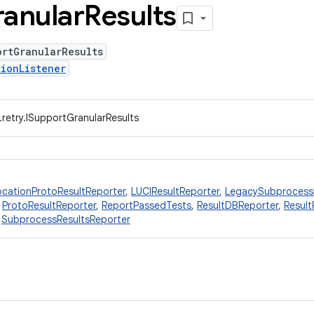
anular
Results
ortGranularResults
ionListener
.retry.ISupportGranularResults
ocationProtoResultReporter
,
LUCIResultReporter
,
LegacySubprocessR
,
ProtoResultReporter
,
ReportPassedTests
,
ResultDBReporter
,
Result
,
SubprocessResultsReporter