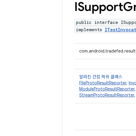
ISupport
Gr
public interface ISupp
implements
ITestInvocat
com.android.tradefed.result
알려진 간접 하위 클래스
FileProtoResultReporter
,
Inv
ModuleProtoResultReporter
StreamProtoResultReporter