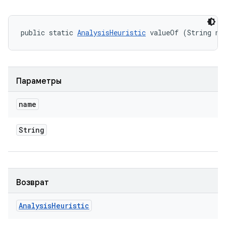
public static 
AnalysisHeuristic
 valueOf (String na
Параметры
name
String
Возврат
Analysis
Heuristic