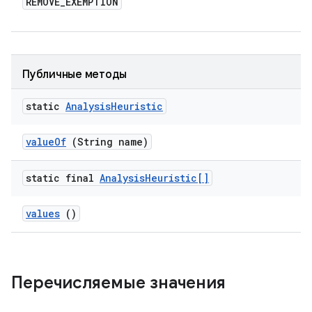
REMOVE
_
EXEMPTION
Публичные методы
static
Analysis
Heuristic
value
Of
(String name)
static final
Analysis
Heuristic[]
values
()
Перечисляемые значения