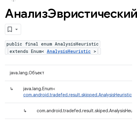
АнализЭвристически
public final enum AnalysisHeuristic
extends Enum<
AnalysisHeuristic
>
java.lang.Объект
↳
java.lang.Enum<
com.android.tradefed.result.skipped.AnalysisHeuristic
>
↳
com.android.tradefed.result.skiped.AnalysisHeuris