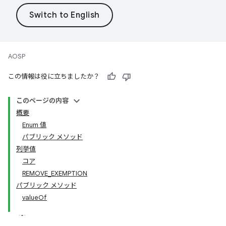
AOSP
この情報は役に立ちましたか？
このページの内容
概要
Enum 値
パブリック メソッド
列挙値
コア
REMOVE_EXEMPTION
パブリック メソッド
valueOf