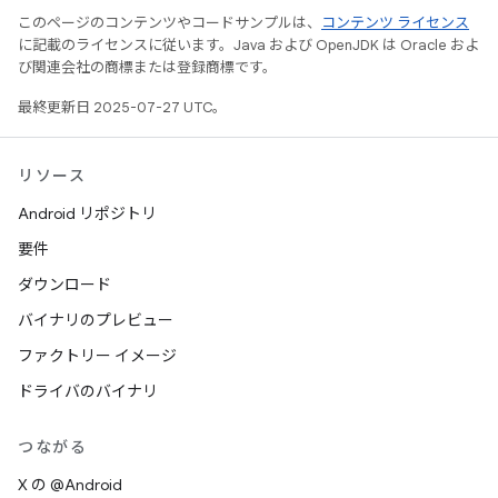
このページのコンテンツやコードサンプルは、
コンテンツ ライセンス
に記載のライセンスに従います。Java および OpenJDK は Oracle およ
び関連会社の商標または登録商標です。
最終更新日 2025-07-27 UTC。
リソース
Android リポジトリ
要件
ダウンロード
バイナリのプレビュー
ファクトリー イメージ
ドライバのバイナリ
つながる
X の @Android