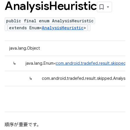
Analysis
Heuristic
public final enum AnalysisHeuristic
extends Enum<
AnalysisHeuristic
>
java.lang.Object
↳
java.lang.Enum<
com.android.tradefed.result.skipped.An
↳
com.android.tradefed.result.skipped.AnalysisH
順序が重要です。