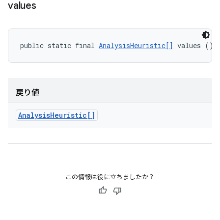
values
public static final 
AnalysisHeuristic[]
 values ()
戻り値
Analysis
Heuristic[]
この情報は役に立ちましたか？