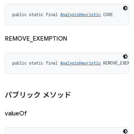
public static final 
AnalysisHeuristic
 CORE
REMOVE
_
EXEMPTION
public static final 
AnalysisHeuristic
 REMOVE_EXEMP
パブリック メソッド
value
Of