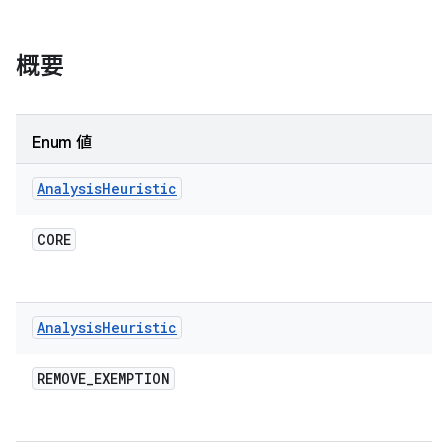
概要
Enum 値
Analysis
Heuristic
CORE
Analysis
Heuristic
REMOVE
_
EXEMPTION