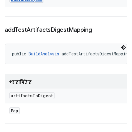
add
Test
Artifacts
Digest
Mapping
public 
BuildAnalysis
 addTestArtifactsDigestMapping
প্যারামিটার
artifacts
To
Digest
Map