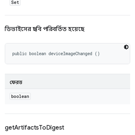
Set
ডিভাইসের ছবি পরিবর্তিত হয়েছে
public boolean deviceImageChanged ()
ফেরত
boolean
get
Artifacts
To
Digest