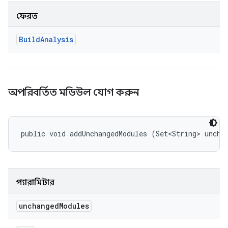
ফেরত
Build
Analysis
অপরিবর্তিত মডিউল যোগ করুন
public void addUnchangedModules (Set<String> uncha
প্যারামিটার
unchanged
Modules