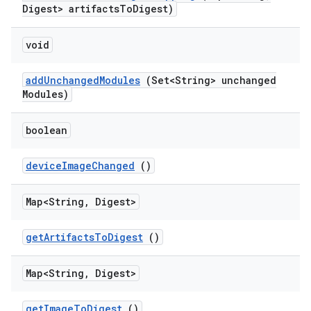
Digest> artifacts
To
Digest)
void
add
Unchanged
Modules
(Set<String> unchanged
Modules)
boolean
device
Image
Changed
()
Map<String
,
Digest>
get
Artifacts
To
Digest
()
Map<String
,
Digest>
get
Image
To
Digest
()