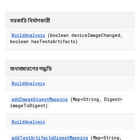
সরকারি নির্মাণকারী
Build
Analysis
(boolean device
Image
Changed
,
boolean has
Tests
Artifacts)
জনসাধারণের পদ্ধতি
Build
Analysis
add
Image
Digest
Mapping
(Map<String
,
Digest>
image
To
Digest)
Build
Analysis
add
Test
Artifacts
Digest
Mapping
(Map<String
,