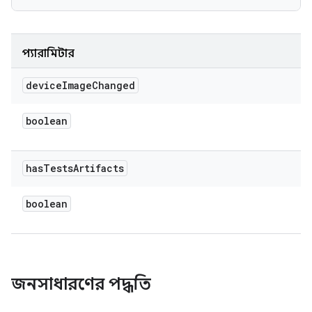
প্যারামিটার
device
Image
Changed
boolean
has
Tests
Artifacts
boolean
জনসাধারণের পদ্ধতি