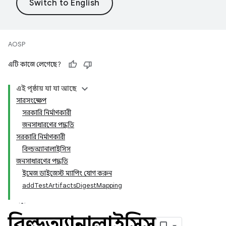
AOSP
এটি কাজে লেগেছে?
এই পৃষ্ঠায় যা যা আছে
সারসংক্ষেপ
সরকারি নির্মাণকারী
জনসাধারণের পদ্ধতি
সরকারি নির্মাণকারী
বিল্ডঅ্যানালাইসিস
জনসাধারণের পদ্ধতি
ইমেজ ডাইজেস্ট ম্যাপিং যোগ করুন
addTestArtifactsDigestMapping
বিল্ডঅ্যানালাইসিস