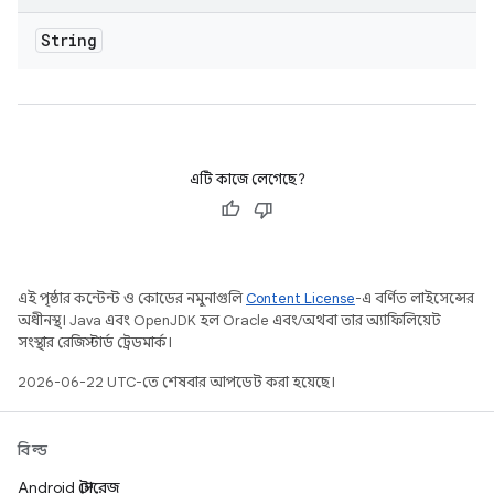
String
এটি কাজে লেগেছে?
এই পৃষ্ঠার কন্টেন্ট ও কোডের নমুনাগুলি
Content License
-এ বর্ণিত লাইসেন্সের
অধীনস্থ। Java এবং OpenJDK হল Oracle এবং/অথবা তার অ্যাফিলিয়েট
সংস্থার রেজিস্টার্ড ট্রেডমার্ক।
2026-06-22 UTC-তে শেষবার আপডেট করা হয়েছে।
বিল্ড
Android স্টোরেজ