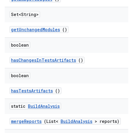
Set<String>
get
Unchanged
Modules
()
boolean
has
Changes
In
Tests
Artifacts
()
boolean
has
Tests
Artifacts
()
static
Build
Analysis
merge
Reports
(List<
Build
Analysis
> reports)