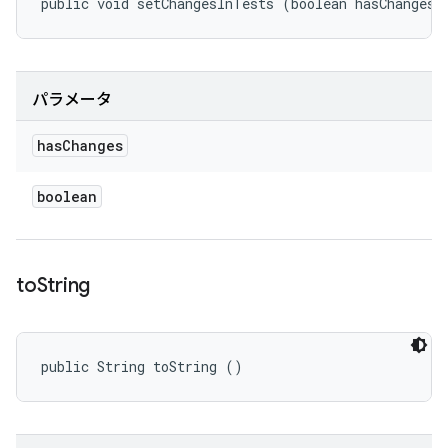
public void setChangesInTests (boolean hasChanges)
パラメータ
has
Changes
boolean
to
String
public String toString ()