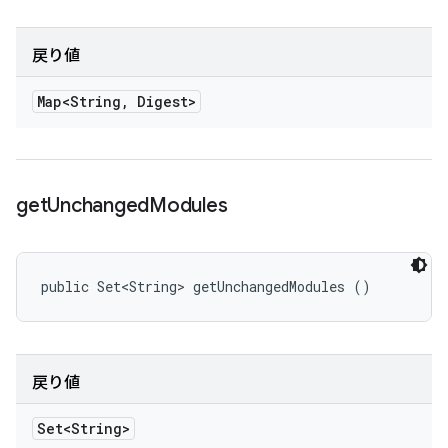
戻り値
Map<String
,
Digest>
get
Unchanged
Modules
public Set<String> getUnchangedModules ()
戻り値
Set<String>