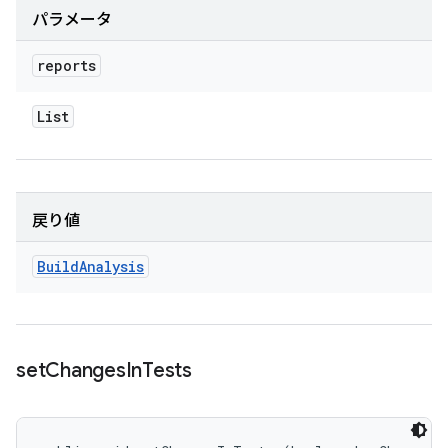
パラメータ
reports
List
戻り値
Build
Analysis
set
Changes
In
Tests