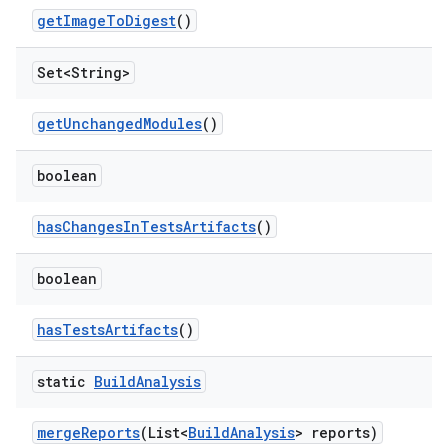
get
Image
To
Digest
()
Set<String>
get
Unchanged
Modules
()
boolean
has
Changes
In
Tests
Artifacts
()
boolean
has
Tests
Artifacts
()
static
Build
Analysis
merge
Reports
(List<
Build
Analysis
> reports)