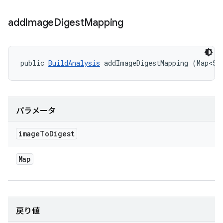
add
Image
Digest
Mapping
public 
BuildAnalysis
 addImageDigestMapping (Map<St
パラメータ
image
To
Digest
Map
戻り値