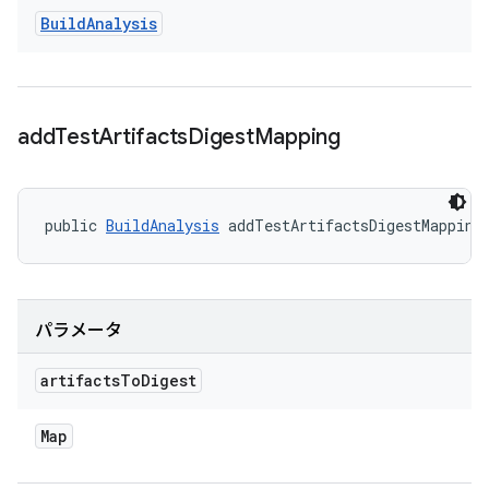
Build
Analysis
add
Test
Artifacts
Digest
Mapping
public 
BuildAnalysis
 addTestArtifactsDigestMapping
パラメータ
artifacts
To
Digest
Map