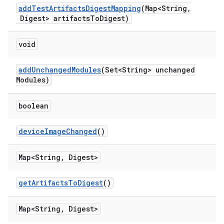
add
Test
Artifacts
Digest
Mapping
(Map<String
,
Digest> artifacts
To
Digest)
void
add
Unchanged
Modules
(Set<String> unchanged
Modules)
boolean
device
Image
Changed
()
Map<String
,
Digest>
get
Artifacts
To
Digest
()
Map<String
,
Digest>