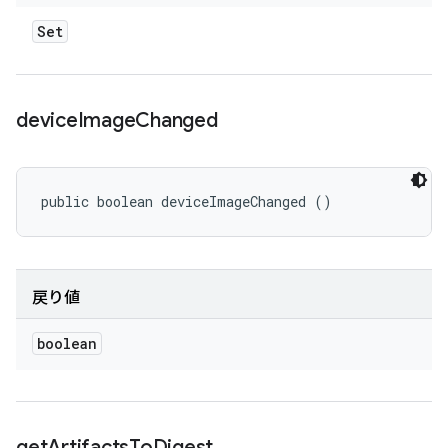
Set
device
Image
Changed
public boolean deviceImageChanged ()
戻り値
boolean
get
Artifacts
To
Digest