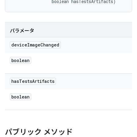
                boolean hasTestsArtifacts)
パラメータ
device
Image
Changed
boolean
has
Tests
Artifacts
boolean
パブリック メソッド