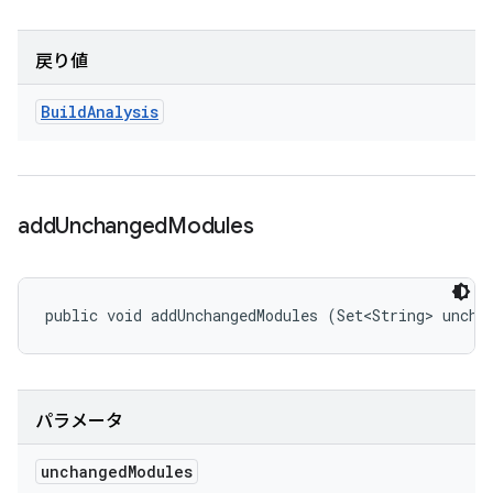
戻り値
Build
Analysis
add
Unchanged
Modules
public void addUnchangedModules (Set<String> uncha
パラメータ
unchanged
Modules