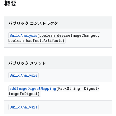
概要
パブリック コンストラクタ
Build
Analysis
(boolean device
Image
Changed
,
boolean has
Tests
Artifacts)
パブリック メソッド
Build
Analysis
add
Image
Digest
Mapping
(Map<String
,
Digest>
image
To
Digest)
Build
Analysis