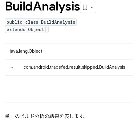
Build
Analysis
public class BuildAnalysis
extends Object
java.lang.Object
↳
com.android.tradefed.result.skipped.BuildAnalysis
単一のビルド分析の結果を表します。