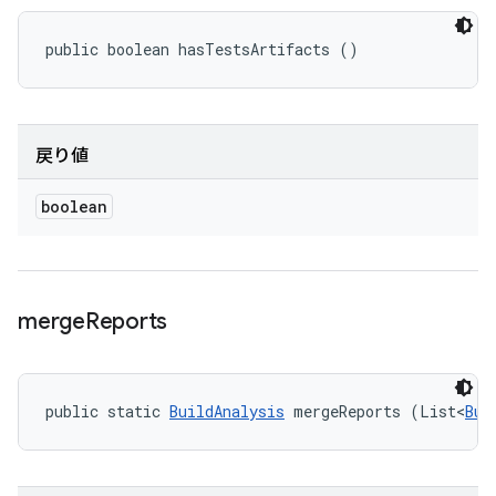
public boolean hasTestsArtifacts ()
戻り値
boolean
merge
Reports
public static 
BuildAnalysis
 mergeReports (List<
Bui