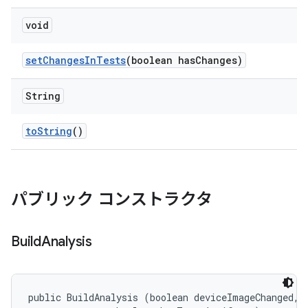
void
set
Changes
In
Tests
(boolean has
Changes)
String
to
String
()
パブリック コンストラクタ
Build
Analysis
public BuildAnalysis (boolean deviceImageChanged, 
