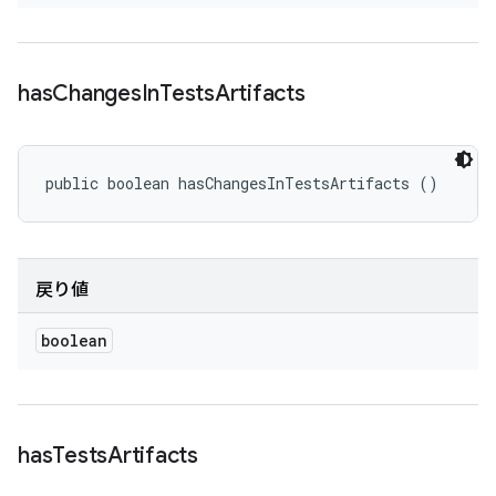
has
Changes
In
Tests
Artifacts
public boolean hasChangesInTestsArtifacts ()
戻り値
boolean
has
Tests
Artifacts