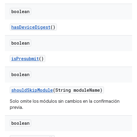
boolean
has
Device
Digest
()
boolean
is
Presubmit
()
boolean
should
Skip
Module
(String module
Name)
Solo omite los módulos sin cambios en la confirmación
previa.
boolean