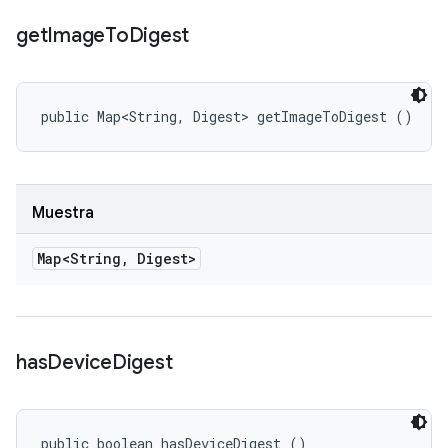
get
Image
To
Digest
public Map<String, Digest> getImageToDigest ()
Muestra
Map<String
,
Digest>
has
Device
Digest
public boolean hasDeviceDigest ()