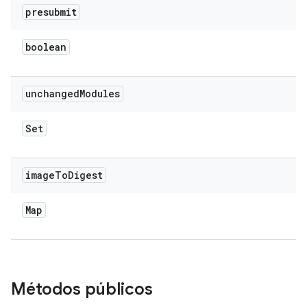
presubmit
boolean
unchanged
Modules
Set
image
To
Digest
Map
Métodos públicos