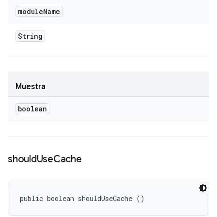
module
Name
String
Muestra
boolean
should
Use
Cache
public boolean shouldUseCache ()