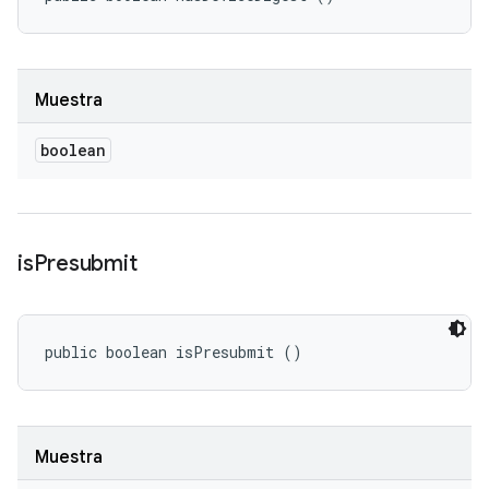
Muestra
boolean
is
Presubmit
public boolean isPresubmit ()
Muestra