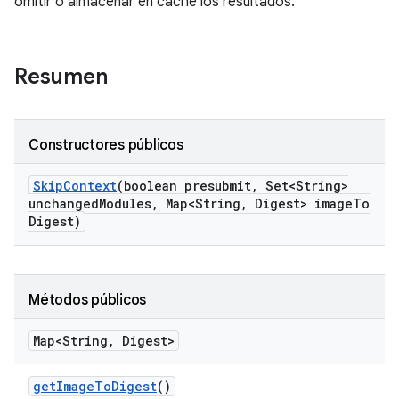
omitir o almacenar en caché los resultados.
Resumen
Constructores públicos
Skip
Context
(boolean presubmit
,
Set<String>
unchanged
Modules
,
Map<String
,
Digest> image
To
Digest)
Métodos públicos
Map<String
,
Digest>
get
Image
To
Digest
()