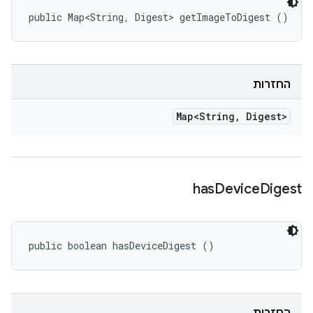
public Map<String, Digest> getImageToDigest ()
החזרות
Map<String
,
Digest>
has
Device
Digest
public boolean hasDeviceDigest ()