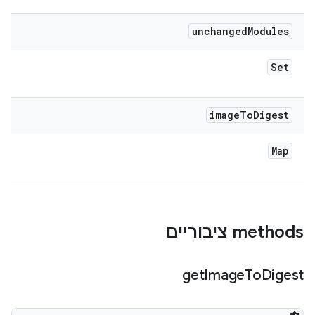
unchanged
Modules
Set
image
To
Digest
Map
‫methods ציבוריים
get
Image
To
Digest