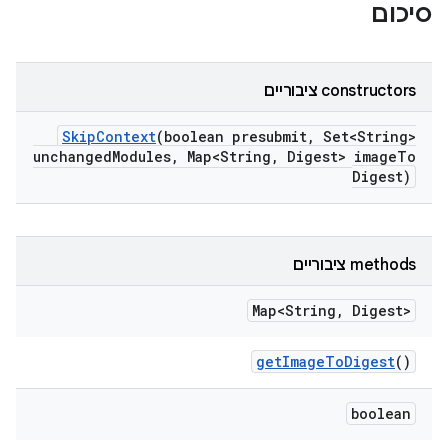
סיכום
‫constructors ציבוריים
Skip
Context
(boolean presubmit
,
Set<String>
unchanged
Modules
,
Map<String
,
Digest> image
To
Digest)
‫methods ציבוריים
Map<String
,
Digest>
get
Image
To
Digest
()
boolean