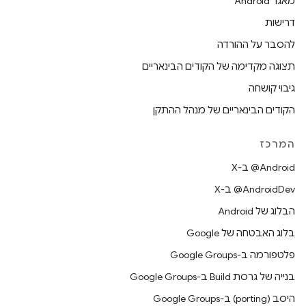
מאגר Android
דרישות
להסבר על ההורדה
תצוגה מקדימה של הקודים הבינאריים
גיבוי קושחה
הקודים הבינאריים של מנהל ההתקן
המרכז
‫‎@Android ב-X
‫‎@AndroidDev ב-X
הבלוג של Android
בלוג האבטחה של Google
פלטפורמה ב-Google Groups
בנייה של גרסת Build ב-Google Groups
היסב (porting) ב-Google Groups