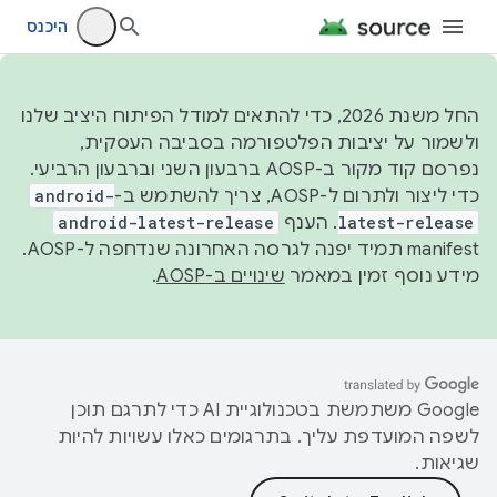
היכנס
החל משנת 2026, כדי להתאים למודל הפיתוח היציב שלנו
ולשמור על יציבות הפלטפורמה בסביבה העסקית,
נפרסם קוד מקור ב-AOSP ברבעון השני וברבעון הרביעי.
כדי ליצור ולתרום ל-AOSP, צריך להשתמש ב-
android-
latest-release
. הענף
android-latest-release
manifest תמיד יפנה לגרסה האחרונה שנדחפה ל-AOSP.
מידע נוסף זמין במאמר
שינויים ב-AOSP
.
‫Google משתמשת בטכנולוגיית AI כדי לתרגם תוכן
לשפה המועדפת עליך. בתרגומים כאלו עשויות להיות
שגיאות.