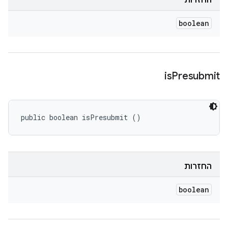
החזרות
boolean
is
Presubmit
public boolean isPresubmit ()
החזרות
boolean