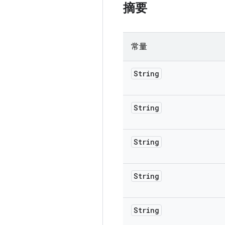
摘要
常量
String
String
String
String
String