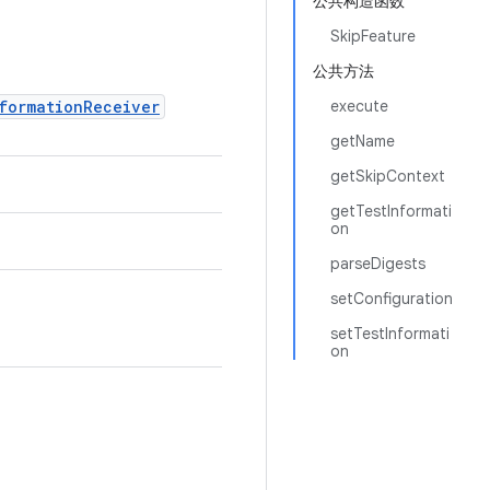
公共构造函数
SkipFeature
公共方法
formationReceiver
execute
getName
getSkipContext
getTestInformati
on
parseDigests
setConfiguration
setTestInformati
on