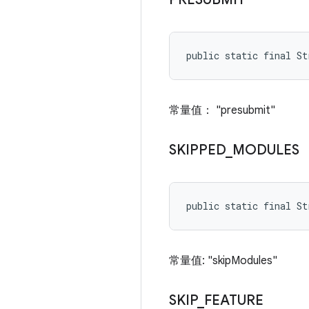
public static final St
常量值： "presubmit"
SKIPPED
_
MODULES
public static final S
常量值: "skipModules"
SKIP
_
FEATURE