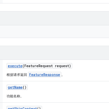
execute
(Feature
Request request)
FeatureResponse
根据请求返回
。
get
Name
()
功能名称。
get
Skip
Context
()