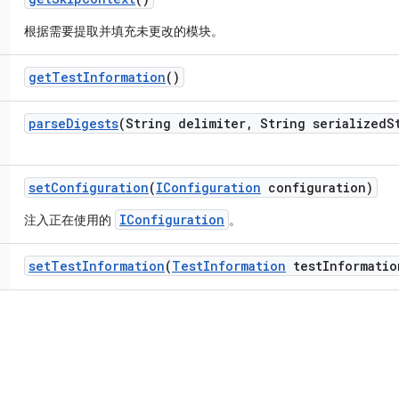
根据需要提取并填充未更改的模块。
get
Test
Information
()
parse
Digests
(String delimiter
,
String serialized
S
set
Configuration
(
IConfiguration
configuration)
IConfiguration
注入正在使用的
。
set
Test
Information
(
Test
Information
test
Informatio