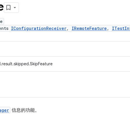
e
re
ents
IConfigurationReceiver
,
IRemoteFeature
,
ITestIn
.result.skipped.SkipFeature
ager
信息的功能。