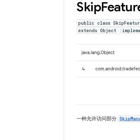
Skip
Featur
public class SkipFeatu
extends Object
implem
java.lang.Object
↳
com.android.tradefed
一种允许访问部分
SkipMan