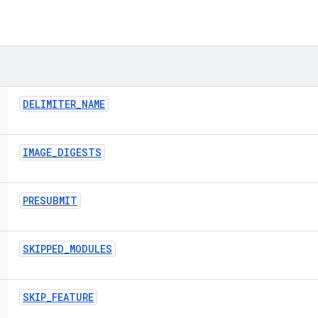
DELIMITER
_
NAME
IMAGE
_
DIGESTS
PRESUBMIT
SKIPPED
_
MODULES
SKIP
_
FEATURE