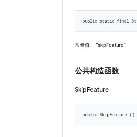
public static final St
常量值： "skipFeature"
公共构造函数
Skip
Feature
public SkipFeature ()