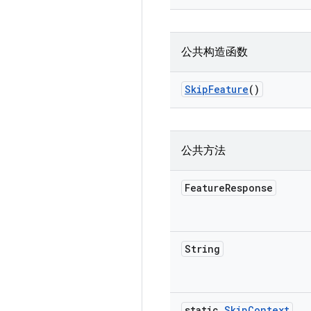
公共构造函数
Skip
Feature
()
公共方法
Feature
Response
String
static
Skip
Context