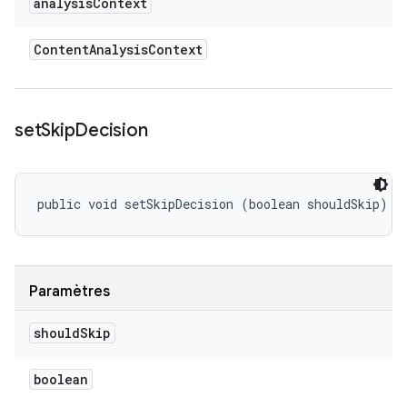
analysis
Context
Content
Analysis
Context
set
Skip
Decision
public void setSkipDecision (boolean shouldSkip)
Paramètres
should
Skip
boolean