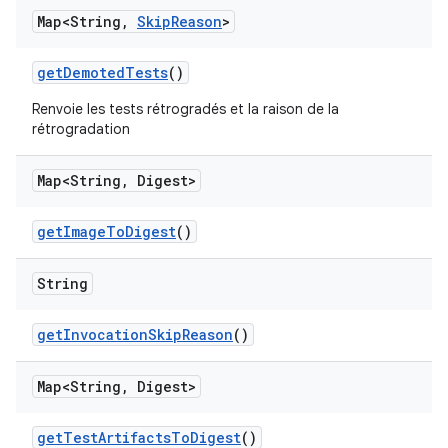
Map<String
,
Skip
Reason
>
get
Demoted
Tests
()
Renvoie les tests rétrogradés et la raison de la
rétrogradation
Map<String
,
Digest>
get
Image
To
Digest
()
String
get
Invocation
Skip
Reason
()
Map<String
,
Digest>
get
Test
Artifacts
To
Digest
()