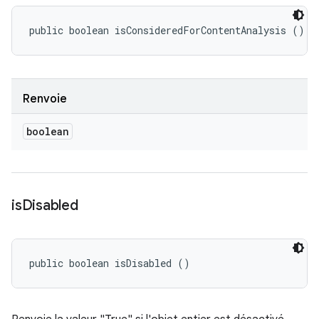
public boolean isConsideredForContentAnalysis ()
Renvoie
boolean
is
Disabled
public boolean isDisabled ()