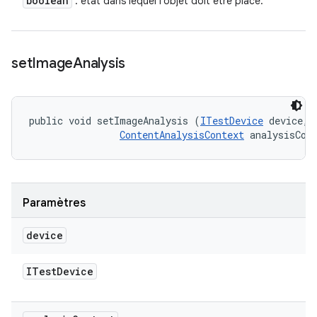
boolean
: état dans lequel l'objet doit être placé.
set
Image
Analysis
public void setImageAnalysis (
ITestDevice
 device, 

ContentAnalysisContext
 analysisCon
Paramètres
device
ITest
Device