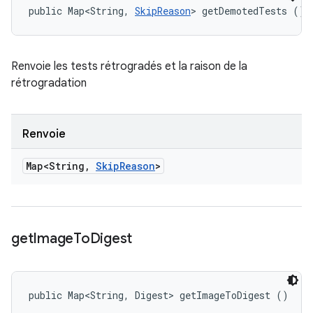
public Map<String, 
SkipReason
> getDemotedTests ()
Renvoie les tests rétrogradés et la raison de la
rétrogradation
Renvoie
Map<String
,
Skip
Reason
>
get
Image
To
Digest
public Map<String, Digest> getImageToDigest ()