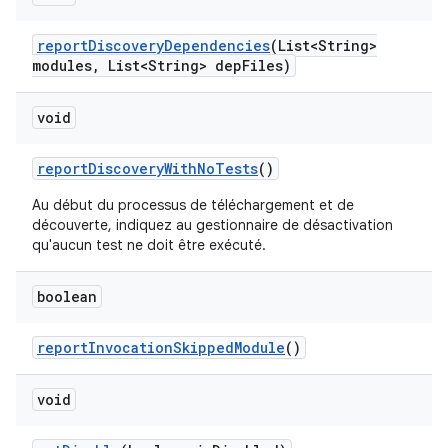
report
Discovery
Dependencies
(List<String>
modules
,
List<String> dep
Files)
void
report
Discovery
With
No
Tests
()
Au début du processus de téléchargement et de
découverte, indiquez au gestionnaire de désactivation
qu'aucun test ne doit être exécuté.
boolean
report
Invocation
Skipped
Module
()
void