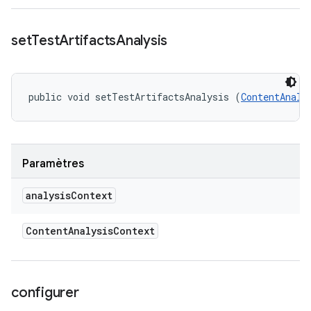
set
Test
Artifacts
Analysis
public void setTestArtifactsAnalysis (
ContentAnaly
Paramètres
analysis
Context
Content
Analysis
Context
configurer