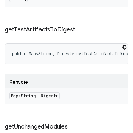
get
Test
Artifacts
To
Digest
public Map<String, Digest> getTestArtifactsToDiges
Renvoie
Map<String
,
Digest>
get
Unchanged
Modules