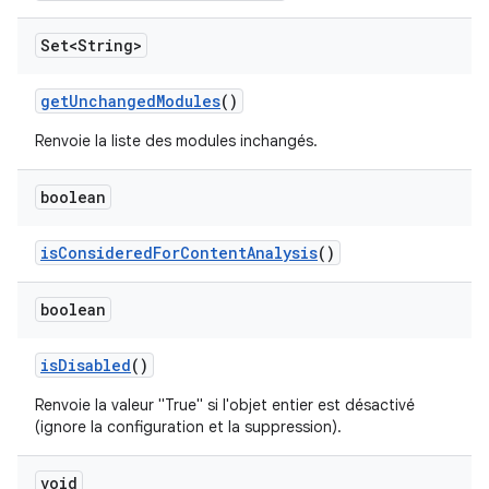
Set<String>
get
Unchanged
Modules
()
Renvoie la liste des modules inchangés.
boolean
is
Considered
For
Content
Analysis
()
boolean
is
Disabled
()
Renvoie la valeur "True" si l'objet entier est désactivé
(ignore la configuration et la suppression).
void