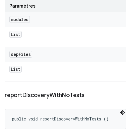
Paramètres
modules
List
dep
Files
List
report
Discovery
With
No
Tests
public void reportDiscoveryWithNoTests ()