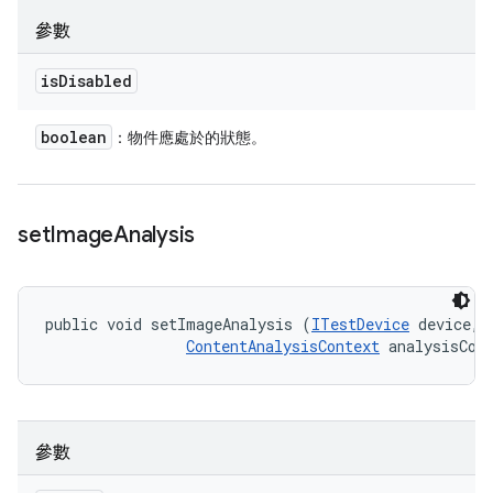
參數
is
Disabled
boolean
：物件應處於的狀態。
set
Image
Analysis
public void setImageAnalysis (
ITestDevice
 device, 

ContentAnalysisContext
 analysisCon
參數