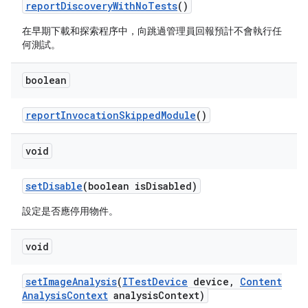
report
Discovery
With
No
Tests
()
在早期下載和探索程序中，向跳過管理員回報預計不會執行任
何測試。
boolean
report
Invocation
Skipped
Module
()
void
set
Disable
(boolean is
Disabled)
設定是否應停用物件。
void
set
Image
Analysis
(
ITest
Device
device
,
Content
Analysis
Context
analysis
Context)