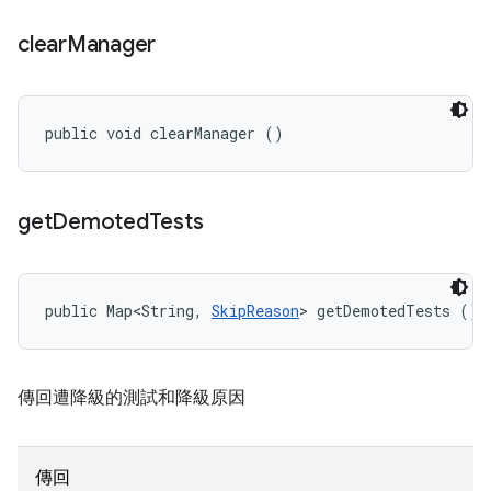
clear
Manager
public void clearManager ()
get
Demoted
Tests
public Map<String, 
SkipReason
> getDemotedTests ()
傳回遭降級的測試和降級原因
傳回