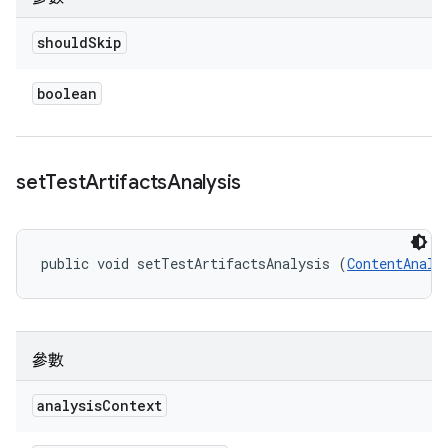
should
Skip
boolean
set
Test
Artifacts
Analysis
public void setTestArtifactsAnalysis (
ContentAnaly
參數
analysis
Context