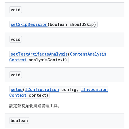
void
set
Skip
Decision
(boolean should
Skip)
void
set
Test
Artifacts
Analysis
(
Content
Analysis
Context
analysis
Context)
void
setup
(
IConfiguration
config
,
IInvocation
Context
context)
設定並初始化跳過管理工具。
boolean