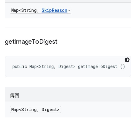
Map<String
,
Skip
Reason
>
get
Image
To
Digest
public Map<String, Digest> getImageToDigest ()
傳回
Map<String
,
Digest>