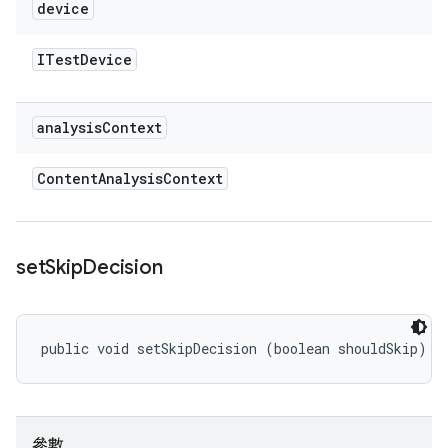
device
ITest
Device
analysis
Context
Content
Analysis
Context
set
Skip
Decision
public void setSkipDecision (boolean shouldSkip)
參數