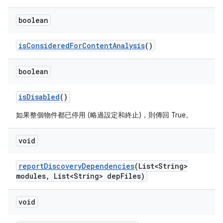
boolean
is
Considered
For
Content
Analysis
()
boolean
is
Disabled
()
如果整個物件都已停用 (略過設定和終止)，則傳回 True。
void
report
Discovery
Dependencies
(List<String>
modules
,
List<String> dep
Files)
void