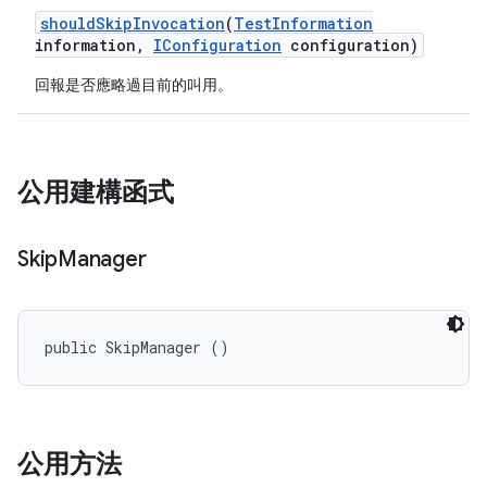
should
Skip
Invocation
(
Test
Information
information
,
IConfiguration
configuration)
回報是否應略過目前的叫用。
公用建構函式
Skip
Manager
public SkipManager ()
公用方法