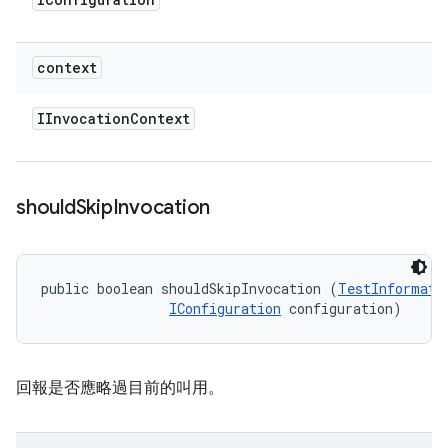
context
IInvocation
Context
should
Skip
Invocation
public boolean shouldSkipInvocation (
TestInformati
IConfiguration
 configuration)
回報是否應略過目前的叫用。