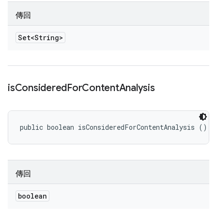
傳回
Set<String>
is
Considered
For
Content
Analysis
public boolean isConsideredForContentAnalysis ()
傳回
boolean