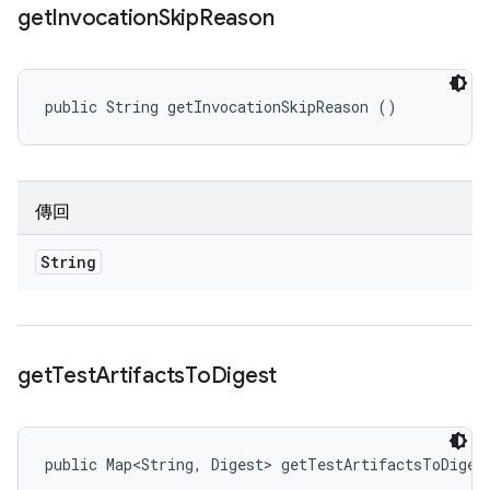
get
Invocation
Skip
Reason
public String getInvocationSkipReason ()
傳回
String
get
Test
Artifacts
To
Digest
public Map<String, Digest> getTestArtifactsToDiges