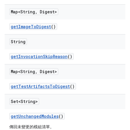
Map<String
,
Digest>
get
Image
To
Digest
()
String
get
Invocation
Skip
Reason
()
Map<String
,
Digest>
get
Test
Artifacts
To
Digest
()
Set<String>
get
Unchanged
Modules
()
傳回未變更的模組清單。