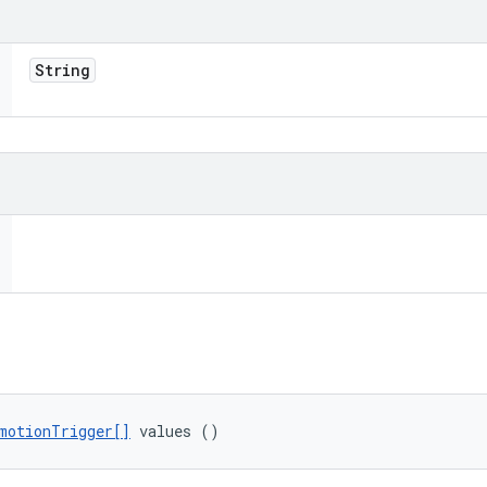
String
motionTrigger[]
 values ()