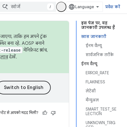
/
प्रवेश करें
इस पेज पर, यह
जानकारी उपलब्ध है
जाएगा, ताकि हम अपने ट्रंक
खास जानकारी
स्थिर बना रहे. AOSP बनाने
ईनम वैल्यू
t-release
मेनिफ़ेस्ट ब्रांच,
सार्वजनिक तरीके
दलाव
देखें.
ईनम वैल्यू
ERROR_RATE
FLAKINESS
लेटेंसी
मैन्युअल
SMART_TEST_SE
न्टेंट से आपको मदद मिली?
LECTION
UNKNOWN_TRIG