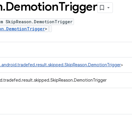
n
.
Demotion
Trigger
um SkipReason.DemotionTrigger
on.DemotionTrigger
>
.android.tradefed.result.skipped.SkipReason.DemotionTrigger
>
d.tradefed.result.skipped.SkipReason.DemotionTrigger