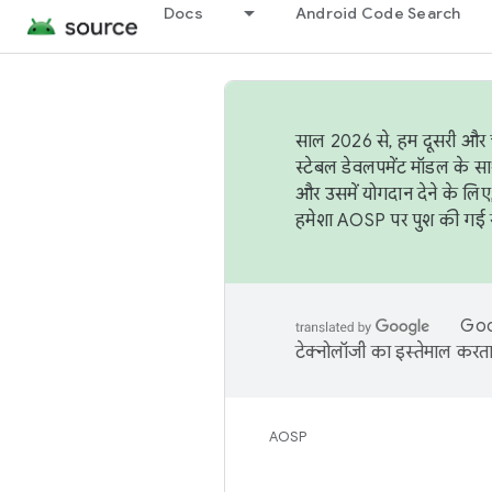
Docs
Android Code Search
साल 2026 से, हम दूसरी और च
स्टेबल डेवलपमेंट मॉडल के सा
और उसमें योगदान देने के लिए
हमेशा AOSP पर पुश की गई सब
Goog
टेक्नोलॉजी का इस्तेमाल करता 
AOSP