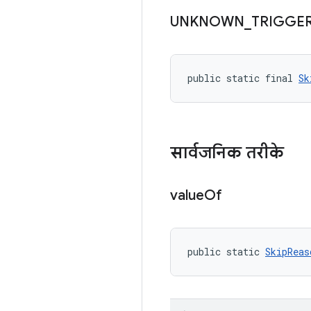
UNKNOWN
_
TRIGGE
public static final 
Sk
सार्वजनिक तरीके
value
Of
public static 
SkipReas