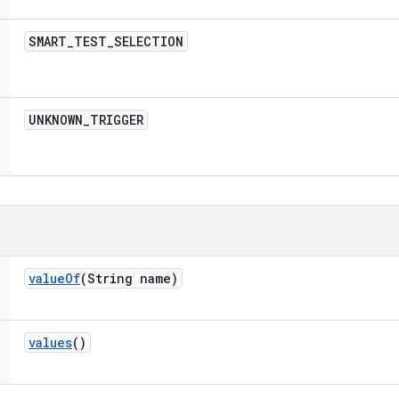
SMART
_
TEST
_
SELECTION
UNKNOWN
_
TRIGGER
value
Of
(String name)
values
()