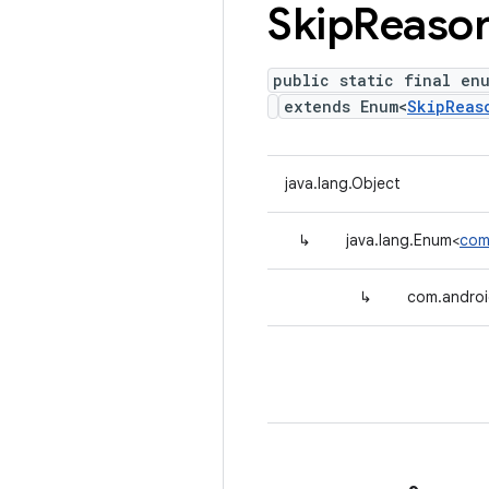
Skip
Reaso
public static final en
extends Enum<
SkipReas
java.lang.Object
↳
java.lang.Enum<
com
↳
com.androi