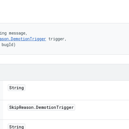
ing message, 

ason.DemotionTrigger
 trigger, 

 bugId)
String
Skip
Reason
.
Demotion
Trigger
String