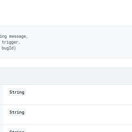
ing message, 

 trigger, 

 bugId)
String
String