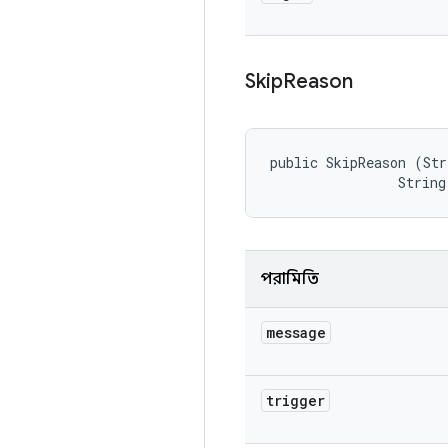
Skip
Reason
public SkipReason (Str
                String
পরামিতি
message
trigger