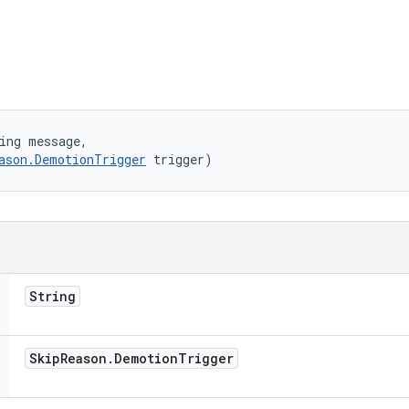
ing message, 

ason.DemotionTrigger
 trigger)
String
Skip
Reason
.
Demotion
Trigger