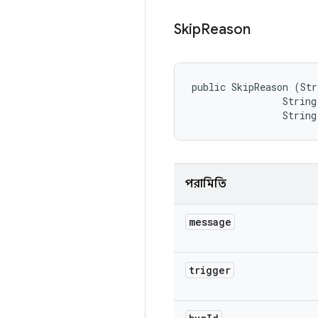
Skip
Reason
public SkipReason (Str
                String
                String
পরামিতি
message
trigger