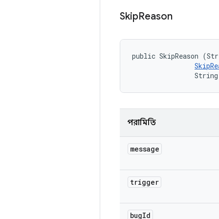
Skip
Reason
public SkipReason (Str
SkipRe
                String
পরামিতি
message
trigger
bug
Id