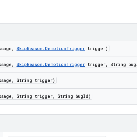
ssage
,
Skip
Reason
.
Demotion
Trigger
trigger)
ssage
,
Skip
Reason
.
Demotion
Trigger
trigger
,
String bug
ssage
,
String trigger)
ssage
,
String trigger
,
String bug
Id)