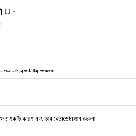
n
n
.result.skipped.SkipReason
 জন্য একটি কারণ এবং তার মেটাডেটা প্রদান করুন৷