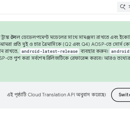
াঙ্ক স্টেবল ডেভেলপমেন্ট মডেলের সাথে সামঞ্জস্য রাখতে এবং ইকোসিস্ট
ে, আমরা প্রতি দুই ও চার ত্রৈমাসিকে (Q2 এবং Q4) AOSP-তে সোর্স
ান রাখতে,
android-latest-release
ব্যবহার করুন।
android
বদা AOSP-তে পুশ করা সর্বশেষ রিলিজটিকে রেফারেন্স করবে। আরও তথ্যের
এই পৃষ্ঠাটি
Cloud Translation API
অনুবাদ করেছে।