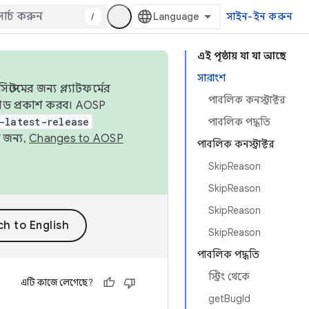
/
সাইন-ইন করুন
এই পৃষ্ঠায় যা যা আছে
সারাংশ
েমের জন্য প্ল্যাটফর্মের
পাবলিক কনস্ট্রাক্টর
 কোড প্রকাশ করব। AOSP
-latest-release
পাবলিক পদ্ধতি
 জন্য,
Changes to AOSP
পাবলিক কনস্ট্রাক্টর
SkipReason
SkipReason
SkipReason
SkipReason
পাবলিক পদ্ধতি
স্ট্রিং থেকে
এটি কাজে লেগেছে?
getBugId