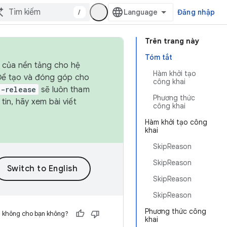
/
Đăng nhập
Trên trang này
Tóm tắt
h của nền tảng cho hệ
Hàm khởi tạo
 Để tạo và đóng góp cho
công khai
t-release
sẽ luôn tham
Phương thức
in, hãy xem bài viết
công khai
Hàm khởi tạo công
khai
SkipReason
SkipReason
SkipReason
SkipReason
Phương thức công
h không cho bạn không?
khai