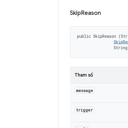
Skip
Reason
public SkipReason (Str
SkipRe
                String
Tham số
message
trigger