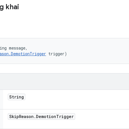
g khai
ing message, 

ason.DemotionTrigger
 trigger)
String
Skip
Reason
.
Demotion
Trigger