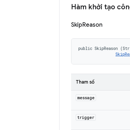
Hàm khởi tạo côn
Skip
Reason
public SkipReason (Str
SkipRe
Tham số
message
trigger