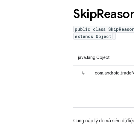
Skip
Reaso
public class SkipReaso
extends Object
java.lang.Object
↳
com.android.tradef
Cung cấp lý do và siêu dữ li