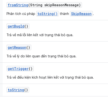
from
String
(String skip
Reason
Message)
toString()
SkipReason
Phân tích cú pháp
thành
.
get
Bug
Id
()
Trả về mã lỗi liên kết với trạng thái bỏ qua.
get
Reason
()
Trả về lý do liên quan đến trạng thái bỏ qua.
get
Trigger
()
Trả về điều kiện kích hoạt liên kết với trạng thái bỏ qua.
to
String
()