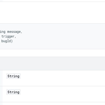
ing message, 

 trigger, 

 bugId)
String
String