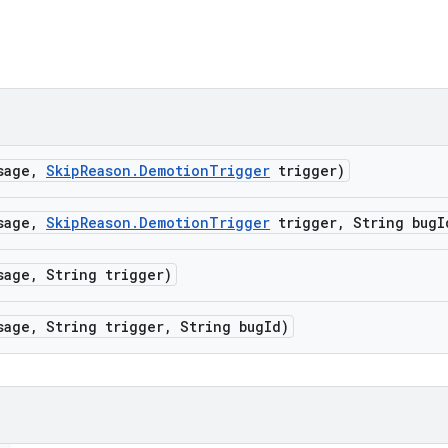
sage
,
Skip
Reason
.
Demotion
Trigger
trigger)
sage
,
Skip
Reason
.
Demotion
Trigger
trigger
,
String bug
I
sage
,
String trigger)
sage
,
String trigger
,
String bug
Id)