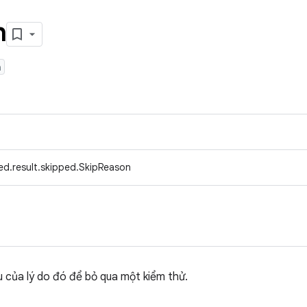
n
n
ed.result.skipped.SkipReason
ệu của lý do đó để bỏ qua một kiểm thử.