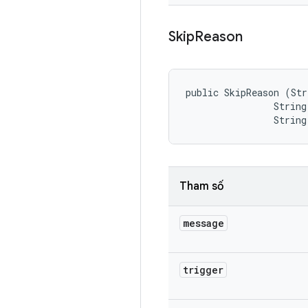
Skip
Reason
public SkipReason (Str
                String
                String
Tham số
message
trigger