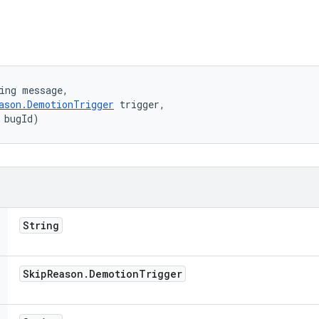
ing message, 

ason.DemotionTrigger
 trigger, 

 bugId)
String
Skip
Reason
.
Demotion
Trigger