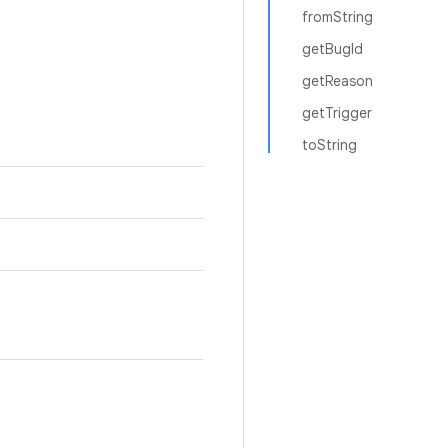
fromString
getBugId
getReason
getTrigger
toString