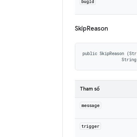
bug
Id
Skip
Reason
public SkipReason (Str
                String
Tham số
message
trigger