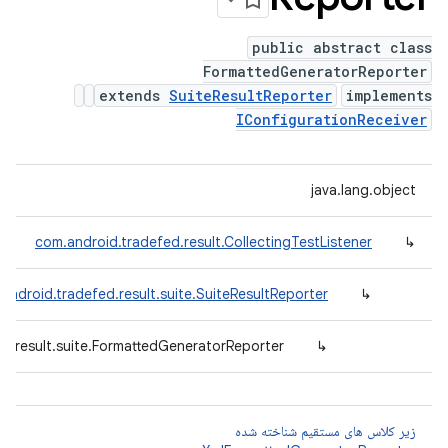
public abstract class
FormattedGeneratorReporter
extends
SuiteResultReporter
implements
IConfigurationReceiver
java.lang.object
com.android.tradefed.result.CollectingTestListener
↳
android.tradefed.result.suite.SuiteResultReporter
↳
d.result.suite.FormattedGeneratorReporter
↳
زیر کلاس های مستقیم شناخته شده