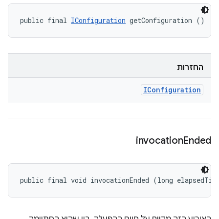
public final 
IConfiguration
 getConfiguration ()
החזרות
IConfiguration
invocation
Ended
public final void invocationEnded (long elapsedTim