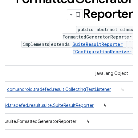
Reporter
public abstract class
FormattedGeneratorReporter
implements
extends
SuiteResultReporter
IConfigurationReceiver
java.lang.Object
com.android.tradefed.result.CollectingTestListener
↳
roid.tradefed.result.suite.SuiteResultReporter
↳
ult.suite.FormattedGeneratorReporter
↳