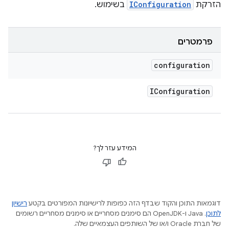
הזרקת
IConfiguration
בשימוש.
פרמטרים
configuration
IConfiguration
המידע עזר לך?
דוגמאות התוכן והקוד שבדף הזה כפופות לרישיונות המפורטים בקטע
רישיון
לתוכן
.‏ Java ו-OpenJDK הם סימנים מסחריים או סימנים מסחריים רשומים
של חברת Oracle ו/או של השותפים העצמאיים שלה.