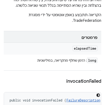
האירוע הזה מדווח על סיום ההפעלה, בין שהיא הסתיימה
בהצלחה ובין שהיא הסתיימה בגלל תנאי שגיאה כלשהו.
הקריאה תתבצע באופן אוטומטי על ידי מסגרת
TradeFederation.
פרמטרים
elapsed
Time
long
: הזמן שחלף מהקריאה, במילישניות
invocation
Failed
public void invocationFailed (
FailureDescription
 f