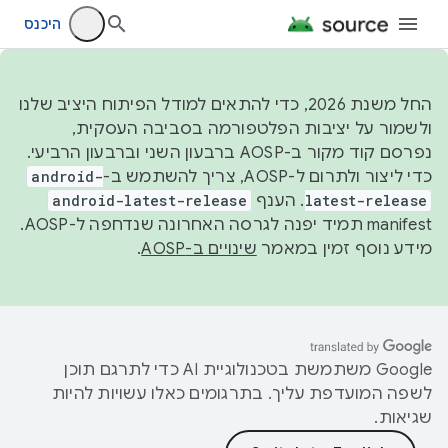
היכנס
החל משנת 2026, כדי להתאים למודל הפיתוח היציב שלנו
ולשמור על יציבות הפלטפורמה בסביבה העסקית,
נפרסם קוד מקור ב-AOSP ברבעון השני וברבעון הרביעי.
כדי ליצור ולתרום ל-AOSP, צריך להשתמש ב-
android-
latest-release
. הענף
android-latest-release
manifest תמיד יפנה לגרסה האחרונה שנדחפה ל-AOSP.
מידע נוסף זמין במאמר
שינויים ב-AOSP
.
‫Google משתמשת בטכנולוגיית AI כדי לתרגם תוכן
לשפה המועדפת עליך. בתרגומים כאלו עשויות להיות
שגיאות.