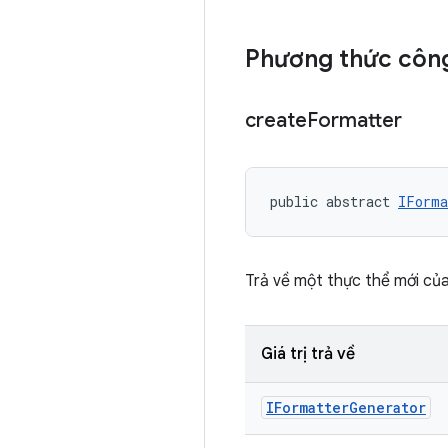
Phương thức công
create
Formatter
public abstract 
IForma
Trả về một thực thể mới củ
Giá trị trả về
IFormatter
Generator