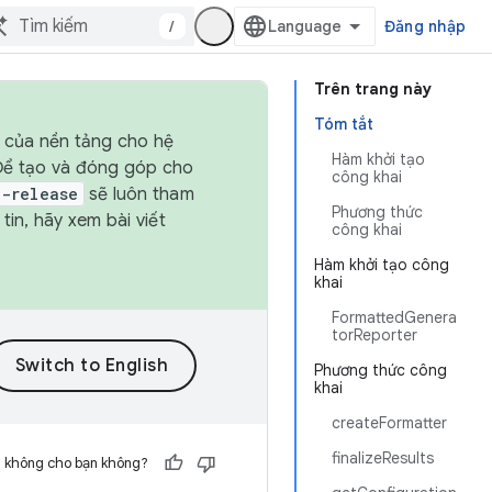
/
Đăng nhập
Trên trang này
Tóm tắt
h của nền tảng cho hệ
Hàm khởi tạo
 Để tạo và đóng góp cho
công khai
t-release
sẽ luôn tham
Phương thức
in, hãy xem bài viết
công khai
Hàm khởi tạo công
khai
FormattedGenera
torReporter
Phương thức công
khai
createFormatter
finalizeResults
h không cho bạn không?