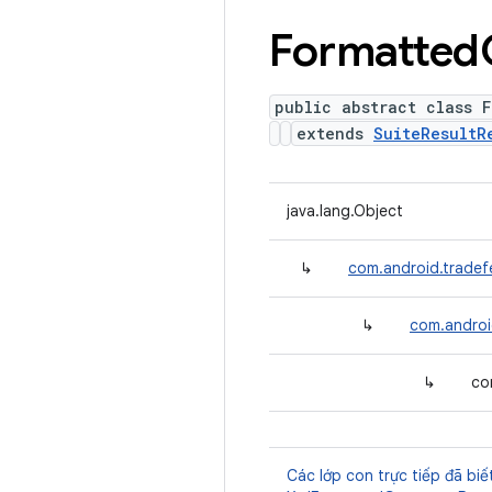
Formatted
public abstract class F
extends
SuiteResultR
java.lang.Object
↳
com.android.tradefe
↳
com.android
↳
co
Các lớp con trực tiếp đã biế