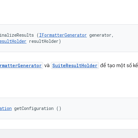
inalizeResults (
IFormatterGenerator
 generator, 

esultHolder
 resultHolder)
rmatterGenerator
và
SuiteResultHolder
để tạo một số kế
ation
 getConfiguration ()