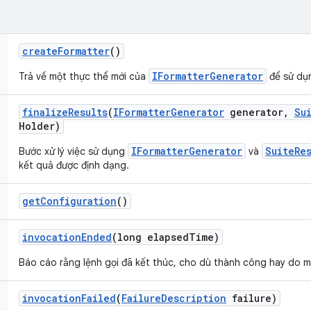
create
Formatter
()
IFormatterGenerator
Trả về một thực thể mới của
để sử dụ
finalize
Results
(
IFormatter
Generator
generator
,
Su
Holder)
IFormatterGenerator
SuiteRe
Bước xử lý việc sử dụng
và
kết quả được định dạng.
get
Configuration
()
invocation
Ended
(long elapsed
Time)
Báo cáo rằng lệnh gọi đã kết thúc, cho dù thành công hay do một
invocation
Failed
(
Failure
Description
failure)