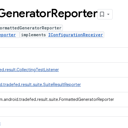
Generator
Reporter
ormattedGeneratorReporter
eporter
implements
IConfigurationReceiver
d.result.CollectingTestListener
.tradefed.result.suite.SuiteResultReporter
m.android.tradefed.result.suite.FormattedGeneratorReporter
t