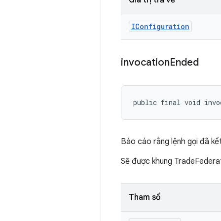
Giá trị trả về
IConfiguration
invocation
Ended
public final void invo
Báo cáo rằng lệnh gọi đã kết
Sẽ được khung TradeFederat
Tham số