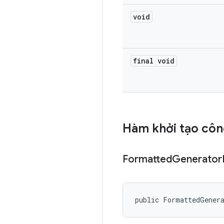
void
final void
Hàm khởi tạo côn
Formatted
Generator
public FormattedGener