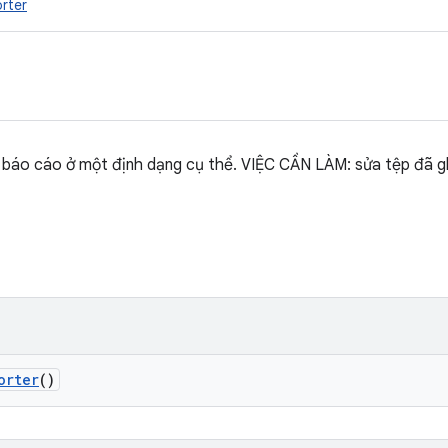
rter
 báo cáo ở một định dạng cụ thể. VIỆC CẦN LÀM: sửa tệp đã gh
orter
()