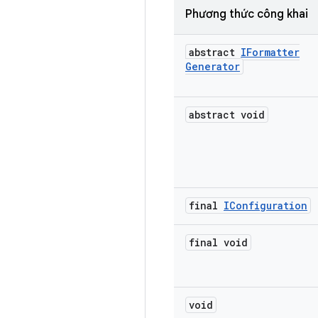
Phương thức công khai
abstract
IFormatter
Generator
abstract void
final
IConfiguration
final void
void