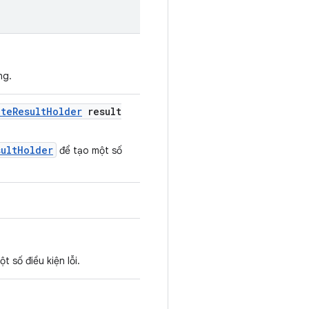
ng.
ite
Result
Holder
result
sultHolder
để tạo một số
 số điều kiện lỗi.