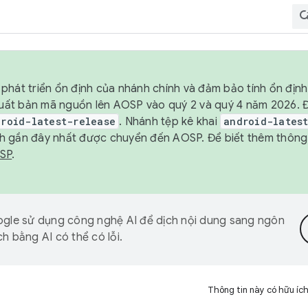
phát triển ổn định của nhánh chính và đảm bảo tính ổn địn
ẽ xuất bản mã nguồn lên AOSP vào quý 2 và quý 4 năm 2026.
droid-latest-release
. Nhánh tệp kê khai
android-lates
h gần đây nhất được chuyển đến AOSP. Để biết thêm thông t
OSP
.
gle sử dụng công nghệ AI để dịch nội dung sang ngôn
h bằng AI có thể có lỗi.
Thông tin này có hữu íc