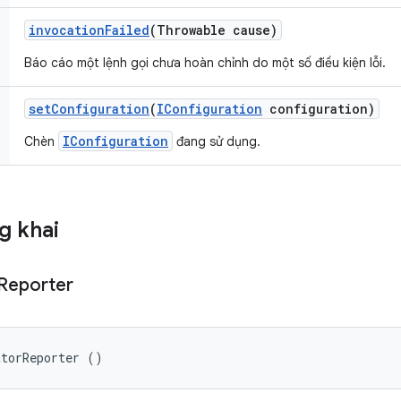
invocation
Failed
(Throwable cause)
Báo cáo một lệnh gọi chưa hoàn chỉnh do một số điều kiện lỗi.
set
Configuration
(
IConfiguration
configuration)
IConfiguration
Chèn
đang sử dụng.
g khai
Reporter
atorReporter ()