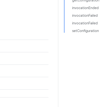
getConfiguration
invocationEnded
invocationFailed
invocationFailed
setConfiguration