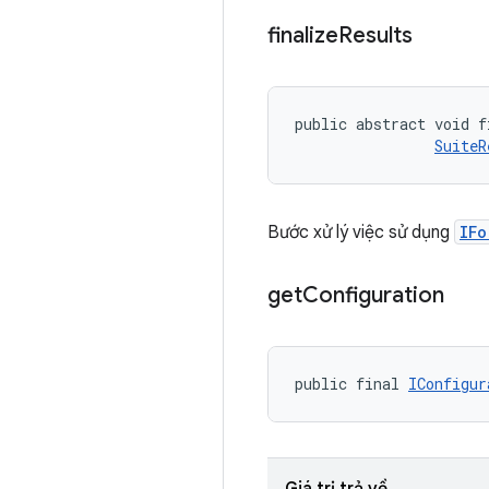
finalize
Results
public abstract void f
SuiteR
Bước xử lý việc sử dụng
IFo
get
Configuration
public final 
IConfigur