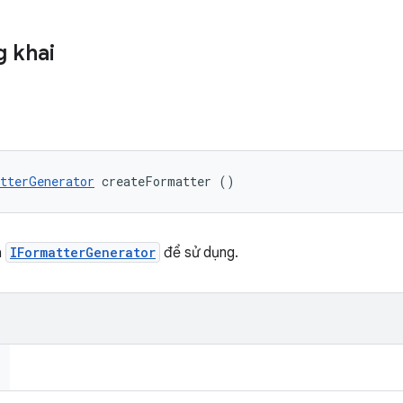
 khai
tterGenerator
 createFormatter ()
a
IFormatterGenerator
để sử dụng.