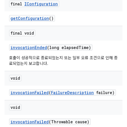
final
IConfiguration
get
Configuration
()
final void
invocation
Ended
(long elapsed
Time)
호출이 성공적으로 종료되었는지 또는 일부 오류 조건으로 인해 종
료되었는지 보고합니다.
void
invocation
Failed
(
Failure
Description
failure)
void
invocation
Failed
(Throwable cause)