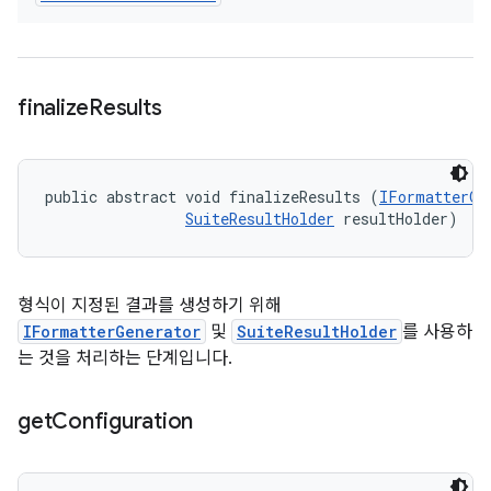
finalize
Results
public abstract void finalizeResults (
IFormatterGe
SuiteResultHolder
 resultHolder)
형식이 지정된 결과를 생성하기 위해
IFormatterGenerator
및
SuiteResultHolder
를 사용하
는 것을 처리하는 단계입니다.
get
Configuration