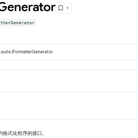
Generator
atterGenerator
.suite.IFormatterGenerator
的格式化程序的接口。