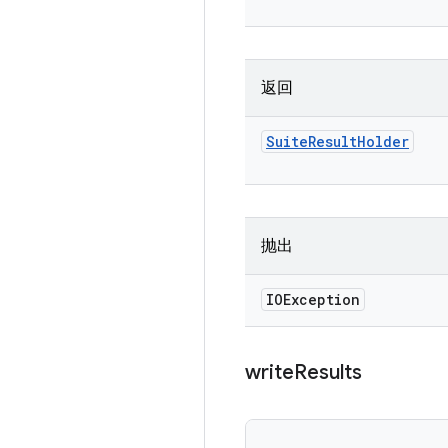
返回
Suite
Result
Holder
抛出
IOException
write
Results