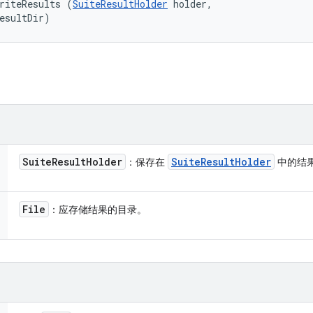
riteResults (
SuiteResultHolder
 holder, 

esultDir)
Suite
Result
Holder
Suite
Result
Holder
：保存在
中的结
File
：应存储结果的目录。