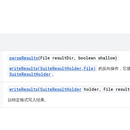
parse
Results
(File result
Dir
,
boolean shallow)
writeResults(SuiteResultHolder,File)
的反向操作，它
SuiteResultHolder
。
write
Results
(
Suite
Result
Holder
holder
,
File result
以特定格式写入结果。