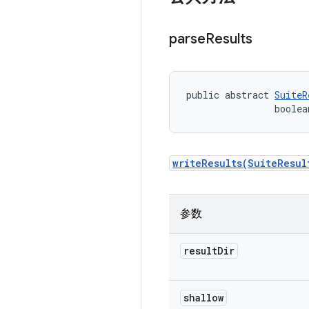
parse
Results
public abstract 
SuiteR
                boolea
writeResults(SuiteResul
参数
result
Dir
shallow