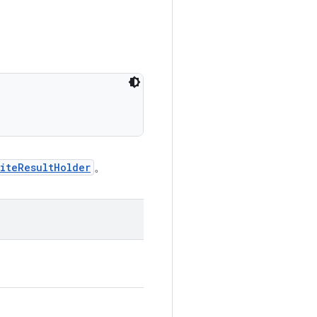
iteResultHolder
。