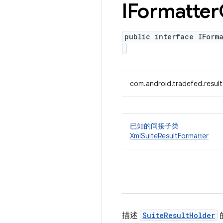
IFormatter
public interface IForm
com.android.tradefed.result
已知的间接子类
XmlSuiteResultFormatter
描述
SuiteResultHolder