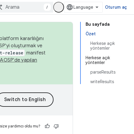
/
Oturum aç
Bu sayfada
Özet
latform kararlılığını
Herkese açık
SP'yi oluşturmak ve
yöntemler
t-release
manifest
Herkese açık
n
AOSP'de yapılan
yöntemler
parseResults
writeResults
 size yardımcı oldu mu?