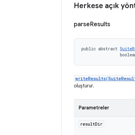
Herkese açık yön
parse
Results
public abstract 
SuiteR
                boolea
writeResults(SuiteResul
oluşturur.
Parametreler
result
Dir