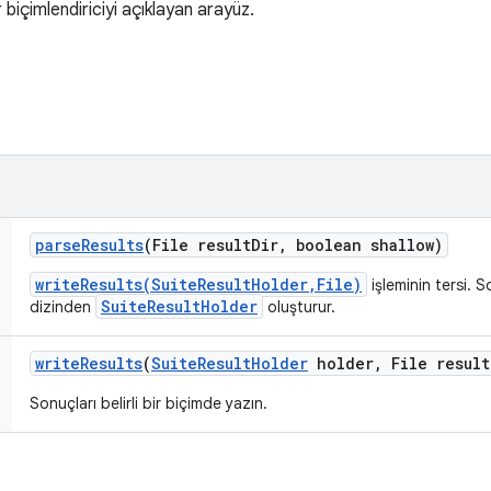
r biçimlendiriciyi açıklayan arayüz.
parse
Results
(File result
Dir
,
boolean shallow)
writeResults(SuiteResultHolder,File)
işleminin tersi. S
SuiteResultHolder
dizinden
oluşturur.
write
Results
(
Suite
Result
Holder
holder
,
File result
Sonuçları belirli bir biçimde yazın.