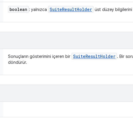
boolean
Suite
Result
Holder
: yalnızca
üst düzey bilgilerini
Suite
Result
Holder
Sonuçların gösterimini içeren bir
. Bir so
döndürür.