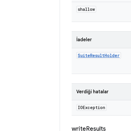
shallow
İadeler
Suite
Result
Holder
Verdiği hatalar
IOException
write
Results