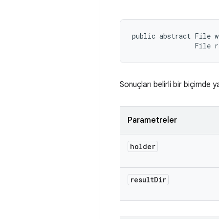
public abstract File w
                File r
Sonuçları belirli bir biçimde y
Parametreler
holder
result
Dir