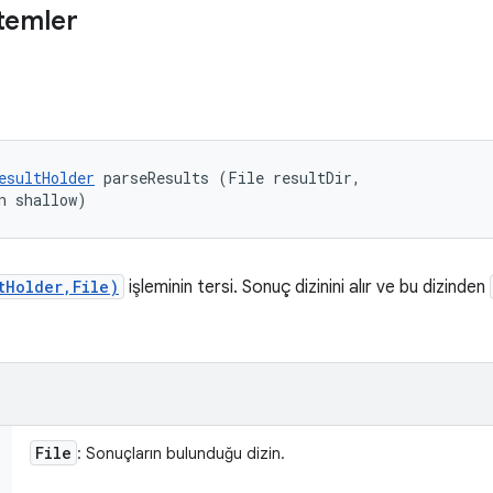
temler
esultHolder
 parseResults (File resultDir, 

n shallow)
tHolder,File)
işleminin tersi. Sonuç dizinini alır ve bu dizinden
File
: Sonuçların bulunduğu dizin.