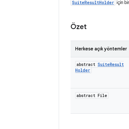
SuiteResultHolder
için bi
Özet
Herkese açık yöntemler
abstract
Suite
Result
Holder
abstract File