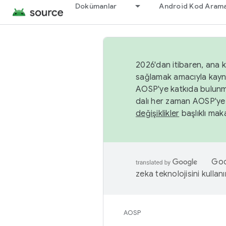
Dokümanlar
Android Kod Arama
2026'dan itibaren, ana k
sağlamak amacıyla kayn
AOSP'ye katkıda bulunm
dalı her zaman AOSP'ye 
değişiklikler
başlıklı maka
Goog
zeka teknolojisini kullanı
AOSP