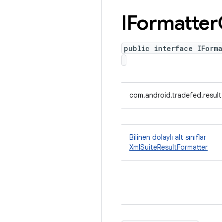
IFormatter
public interface IForm
com.android.tradefed.result
Bilinen dolaylı alt sınıflar
XmlSuiteResultFormatter