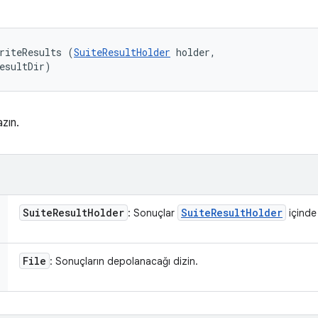
riteResults (
SuiteResultHolder
 holder, 

esultDir)
azın.
Suite
Result
Holder
Suite
Result
Holder
: Sonuçlar
içinde 
File
: Sonuçların depolanacağı dizin.