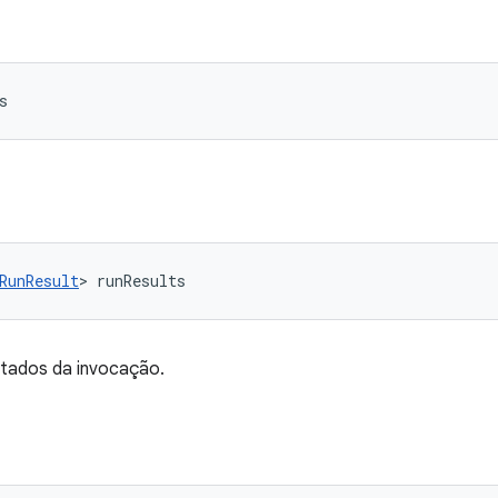
s
RunResult
> runResults
ltados da invocação.