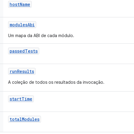
host
Name
modules
Abi
Um mapa da ABI de cada módulo.
passed
Tests
run
Results
A coleção de todos os resultados da invocação.
start
Time
total
Modules