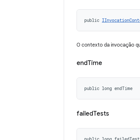
public 
IInvocationCont
O contexto da invocação qu
end
Time
public long endTime
failed
Tests
public long failedTest