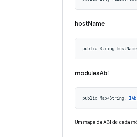
host
Name
public String hostName
modules
Abi
public Map<String, 
IAb
Um mapa da ABI de cada mó