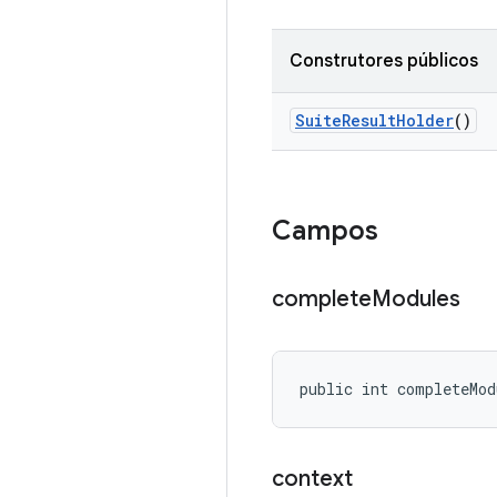
Construtores públicos
Suite
Result
Holder
()
Campos
complete
Modules
public int completeMod
context