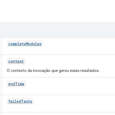
complete
Modules
context
O contexto da invocação que gerou esses resultados.
end
Time
failed
Tests