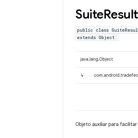
Suite
Resul
public class SuiteResul
extends Object
java.lang.Object
↳
com.android.tradefed.
Objeto auxiliar para facilit