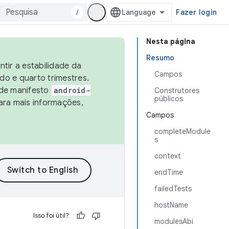
/
Fazer login
Nesta página
Resumo
tir a estabilidade da
Campos
o e quarto trimestres.
 de manifesto
android-
Construtores
públicos
ara mais informações,
Campos
completeModule
s
context
endTime
failedTests
hostName
Isso foi útil?
modulesAbi