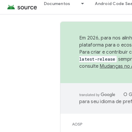
Documentos
Android Code Se
Em 2026, para nos alin
plataforma para o ecos
Para criar e contribuir
latest-release
sempre
consulte
Mudanças no
O G
para seu idioma de pre
AOSP