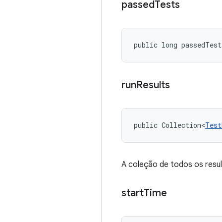
passed
Tests
public long passedTest
run
Results
public Collection<
Test
A coleção de todos os resu
start
Time