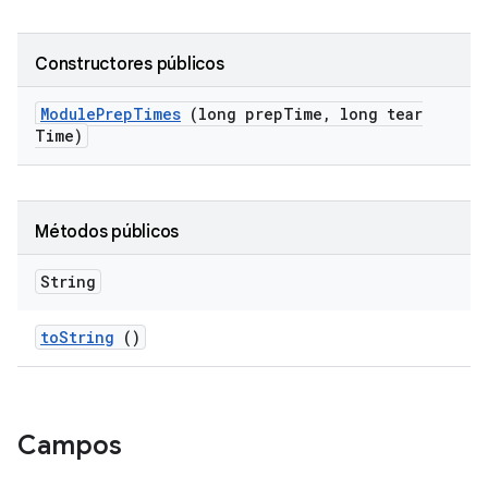
Constructores públicos
Module
Prep
Times
(long prep
Time
,
long tear
Time)
Métodos públicos
String
to
String
()
Campos