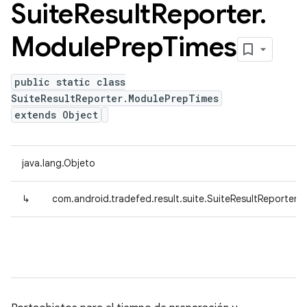
Suite
Result
Reporter
.
Module
Prep
Times
public static class
SuiteResultReporter.ModulePrepTimes
extends Object
java.lang.Objeto
↳
com.android.tradefed.result.suite.SuiteResultReporter