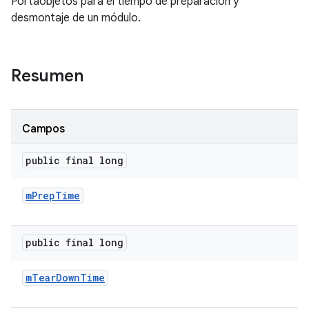
Portaobjetos para el tiempo de preparación y
desmontaje de un módulo.
Resumen
Campos
public final long
m
Prep
Time
public final long
m
Tear
Down
Time