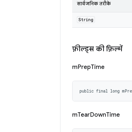
सार्वजनिक तरीके
String
फ़ील्ड्स की फ़िल्में
m
Prep
Time
public final long mPr
m
Tear
Down
Time