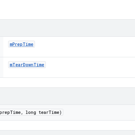
m
Prep
Time
m
Tear
Down
Time
prep
Time
,
long tear
Time)