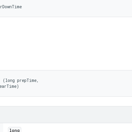
arDownTime
 (long prepTime, 

tearTime)
long