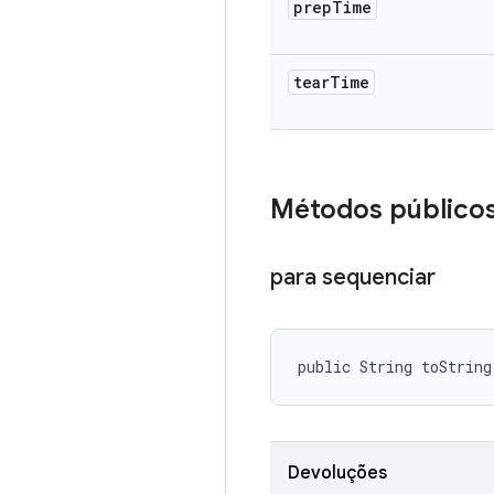
prep
Time
tear
Time
Métodos público
para sequenciar
public String toString
Devoluções