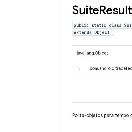
Suite
Resul
public static class Su
extends Object
java.lang.Object
↳
com.android.tradefed
Porta-objetos para tempo 