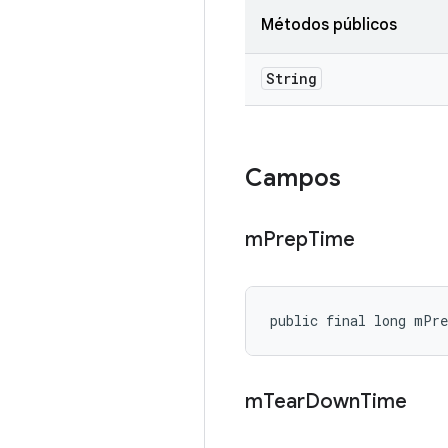
Métodos públicos
String
Campos
m
Prep
Time
public final long mPr
m
Tear
Down
Time