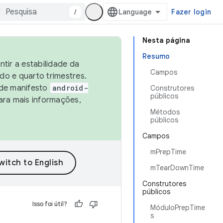
/
Fazer login
Nesta página
Resumo
tir a estabilidade da
Campos
o e quarto trimestres.
 de manifesto
android-
Construtores
públicos
ara mais informações,
Métodos
públicos
Campos
mPrepTime
mTearDownTime
Construtores
públicos
Isso foi útil?
MóduloPrepTime
s