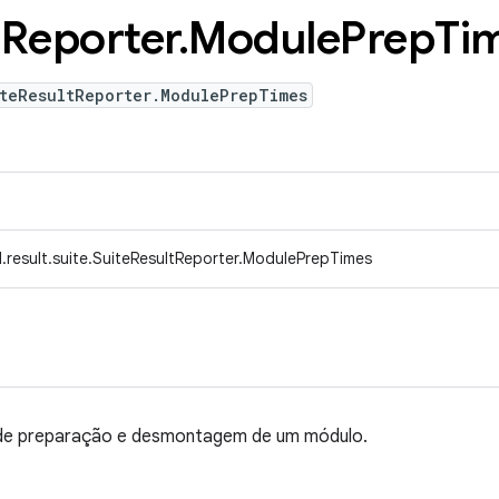
t
Reporter
.
Module
Prep
Ti
iteResultReporter.ModulePrepTimes
.result.suite.SuiteResultReporter.ModulePrepTimes
de preparação e desmontagem de um módulo.