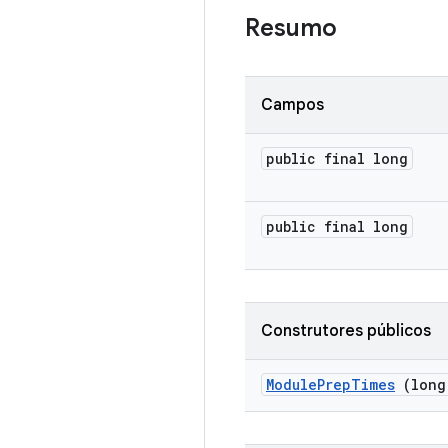
Resumo
Campos
public final long
public final long
Construtores públicos
Module
Prep
Times
(long