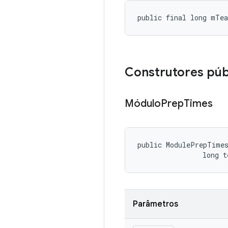
public final long mTe
Construtores púb
Módulo
Prep
Times
public ModulePrepTimes
                long 
Parâmetros