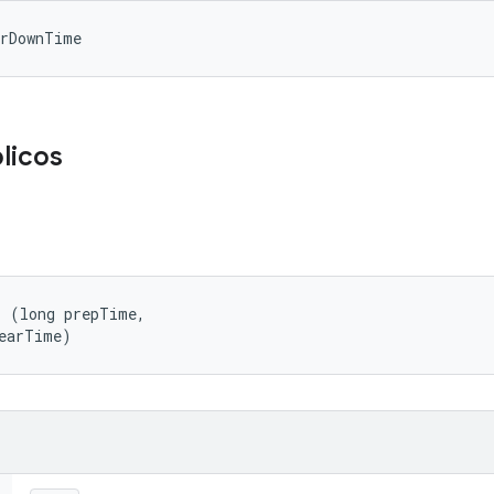
arDownTime
licos
 (long prepTime, 

tearTime)