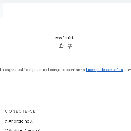
Isso foi útil?
a página estão sujeitos às licenças descritas na
Licença de conteúdo
. Ja
CONECTE-SE
@Android no X
@AndroidDev no X