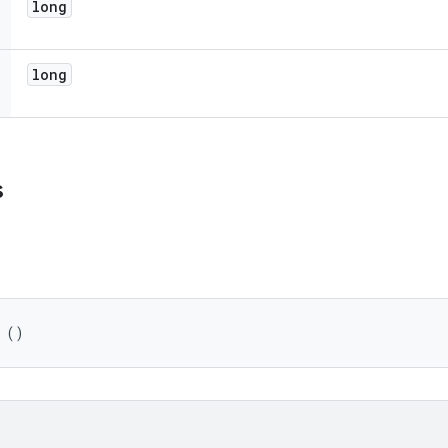
long
long
s
 ()