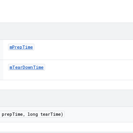
m
Prep
Time
m
Tear
Down
Time
 prep
Time
,
long tear
Time)