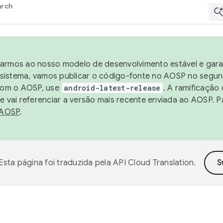
arch
harmos ao nosso modelo de desenvolvimento estável e garan
sistema, vamos publicar o código-fonte no AOSP no segund
 com o AOSP, use
android-latest-release
. A ramificação
 vai referenciar a versão mais recente enviada ao AOSP. P
 AOSP
.
Esta página foi traduzida pela
API Cloud Translation
.