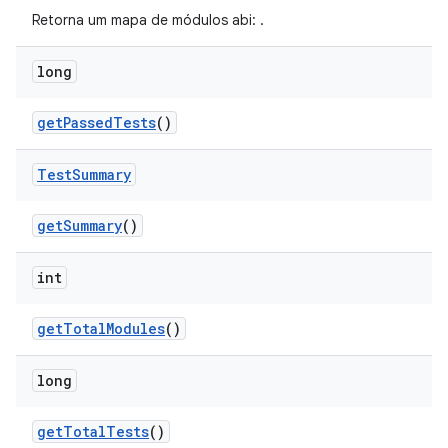
Retorna um mapa de módulos abi:
.
long
get
Passed
Tests
()
Test
Summary
get
Summary
()
int
get
Total
Modules
()
long
get
Total
Tests
()