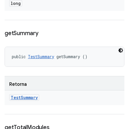
long
get
Summary
public 
TestSummary
 getSummary ()
Retorna
Test
Summary
get
Total
Modules