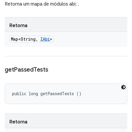
Retorna um mapa de módulos abi:
.
Retorna
Map<String
,
IAbi
>
get
Passed
Tests
public long getPassedTests ()
Retorna