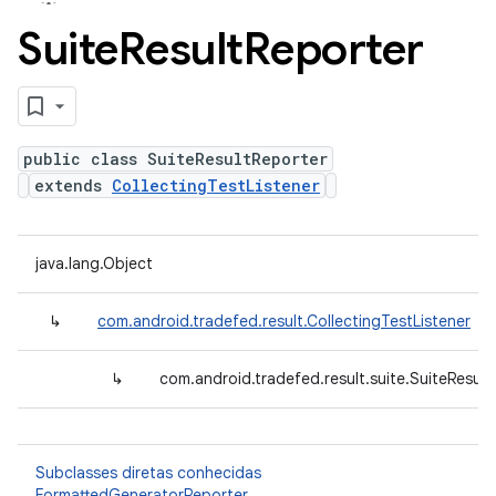
Suite
Result
Reporter
public class SuiteResultReporter
extends
CollectingTestListener
java.lang.Object
↳
com.android.tradefed.result.CollectingTestListener
↳
com.android.tradefed.result.suite.SuiteResult
Subclasses diretas conhecidas
FormattedGeneratorReporter