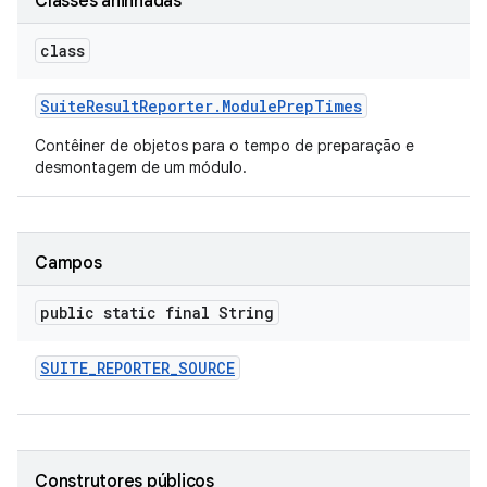
Classes aninhadas
class
Suite
Result
Reporter
.
Module
Prep
Times
Contêiner de objetos para o tempo de preparação e
desmontagem de um módulo.
Campos
public static final String
SUITE
_
REPORTER
_
SOURCE
Construtores públicos