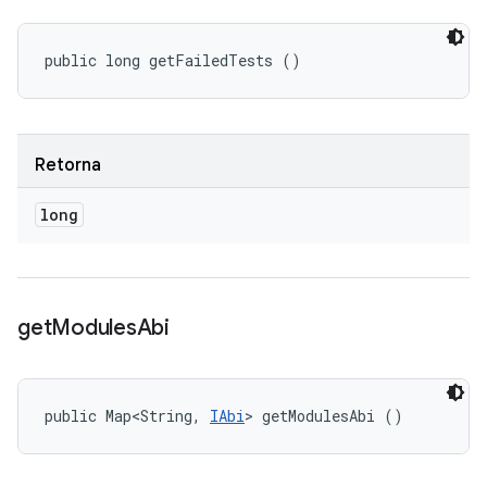
public long getFailedTests ()
Retorna
long
get
Modules
Abi
public Map<String, 
IAbi
> getModulesAbi ()