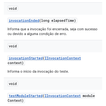
void
invocation
Ended
(long elapsed
Time)
Informa que a invocação foi encerrada, seja com sucesso
ou devido a alguma condição de erro.
void
invocation
Started
(
IInvocation
Context
context)
Informa o início da invocação do teste.
void
test
Module
Started
(
IInvocation
Context
module
Context)