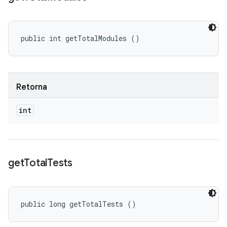
public int getTotalModules ()
Retorna
int
get
Total
Tests
public long getTotalTests ()