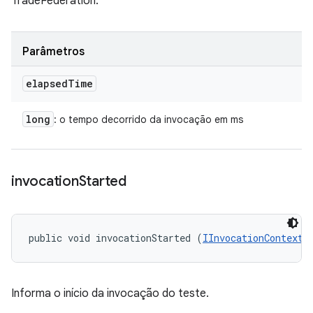
TradeFederation.
Parâmetros
elapsed
Time
long
: o tempo decorrido da invocação em ms
invocation
Started
public void invocationStarted (
IInvocationContext
 
Informa o início da invocação do teste.