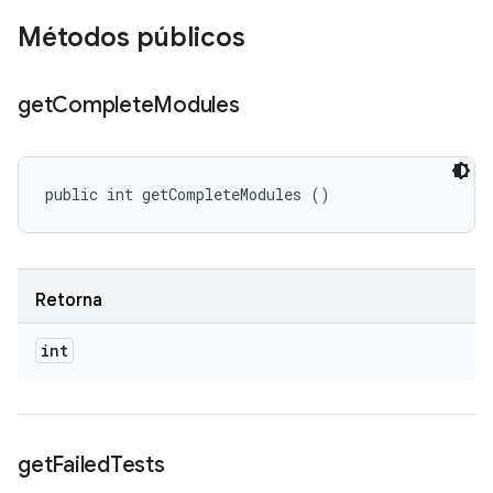
Métodos públicos
get
Complete
Modules
public int getCompleteModules ()
Retorna
int
get
Failed
Tests