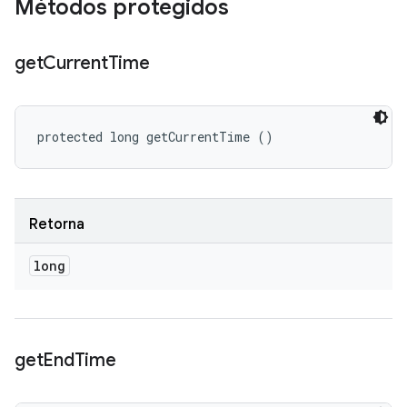
Métodos protegidos
get
Current
Time
protected long getCurrentTime ()
Retorna
long
get
End
Time