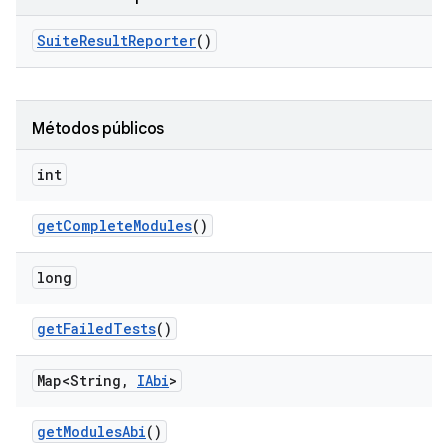
Suite
Result
Reporter
()
Métodos públicos
int
get
Complete
Modules
()
long
get
Failed
Tests
()
Map<String
,
IAbi
>
get
Modules
Abi
()