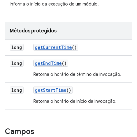
Informa o início da execução de um módulo.
Métodos protegidos
long
get
Current
Time
()
long
get
End
Time
()
Retorna o horário de término da invocação.
long
get
Start
Time
()
Retorna o horário de início da invocação.
Campos