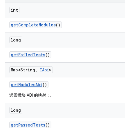
int
get
Complete
Modules
()
long
get
Failed
Tests
()
Map<String
,
IAbi
>
get
Modules
Abi
()
返回模块 ABI 的映射：
.
long
get
Passed
Tests
()