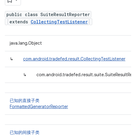
public class SuiteResultReporter
extends
CollectingTestListener
java.lang.Object
↳
com.android.tradefed.result.CollectingTestListener
↳
com.android.tradefed.result.suite.SuiteResultRep
已知的直接子类
FormattedGeneratorReporter
已知的间接子类