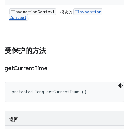
IInvocation
Context
IInvocation
：模块的
Context
。
受保护的方法
get
Current
Time
protected long getCurrentTime ()
返回