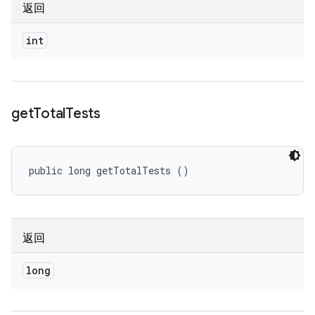
返回
int
get
Total
Tests
public long getTotalTests ()
返回
long