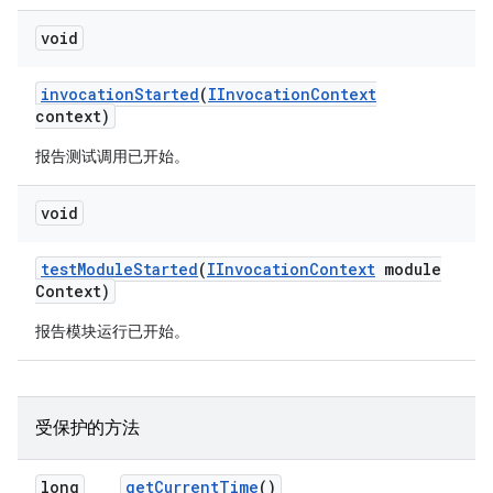
void
invocation
Started
(
IInvocation
Context
context)
报告测试调用已开始。
void
test
Module
Started
(
IInvocation
Context
module
Context)
报告模块运行已开始。
受保护的方法
long
get
Current
Time
()