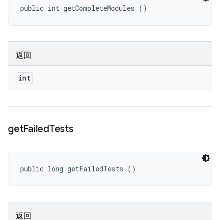
public int getCompleteModules ()
返回
int
get
Failed
Tests
public long getFailedTests ()
返回