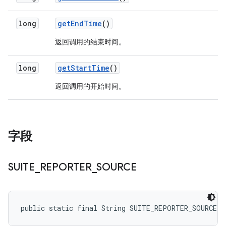
long
get
End
Time
()
返回调用的结束时间。
long
get
Start
Time
()
返回调用的开始时间。
字段
SUITE
_
REPORTER
_
SOURCE
public static final String SUITE_REPORTER_SOURCE