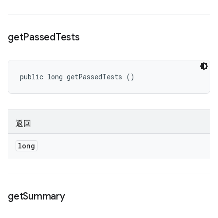
get
Passed
Tests
public long getPassedTests ()
返回
long
get
Summary