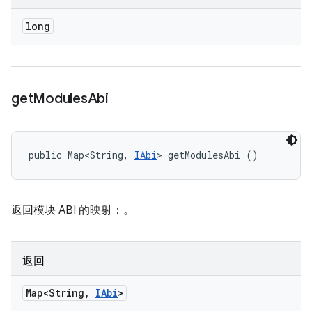
long
get
Modules
Abi
public Map<String, 
IAbi
> getModulesAbi ()
返回模块 ABI 的映射：
。
返回
Map<String
,
IAbi
>