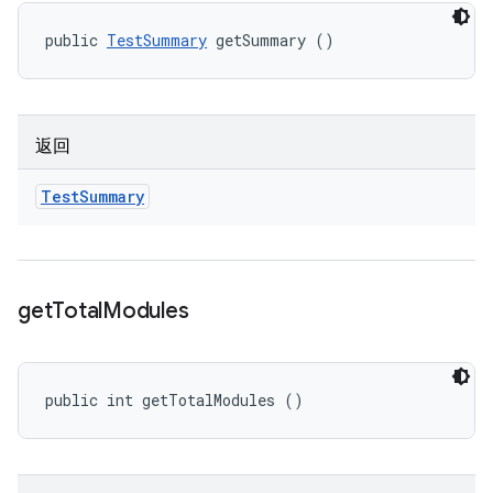
public 
TestSummary
 getSummary ()
返回
Test
Summary
get
Total
Modules
public int getTotalModules ()