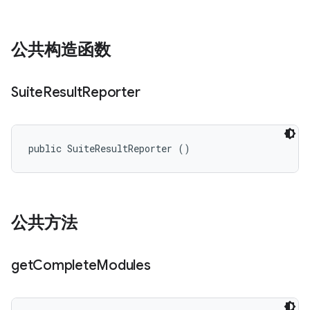
公共构造函数
Suite
Result
Reporter
public SuiteResultReporter ()
公共方法
get
Complete
Modules