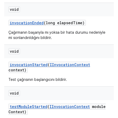
void
invocation
Ended
(long elapsed
Time)
Çağırmanın başarıyla mı yoksa bir hata durumu nedeniyle
mi sonlandırıldığını bildirir.
void
invocation
Started
(
IInvocation
Context
context)
Test çağrısının başlangıcını bildirir.
void
test
Module
Started
(
IInvocation
Context
module
Context)