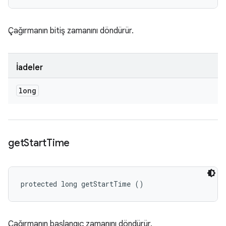
Çağırmanın bitiş zamanını döndürür.
İadeler
long
get
Start
Time
protected long getStartTime ()
Çağırmanın başlangıç zamanını döndürür.