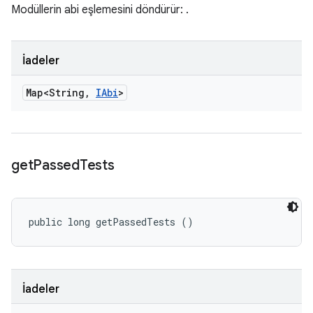
Modüllerin abi eşlemesini döndürür:
.
İadeler
Map<String
,
IAbi
>
get
Passed
Tests
public long getPassedTests ()
İadeler