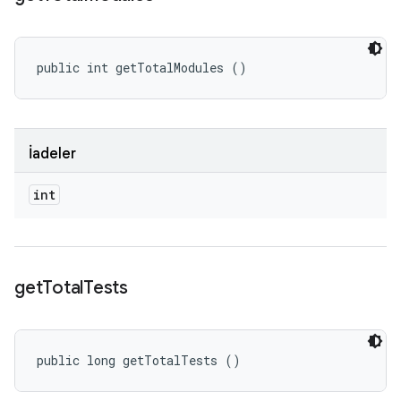
public int getTotalModules ()
İadeler
int
get
Total
Tests
public long getTotalTests ()