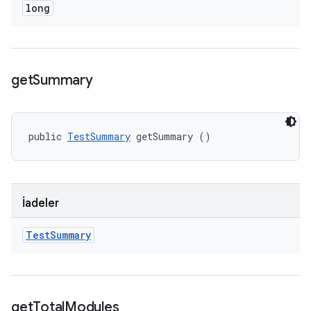
long
get
Summary
public 
TestSummary
 getSummary ()
İadeler
Test
Summary
get
Total
Modules