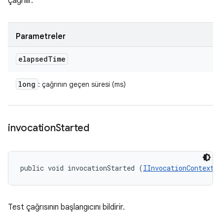
çağrılır.
Parametreler
elapsed
Time
long
: çağrının geçen süresi (ms)
invocation
Started
public void invocationStarted (
IInvocationContext
 
Test çağrısının başlangıcını bildirir.