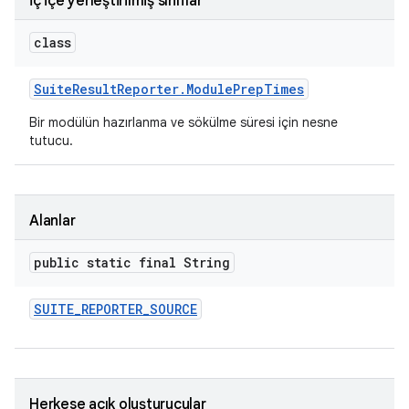
İç içe yerleştirilmiş sınıflar
class
Suite
Result
Reporter
.
Module
Prep
Times
Bir modülün hazırlanma ve sökülme süresi için nesne
tutucu.
Alanlar
public static final String
SUITE
_
REPORTER
_
SOURCE
Herkese açık oluşturucular