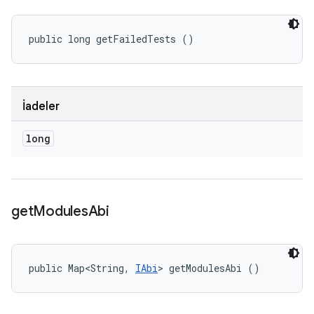
public long getFailedTests ()
İadeler
long
get
Modules
Abi
public Map<String, 
IAbi
> getModulesAbi ()