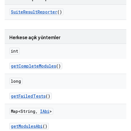
Suite
Result
Reporter
()
Herkese açık yöntemler
int
get
Complete
Modules
()
long
get
Failed
Tests
()
Map<String
,
IAbi
>
get
Modules
Abi
()