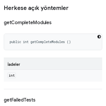
Herkese açık yöntemler
get
Complete
Modules
public int getCompleteModules ()
İadeler
int
get
Failed
Tests