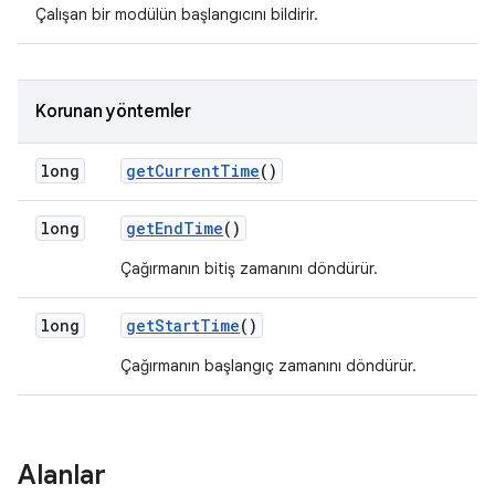
Çalışan bir modülün başlangıcını bildirir.
Korunan yöntemler
long
get
Current
Time
()
long
get
End
Time
()
Çağırmanın bitiş zamanını döndürür.
long
get
Start
Time
()
Çağırmanın başlangıç zamanını döndürür.
Alanlar