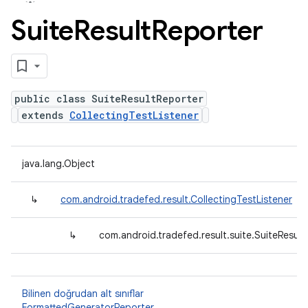
Suite
Result
Reporter
public class SuiteResultReporter
extends
CollectingTestListener
java.lang.Object
↳
com.android.tradefed.result.CollectingTestListener
↳
com.android.tradefed.result.suite.SuiteResult
Bilinen doğrudan alt sınıflar
FormattedGeneratorReporter