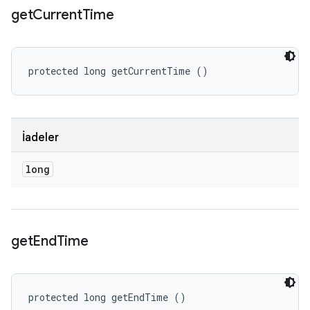
get
Current
Time
protected long getCurrentTime ()
İadeler
long
get
End
Time
protected long getEndTime ()