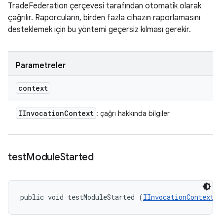
TradeFederation çerçevesi tarafından otomatik olarak
çağrılır. Raporcuların, birden fazla cihazın raporlamasını
desteklemek için bu yöntemi geçersiz kılması gerekir.
Parametreler
context
IInvocation
Context
: çağrı hakkında bilgiler
test
Module
Started
public void testModuleStarted (
IInvocationContext
 