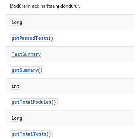
Modüllerin abi:
haritasını döndürür.
long
get
Passed
Tests
()
Test
Summary
get
Summary
()
int
get
Total
Modules
()
long
get
Total
Tests
()