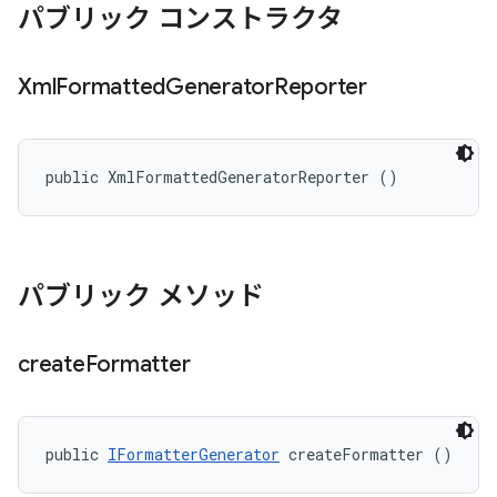
パブリック コンストラクタ
Xml
Formatted
Generator
Reporter
public XmlFormattedGeneratorReporter ()
パブリック メソッド
create
Formatter
public 
IFormatterGenerator
 createFormatter ()