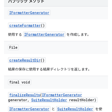
パブリック メソッド
IFormatter
Generator
create
Formatter
()
IFormatterGenerator
使用する
を作成します。
File
create
Result
Dir
()
結果の保存に使用する結果ディレクトリを返します。
final void
finalize
Results
(
IFormatter
Generator
generator
,
Suite
Result
Holder
result
Holder)
IFormatterGenerator
SuiteResultHolder
と
を使