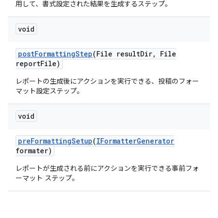
用して、書式設定された結果を生成するステップ。
void
post
Formatting
Step
(File result
Dir
,
File
report
File)
レポートの生成後にアクションを実行できる、投稿のフォー
マット設定ステップ。
void
pre
Formatting
Setup
(
IFormatter
Generator
formater)
レポートが生成される前にアクションを実行できる事前フォ
ーマット ステップ。