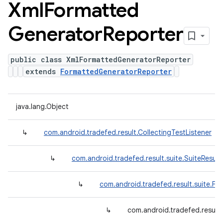
Xml
Formatted
Generator
Reporter
public class XmlFormattedGeneratorReporter
extends
FormattedGeneratorReporter
java.lang.Object
↳
com.android.tradefed.result.CollectingTestListener
↳
com.android.tradefed.result.suite.SuiteResult
↳
com.android.tradefed.result.suite.F
↳
com.android.tradefed.result