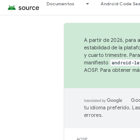
Documentos
Android Code Se
A partir de 2026, para 
estabilidad de la plata
y cuarto trimestre. Para
manifiesto
android-la
AOSP. Para obtener más
Goo
tu idioma preferido. L
errores.
AOSP