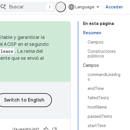
/
Acceder
En esta página
Resumen
table y garantizar la
Campos
 el AOSP en el segundo
elease
. La rama del
Constructores
públicos
ente que se envió al
Campos
commandLineArg
s
endTime
failedTests
hostName
passedTests
startTime
¿Te resultó útil?