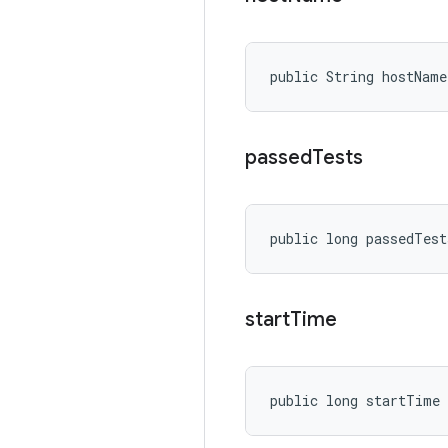
public String hostName
passed
Tests
public long passedTest
start
Time
public long startTime