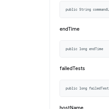
public String command
end
Time
public long endTime
failed
Tests
public long failedTest
host
Name