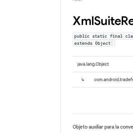
Xml
Suite
Re
public static final cla
extends Object
java.lang.Object
↳
com.android.tradefe
Objeto auxiliar para la conv