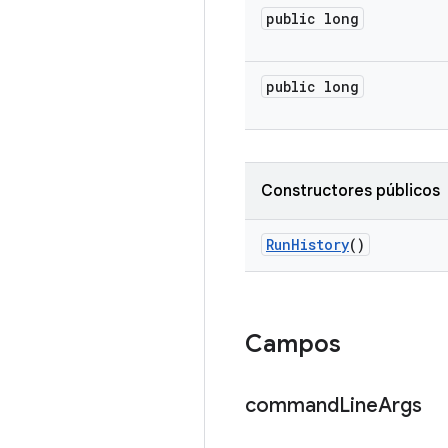
public long
public long
Constructores públicos
Run
History
()
Campos
command
Line
Args