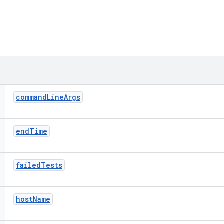
command
Line
Args
end
Time
failed
Tests
host
Name