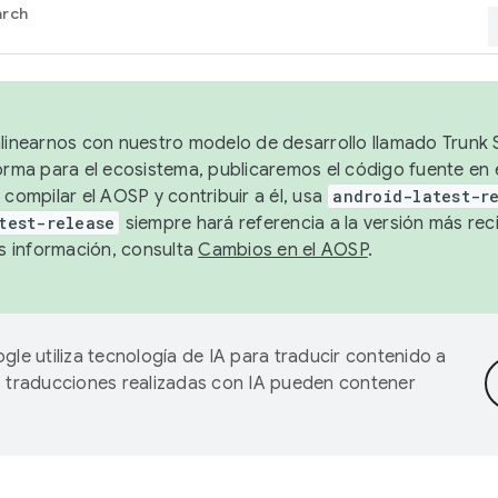
arch
alinearnos con nuestro modelo de desarrollo llamado Trunk S
forma para el ecosistema, publicaremos el código fuente en
 compilar el AOSP y contribuir a él, usa
android-latest-r
test-release
siempre hará referencia a la versión más reci
 información, consulta
Cambios en el AOSP
.
gle utiliza tecnología de IA para traducir contenido a
as traducciones realizadas con IA pueden contener