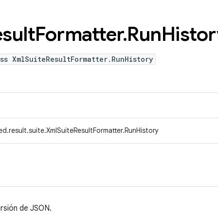
sult
Formatter
.
Run
Histor
ss XmlSuiteResultFormatter.RunHistory
d.result.suite.XmlSuiteResultFormatter.RunHistory
ersión de JSON.