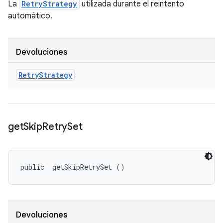
La
RetryStrategy
utilizada durante el reintento
automático.
Devoluciones
Retry
Strategy
get
Skip
Retry
Set
public 
 getSkipRetrySet ()
Devoluciones