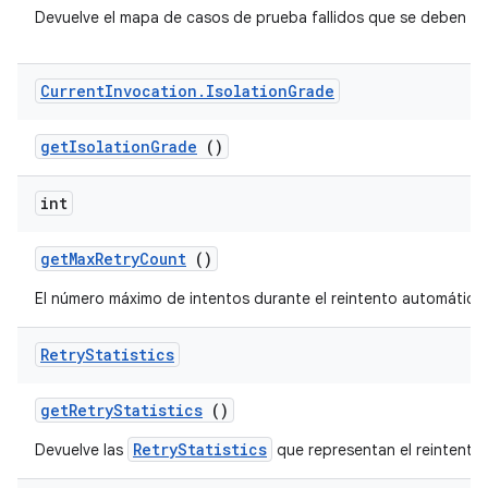
Devuelve el mapa de casos de prueba fallidos que se deben vol
Current
Invocation
.
Isolation
Grade
get
Isolation
Grade
()
int
get
Max
Retry
Count
()
El número máximo de intentos durante el reintento automático
Retry
Statistics
get
Retry
Statistics
()
RetryStatistics
Devuelve las
que representan el reintento.