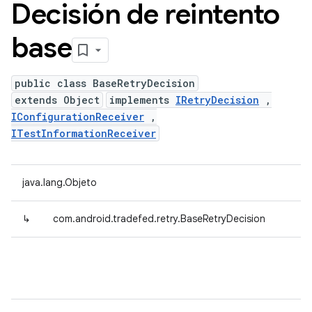
Decisión de reintento
base
public class BaseRetryDecision
extends Object
implements
IRetryDecision
,
IConfigurationReceiver
,
ITestInformationReceiver
java.lang.Objeto
↳
com.android.tradefed.retry.BaseRetryDecision