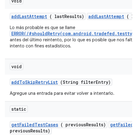
void
add
Last
Attempt
( last
Results)
addLastAttempt
( la
Lo más probable es que se llame
ERROR(/#shouldRetry(com.android.tradefed.testtyp
antes del último reintento, por lo que es posible que nos falten
intento con fines estadísticos.
void
add
To
Skip
Retry
List
(String filter
Entry)
Agregue una entrada para evitar volver a intentarlo.
static
get
Failed
Test
Cases
( previous
Results)
getFailedT
previousResults)