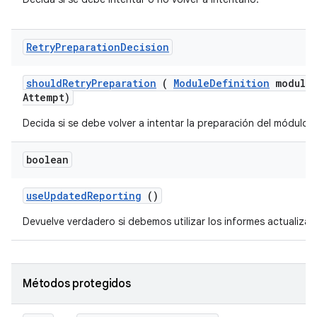
Retry
Preparation
Decision
should
Retry
Preparation
(
Module
Definition
module
Attempt)
Decida si se debe volver a intentar la preparación del módulo.
boolean
use
Updated
Reporting
()
Devuelve verdadero si debemos utilizar los informes actualizad
Métodos protegidos