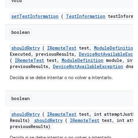
void
set
Test
Information
(
Test
Information
test
Informa
boolean
should
Retry
(
IRemote
Test
test
,
Module
Definition
Executed
,
previous
Results
,
Device
Not
Available
Exce
(
IRemoteTest
test,
ModuleDefinition
module, int 
previousResults,
DeviceNotAvailableException
dnae
Decida si se debe intentar o no volver a intentarlo.
boolean
should
Retry
(
IRemote
Test
test
,
int attempt
Just
Ex
Results)
shouldRetry
(
IRemoteTest
test, int atte
previousResults)
Decida si se debe intentar o no volver a intentarlo.