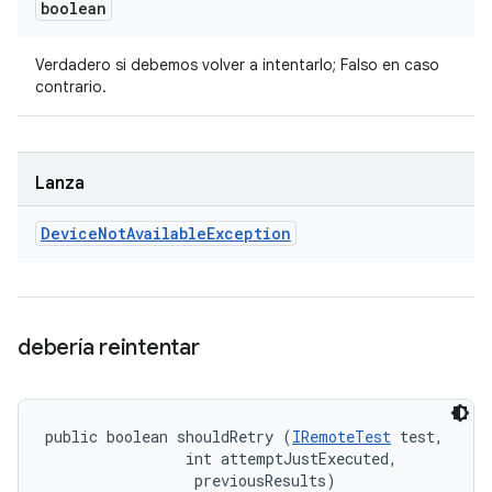
boolean
Verdadero si debemos volver a intentarlo; Falso en caso
contrario.
Lanza
Device
Not
Available
Exception
debería reintentar
public boolean shouldRetry (
IRemoteTest
 test, 

                int attemptJustExecuted, 

 previousResults)