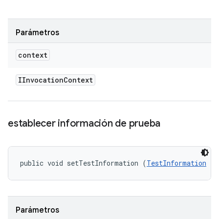
Parámetros
context
IInvocation
Context
establecer información de prueba
public void setTestInformation (
TestInformation
 te
Parámetros