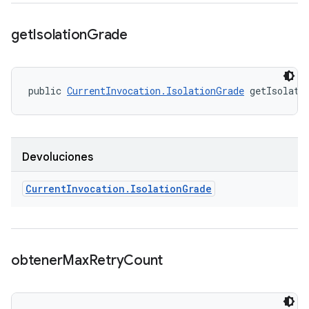
get
Isolation
Grade
public 
CurrentInvocation.IsolationGrade
 getIsolati
Devoluciones
Current
Invocation
.
Isolation
Grade
obtener
Max
Retry
Count