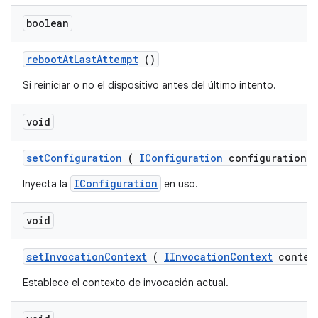
boolean
reboot
At
Last
Attempt
()
Si reiniciar o no el dispositivo antes del último intento.
void
set
Configuration
(
IConfiguration
configuration)
IConfiguration
Inyecta la
en uso.
void
set
Invocation
Context
(
IInvocation
Context
contex
Establece el contexto de invocación actual.