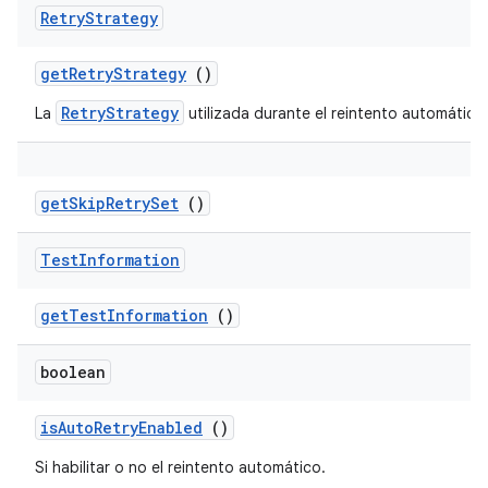
Retry
Strategy
get
Retry
Strategy
()
RetryStrategy
La
utilizada durante el reintento automático
get
Skip
Retry
Set
()
Test
Information
get
Test
Information
()
boolean
is
Auto
Retry
Enabled
()
Si habilitar o no el reintento automático.