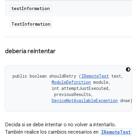
test
Information
Test
Information
debería reintentar
public boolean shouldRetry (
IRemoteTest
 test, 

ModuleDefinition
 module, 

                int attemptJustExecuted, 

 previousResults, 

DeviceNotAvailableException
 dnae)
Decida si se debe intentar o no volver a intentarlo.
También realice los cambios necesarios en
IRemoteTest