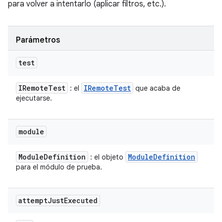
para volver a intentarlo (aplicar filtros, etc.).
Parámetros
test
IRemote
Test
IRemote
Test
: el
que acaba de
ejecutarse.
module
Module
Definition
Module
Definition
: el objeto
para el módulo de prueba.
attempt
Just
Executed