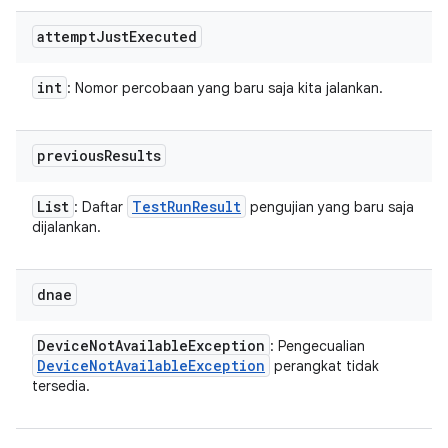
attempt
Just
Executed
int
: Nomor percobaan yang baru saja kita jalankan.
previous
Results
List
Test
Run
Result
: Daftar
pengujian yang baru saja
dijalankan.
dnae
Device
Not
Available
Exception
: Pengecualian
Device
Not
Available
Exception
perangkat tidak
tersedia.