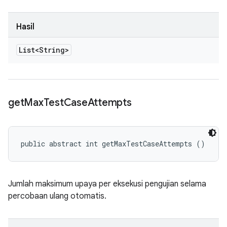
Hasil
List<String>
get
Max
Test
Case
Attempts
public abstract int getMaxTestCaseAttempts ()
Jumlah maksimum upaya per eksekusi pengujian selama
percobaan ulang otomatis.