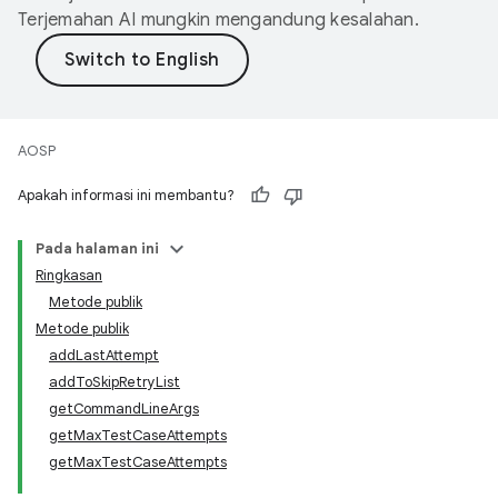
Terjemahan AI mungkin mengandung kesalahan.
AOSP
Apakah informasi ini membantu?
Pada halaman ini
Ringkasan
Metode publik
Metode publik
addLastAttempt
addToSkipRetryList
getCommandLineArgs
getMaxTestCaseAttempts
getMaxTestCaseAttempts