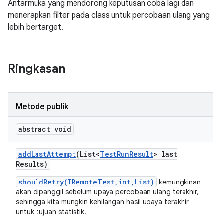
Antarmuka yang mendorong keputusan coba lagi dan
menerapkan filter pada class untuk percobaan ulang yang
lebih bertarget.
Ringkasan
Metode publik
abstract void
add
Last
Attempt
(List<
Test
Run
Result
> last
Results)
shouldRetry(IRemoteTest,int,List)
kemungkinan
akan dipanggil sebelum upaya percobaan ulang terakhir,
sehingga kita mungkin kehilangan hasil upaya terakhir
untuk tujuan statistik.