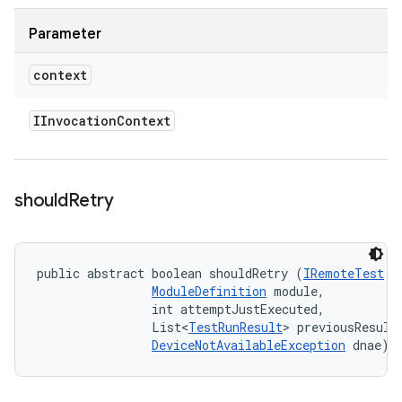
Parameter
context
IInvocation
Context
should
Retry
public abstract boolean shouldRetry (
IRemoteTest
 t
ModuleDefinition
 module, 

                int attemptJustExecuted, 

                List<
TestRunResult
> previousResults
DeviceNotAvailableException
 dnae)