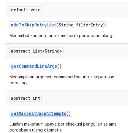
default void
add
To
Skip
Retry
List
(String filter
Entry)
Menambahkan entri untuk melewati percobaan ulang.
abstract List<String>
get
Command
Line
Args
()
Menampilkan argumen command line untuk keputusan
coba lagi.
abstract int
get
Max
Test
Case
Attempts
()
Jumlah maksimum upaya per eksekusi pengujian selama
percobaan ulang otomatis.