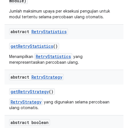
module)
Jumlah maksimum upaya per eksekusi pengujian untuk
modul tertentu selama percobaan ulang otomatis.
abstract
Retry
Statistics
get
Retry
Statistics
()
RetryStatistics
Menampilkan
yang
merepresentasikan percobaan ulang.
abstract
Retry
Strategy
get
Retry
Strategy
()
RetryStrategy
yang digunakan selama percobaan
ulang otomatis.
abstract boolean