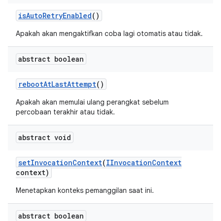
is
Auto
Retry
Enabled
()
Apakah akan mengaktifkan coba lagi otomatis atau tidak.
abstract boolean
reboot
At
Last
Attempt
()
Apakah akan memulai ulang perangkat sebelum
percobaan terakhir atau tidak.
abstract void
set
Invocation
Context
(
IInvocation
Context
context)
Menetapkan konteks pemanggilan saat ini.
abstract boolean