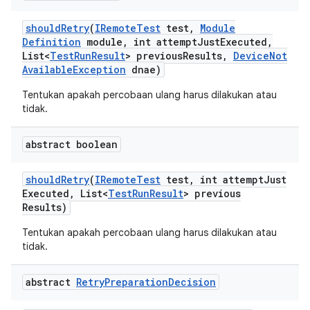
should
Retry
(
IRemote
Test
test
,
Module
Definition
module
,
int attempt
Just
Executed
,
List<
Test
Run
Result
> previous
Results
,
Device
Not
Available
Exception
dnae)
Tentukan apakah percobaan ulang harus dilakukan atau
tidak.
abstract boolean
should
Retry
(
IRemote
Test
test
,
int attempt
Just
Executed
,
List<
Test
Run
Result
> previous
Results)
Tentukan apakah percobaan ulang harus dilakukan atau
tidak.
abstract
Retry
Preparation
Decision