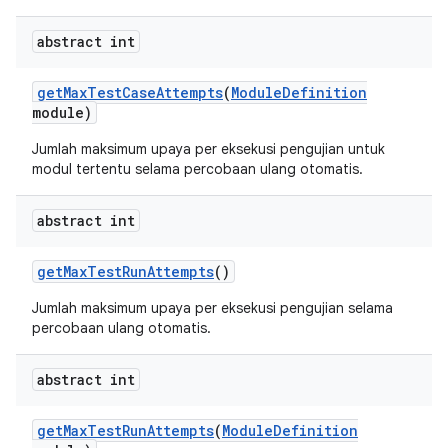
abstract int
get
Max
Test
Case
Attempts
(
Module
Definition
module)
Jumlah maksimum upaya per eksekusi pengujian untuk
modul tertentu selama percobaan ulang otomatis.
abstract int
get
Max
Test
Run
Attempts
()
Jumlah maksimum upaya per eksekusi pengujian selama
percobaan ulang otomatis.
abstract int
get
Max
Test
Run
Attempts
(
Module
Definition