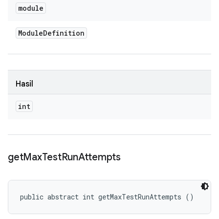
module
Module
Definition
Hasil
int
get
Max
Test
Run
Attempts
public abstract int getMaxTestRunAttempts ()