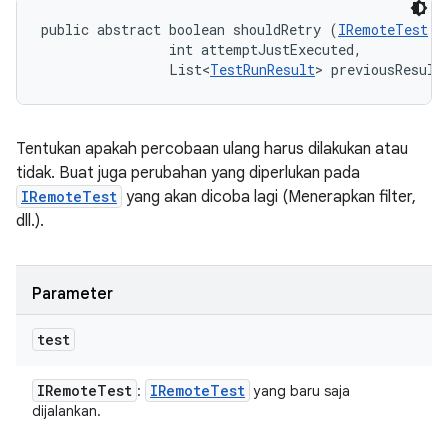
public abstract boolean shouldRetry (
IRemoteTest
 t
                int attemptJustExecuted, 

                List<
TestRunResult
> previousResult
Tentukan apakah percobaan ulang harus dilakukan atau
tidak. Buat juga perubahan yang diperlukan pada
IRemoteTest
yang akan dicoba lagi (Menerapkan filter,
dll.).
Parameter
test
IRemote
Test
IRemote
Test
:
yang baru saja
dijalankan.