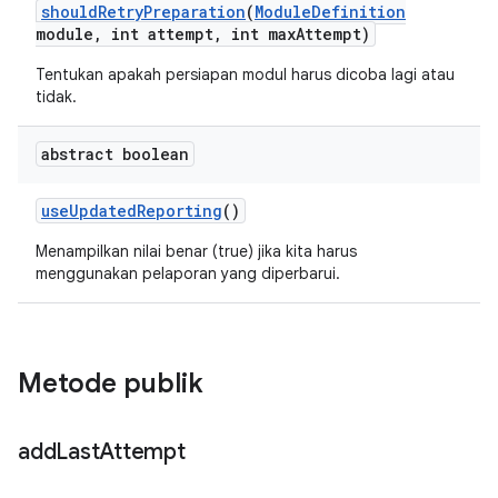
should
Retry
Preparation
(
Module
Definition
module
,
int attempt
,
int max
Attempt)
Tentukan apakah persiapan modul harus dicoba lagi atau
tidak.
abstract boolean
use
Updated
Reporting
()
Menampilkan nilai benar (true) jika kita harus
menggunakan pelaporan yang diperbarui.
Metode publik
add
Last
Attempt