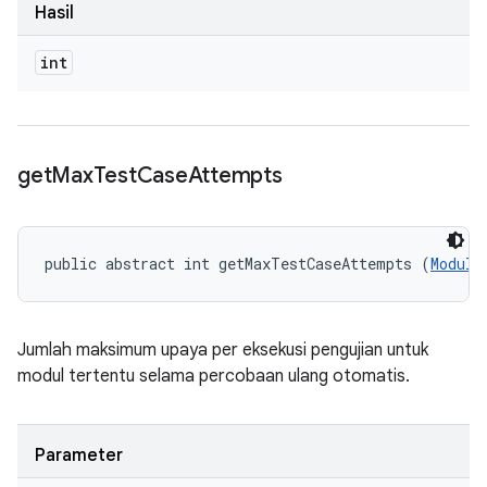
Hasil
int
get
Max
Test
Case
Attempts
public abstract int getMaxTestCaseAttempts (
Module
Jumlah maksimum upaya per eksekusi pengujian untuk
modul tertentu selama percobaan ulang otomatis.
Parameter