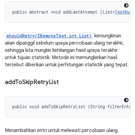
public abstract void addLastAttempt (List<
TestRunR
shouldRetry(IRemoteTest,int,List)
kemungkinan
akan dipanggil sebelum upaya percobaan ulang terakhir,
sehingga kita mungkin kehilangan hasil upaya terakhir
untuk tujuan statistik. Metode ini memungkinkan hasil
tersebut diberikan untuk perhitungan statistik yang tepat.
add
To
Skip
Retry
List
public void addToSkipRetryList (String filterEntry
Menambahkan entri untuk melewati percobaan ulang.