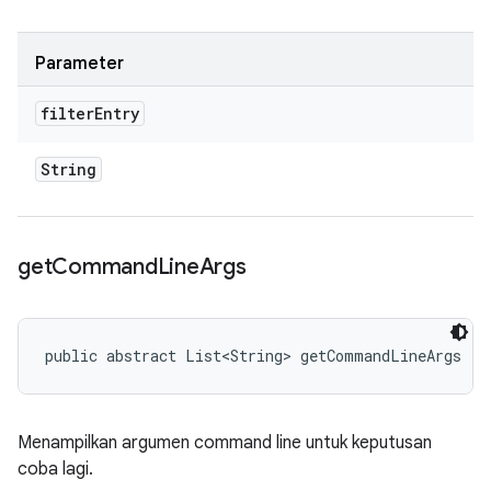
Parameter
filter
Entry
String
get
Command
Line
Args
public abstract List<String> getCommandLineArgs ()
Menampilkan argumen command line untuk keputusan
coba lagi.