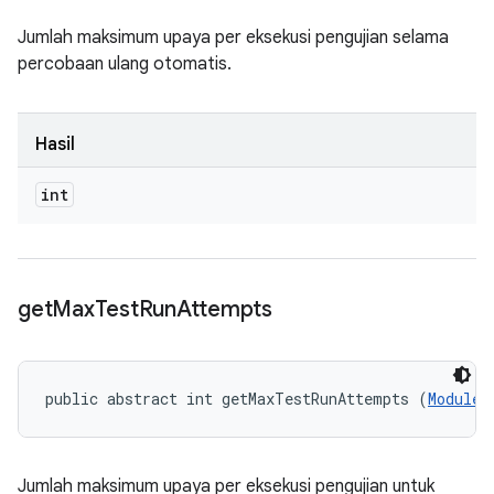
Jumlah maksimum upaya per eksekusi pengujian selama
percobaan ulang otomatis.
Hasil
int
get
Max
Test
Run
Attempts
public abstract int getMaxTestRunAttempts (
ModuleD
Jumlah maksimum upaya per eksekusi pengujian untuk