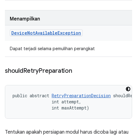
Menampilkan
Device
Not
Available
Exception
Dapat terjadi selama pemulihan perangkat
should
Retry
Preparation
public abstract 
RetryPreparationDecision
 shouldRet
                int attempt, 

                int maxAttempt)
Tentukan apakah persiapan modul harus dicoba lagi atau