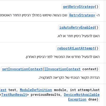
get
Retry
Strategy
()
RetryStrategy
ה-
שבו נעשה שימוש במהלך הניסיון החוזר האוטומטי
is
Auto
Retry
Enabled
()
האם להפעיל ניסיון חוזר או לא.
reboot
At
Last
Attempt
()
האם להפעיל מחדש את המכשיר לפני הניסיון האחרון.
set
Invocation
Context
(
IInvocation
Context
context)
הגדרת הקשר הנוכחי של הקריאה לפונקציה.
Test
test
,
Module
Definition
module
,
int attempt
Just
<
Test
Run
Result
> previous
Results
,
Device
Not
Available
Exception
dnae)