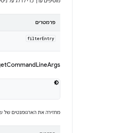
מוסיפים ערך כדי לדלג על ניסיון
פרמטרים
filter
Entry
get
Command
Line
Args
מחזירה את הארגומנטים של שור