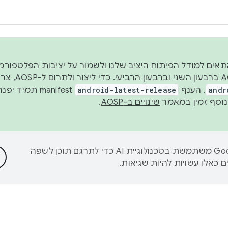
 2026, כדי להתאים למודל הפיתוח היציב שלנו ולשמור על יציבות הפלט
נפרסם קוד מקור ב-AOSP 
andr
. הענף
android-latest-release
manifest תמי
שינויים ב-AOSP
.
‫Google משתמשת בטכנולוגיית AI כדי לתרגם תוכן לשפה
 כאלו עשויות להיות שגיאות.