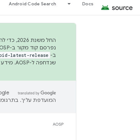
Android Code Search
Docs
החל משנת
ב-
oid-latest-release
שנדחפה ל-AOSP. מידע נוסף זמין במאמר
המועדפת עליך. בתרגומים
AOSP