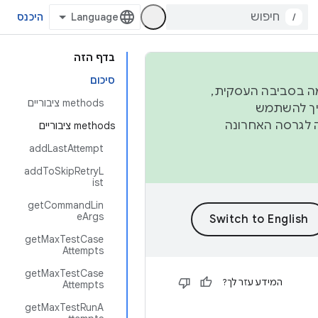
/
היכנס
בדף הזה
סיכום
פורמה בסביבה העסקית,
‫methods ציבוריים
ברבעון השני וברבעון הרביעי. כדי ליצור ולתרום ל-AOSP, צריך להשתמש
ד יפנה לגרסה האחרונה
‫methods ציבוריים
addLastAttempt
addToSkipRetryL
ist
getCommandLin
eArgs
getMaxTestCase
Attempts
getMaxTestCase
המידע עזר לך?
Attempts
getMaxTestRunA