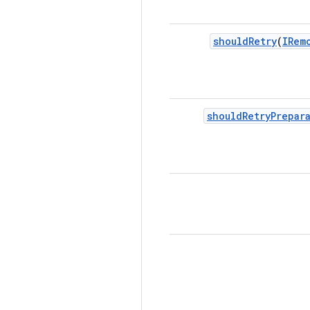
should
Retry
(
IRem
should
Retry
Prepar