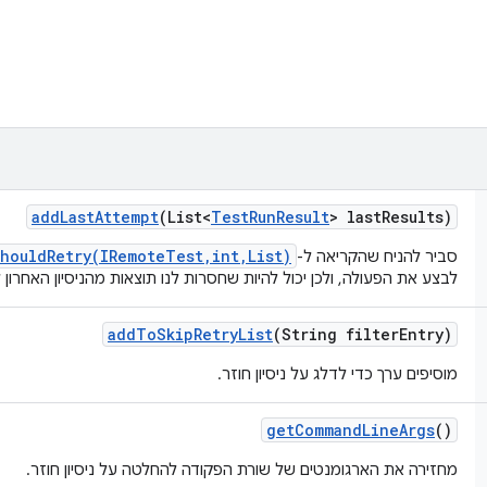
add
Last
Attempt
(List<
Test
Run
Result
> last
Results)
shouldRetry(IRemoteTest,int,List)
סביר להניח שהקריאה ל-
לבצע את הפעולה, ולכן יכול להיות שחסרות לנו תוצאות מהניסיון האחרון 
add
To
Skip
Retry
List
(String filter
Entry)
מוסיפים ערך כדי לדלג על ניסיון חוזר.
get
Command
Line
Args
()
מחזירה את הארגומנטים של שורת הפקודה להחלטה על ניסיון חוזר.