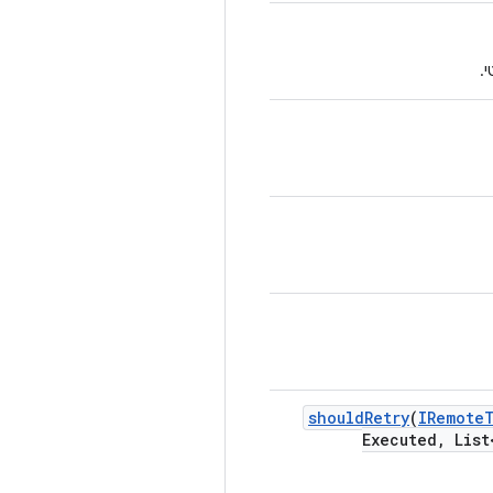
.
should
Retry
(
IRemote
Executed
,
List