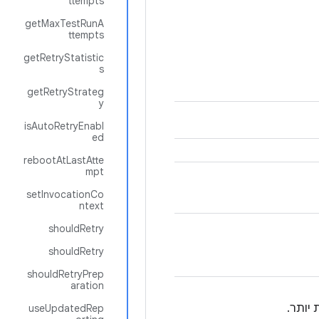
ttempts
getMaxTestRunA
ttempts
getRetryStatistic
s
getRetryStrateg
y
isAutoRetryEnabl
ed
rebootAtLastAtte
mpt
setInvocationCo
ntext
shouldRetry
shouldRetry
shouldRetryPrep
aration
יותר.
useUpdatedRep