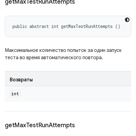
get
Max
Test
Run
Attempts
public abstract int getMaxTestRunAttempts ()
Максимальное количество попыток за один запуск
теста во время автоматического повтора.
Возвраты
int
get
Max
Test
Run
Attempts