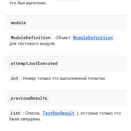
что был выполнен.
module
Module
Definition
Module
Definition
: Объект
для тестового модуля.
attempt
Just
Executed
int
: Номер только что выполненной попытки.
previous
Results
List
Test
Run
Result
: Список
), которые только что
были запущены.