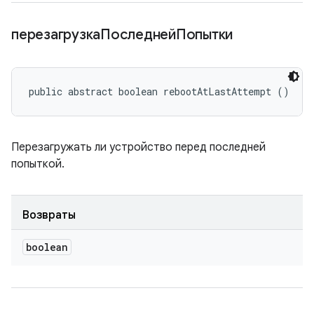
перезагрузкаПоследнейПопытки
public abstract boolean rebootAtLastAttempt ()
Перезагружать ли устройство перед последней
попыткой.
Возвраты
boolean