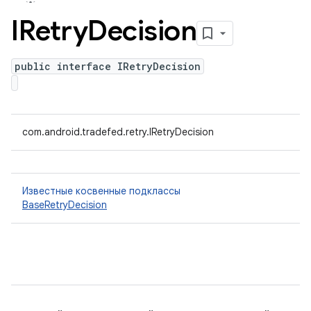
IRetry
Decision
public interface IRetryDecision
com.android.tradefed.retry.IRetryDecision
Известные косвенные подклассы
BaseRetryDecision