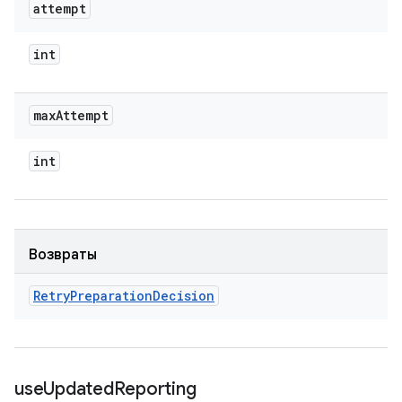
attempt
int
max
Attempt
int
Возвраты
Retry
Preparation
Decision
use
Updated
Reporting