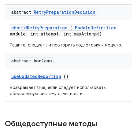
abstract
Retry
Preparation
Decision
should
Retry
Preparation
(
Module
Definition
module
,
int attempt
,
int max
Attempt)
Решите, следует ли повторить подготовку к модулю.
abstract boolean
use
Updated
Reporting
()
Возвращает true, если следует использовать
обновленную систему отчетности.
Общедоступные методы