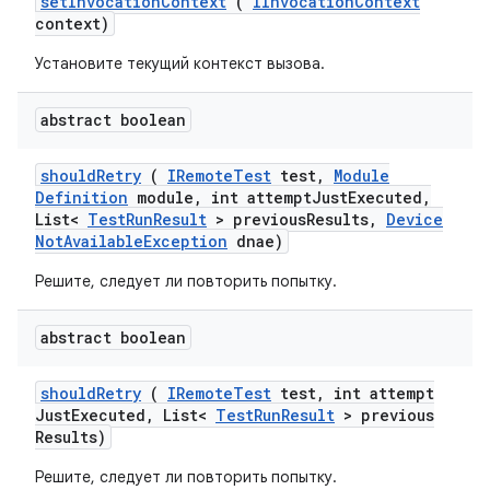
set
Invocation
Context
(
IInvocation
Context
context)
Установите текущий контекст вызова.
abstract boolean
should
Retry
(
IRemote
Test
test
,
Module
Definition
module
,
int attempt
Just
Executed
,
List<
Test
Run
Result
> previous
Results
,
Device
Not
Available
Exception
dnae)
Решите, следует ли повторить попытку.
abstract boolean
should
Retry
(
IRemote
Test
test
,
int attempt
Just
Executed
,
List<
Test
Run
Result
> previous
Results)
Решите, следует ли повторить попытку.