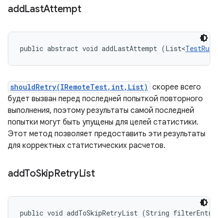
add
Last
Attempt
public abstract void addLastAttempt (List<
TestRunR
shouldRetry(IRemoteTest,int,List)
скорее всего
будет вызван перед последней попыткой повторного
выполнения, поэтому результаты самой последней
попытки могут быть упущены для целей статистики.
Этот метод позволяет предоставить эти результаты
для корректных статистических расчетов.
add
To
Skip
Retry
List
public void addToSkipRetryList (String filterEntry