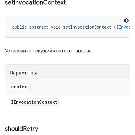
set
Invocation
Context
public abstract void setInvocationContext (
IInvoca
Установите текущий контекст вызова.
Параметры
context
IInvocation
Context
should
Retry