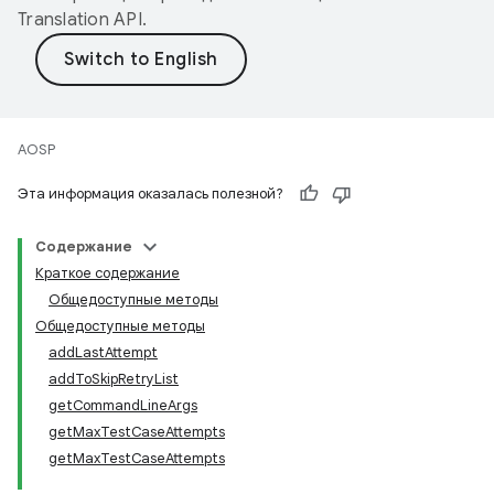
Translation API
.
AOSP
Эта информация оказалась полезной?
Содержание
Краткое содержание
Общедоступные методы
Общедоступные методы
addLastAttempt
addToSkipRetryList
getCommandLineArgs
getMaxTestCaseAttempts
getMaxTestCaseAttempts