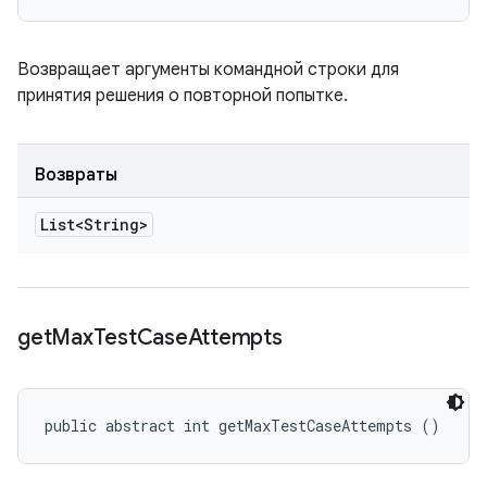
Возвращает аргументы командной строки для
принятия решения о повторной попытке.
Возвраты
List<String>
get
Max
Test
Case
Attempts
public abstract int getMaxTestCaseAttempts ()