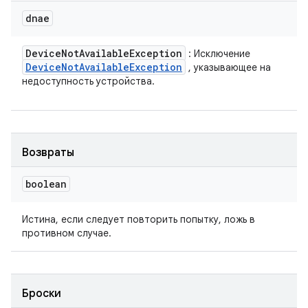
dnae
Device
Not
Available
Exception
: Исключение
Device
Not
Available
Exception
, указывающее на
недоступность устройства.
Возвраты
boolean
Истина, если следует повторить попытку, ложь в
противном случае.
Броски