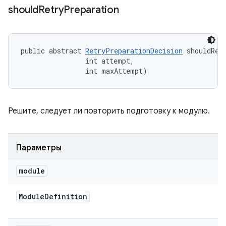
should
Retry
Preparation
public abstract 
RetryPreparationDecision
 shouldRet
                int attempt, 

                int maxAttempt)
Решите, следует ли повторить подготовку к модулю.
Параметры
module
Module
Definition