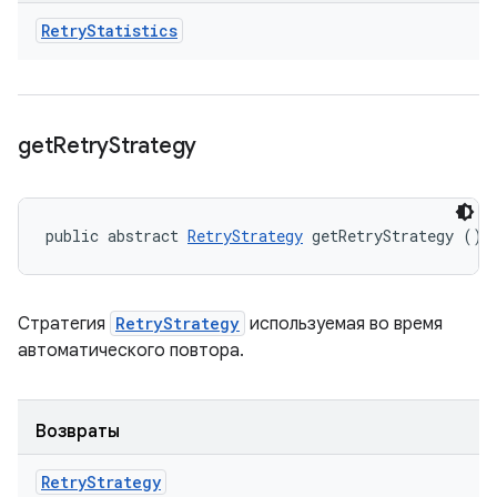
Retry
Statistics
get
Retry
Strategy
public abstract 
RetryStrategy
 getRetryStrategy ()
Стратегия
RetryStrategy
используемая во время
автоматического повтора.
Возвраты
Retry
Strategy