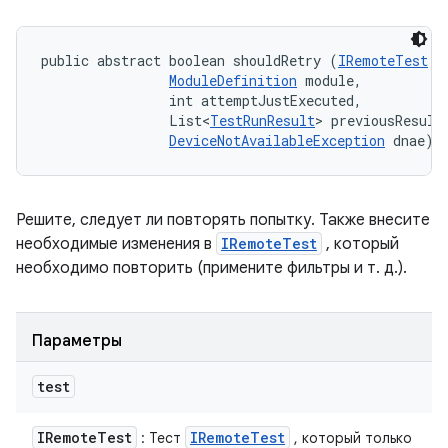
public abstract boolean shouldRetry (
IRemoteTest
 t
ModuleDefinition
 module, 

                int attemptJustExecuted, 

                List<
TestRunResult
> previousResults
DeviceNotAvailableException
 dnae)
Решите, следует ли повторять попытку. Также внесите
необходимые изменения в
IRemoteTest
, который
необходимо повторить (примените фильтры и т. д.).
Параметры
test
IRemote
Test
IRemote
Test
: Тест
, который только