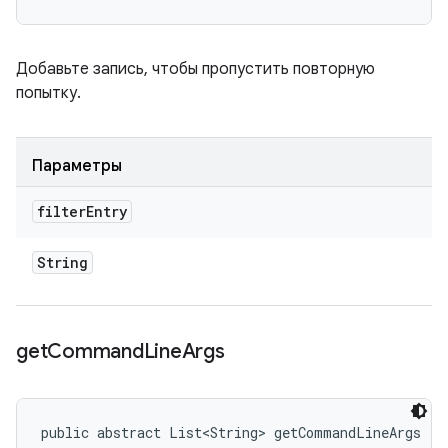
Добавьте запись, чтобы пропустить повторную
попытку.
Параметры
filter
Entry
String
get
Command
Line
Args
public abstract List<String> getCommandLineArgs ()