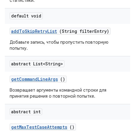
статистики.
default void
add
To
Skip
Retry
List
(String filter
Entry)
Добавьте запись, чтобы пропустить повторную
попытку.
abstract List<String>
get
Command
Line
Args
()
Возвращает аргументы командной строки для
принятия решения о повторной попытке.
abstract int
get
Max
Test
Case
Attempts
()