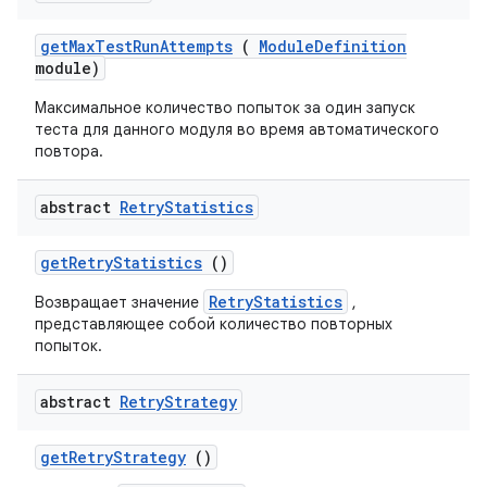
get
Max
Test
Run
Attempts
(
Module
Definition
module)
Максимальное количество попыток за один запуск
теста для данного модуля во время автоматического
повтора.
abstract
Retry
Statistics
get
Retry
Statistics
()
RetryStatistics
Возвращает значение
,
представляющее собой количество повторных
попыток.
abstract
Retry
Strategy
get
Retry
Strategy
()