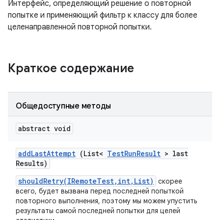
Интерфейс, определяющий решение о повторной
попытке и применяющий фильтр к классу для более
целенаправленной повторной попытки.
Краткое содержание
Общедоступные методы
abstract void
add
Last
Attempt
(List<
Test
Run
Result
> last
Results)
shouldRetry(IRemoteTest,int,List)
скорее
всего, будет вызвана перед последней попыткой
повторного выполнения, поэтому мы можем упустить
результаты самой последней попытки для целей