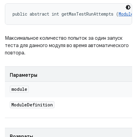
public abstract int getMaxTestRunAttempts (
ModuleD
Максимальное количество попыток за один запуск
теста для данного модуля во время автоматического
повтора.
Параметры
module
Module
Definition
Возвраты