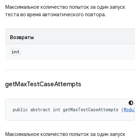
Максимальное количество попыток за один запуск
теста во время автоматического повтора.
Возвраты
int
get
Max
Test
Case
Attempts
public abstract int getMaxTestCaseAttempts (
Module
Максимальное количество попыток за один запуск