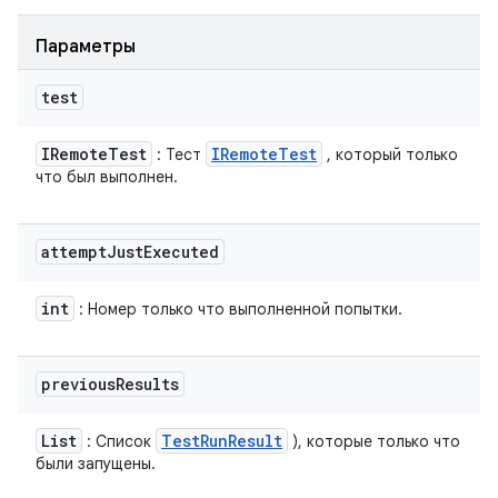
Параметры
test
IRemote
Test
IRemote
Test
: Тест
, который только
что был выполнен.
attempt
Just
Executed
int
: Номер только что выполненной попытки.
previous
Results
List
Test
Run
Result
: Список
), которые только что
были запущены.