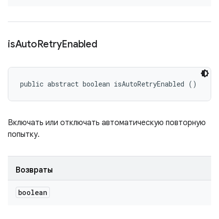
is
Auto
Retry
Enabled
public abstract boolean isAutoRetryEnabled ()
Включать или отключать автоматическую повторную
попытку.
Возвраты
boolean