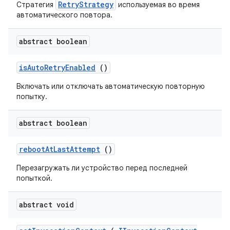
RetryStrategy
Стратегия
используемая во время
автоматического повтора.
abstract boolean
is
Auto
Retry
Enabled
()
Включать или отключать автоматическую повторную
попытку.
abstract boolean
reboot
At
Last
Attempt
()
Перезагружать ли устройство перед последней
попыткой.
abstract void