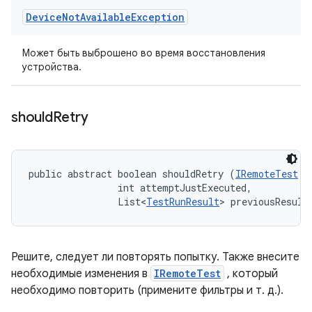
Device
Not
Available
Exception
Может быть выброшено во время восстановления
устройства.
should
Retry
public abstract boolean shouldRetry (
IRemoteTest
 t
                int attemptJustExecuted, 

                List<
TestRunResult
> previousResult
Решите, следует ли повторять попытку. Также внесите
необходимые изменения в
IRemoteTest
, который
необходимо повторить (примените фильтры и т. д.).