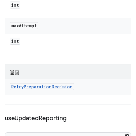
int
max
Attempt
int
返回
Retry
Preparation
Decision
use
Updated
Reporting