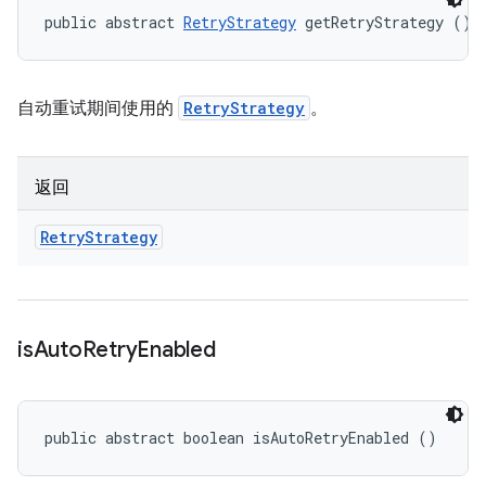
public abstract 
RetryStrategy
 getRetryStrategy ()
自动重试期间使用的
RetryStrategy
。
返回
Retry
Strategy
is
Auto
Retry
Enabled
public abstract boolean isAutoRetryEnabled ()