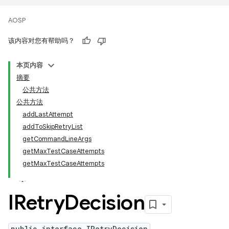
AOSP
该内容对您有帮助吗？
本页内容
摘要
公共方法
公共方法
addLastAttempt
addToSkipRetryList
getCommandLineArgs
getMaxTestCaseAttempts
getMaxTestCaseAttempts
IRetry
Decision
public interface IRetryDecision