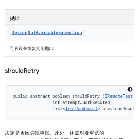
抛出
Device
Not
Available
Exception
可在设备恢复期间抛出
should
Retry
public abstract boolean shouldRetry (
IRemoteTest
 t
                int attemptJustExecuted, 

                List<
TestRunResult
> previousResult
决定是否应尝试重试。此外，还需对要重试的