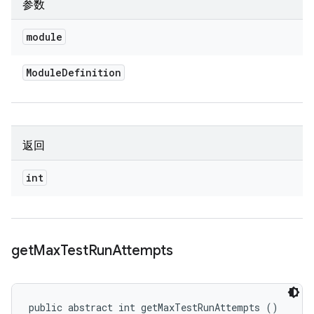
参数
module
Module
Definition
返回
int
get
Max
Test
Run
Attempts
public abstract int getMaxTestRunAttempts ()