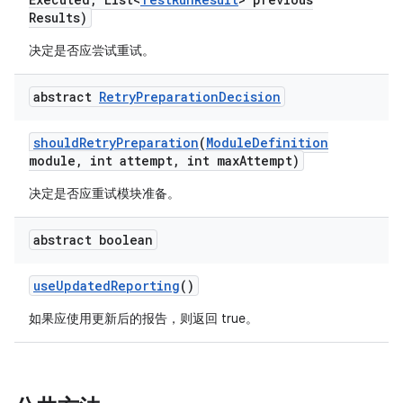
Results)
决定是否应尝试重试。
abstract
Retry
Preparation
Decision
should
Retry
Preparation
(
Module
Definition
module
,
int attempt
,
int max
Attempt)
决定是否应重试模块准备。
abstract boolean
use
Updated
Reporting
()
如果应使用更新后的报告，则返回 true。