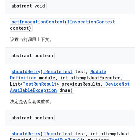
abstract void
set
Invocation
Context
(
IInvocation
Context
context)
设置当前调用上下文。
abstract boolean
should
Retry
(
IRemote
Test
test
,
Module
Definition
module
,
int attempt
Just
Executed
,
List<
Test
Run
Result
> previous
Results
,
Device
Not
Available
Exception
dnae)
决定是否应尝试重试。
abstract boolean
should
Retry
(
IRemote
Test
test
,
int attempt
Just
Executed
,
List<
Test
Run
Result
> previous