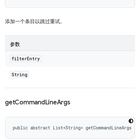
添加一个条目以跳过重试。
参数
filter
Entry
String
get
Command
Line
Args
public abstract List<String> getCommandLineArgs ()