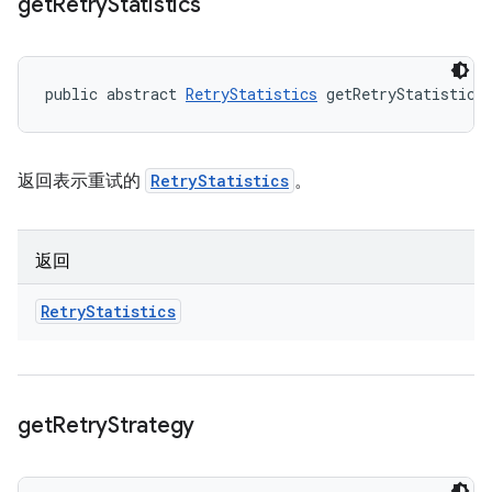
get
Retry
Statistics
public abstract 
RetryStatistics
 getRetryStatistics
返回表示重试的
RetryStatistics
。
返回
Retry
Statistics
get
Retry
Strategy