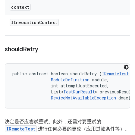
context
IInvocation
Context
should
Retry
public abstract boolean shouldRetry (
IRemoteTest
 t
ModuleDefinition
 module, 

                int attemptJustExecuted, 

                List<
TestRunResult
> previousResults
DeviceNotAvailableException
 dnae)
决定是否应尝试重试。此外，还需对要重试的
IRemoteTest
进行任何必要的更改（应用过滤条件等）。