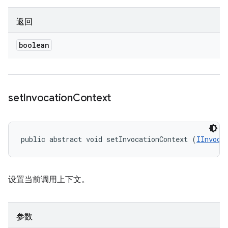
返回
boolean
set
Invocation
Context
public abstract void setInvocationContext (
IInvoca
设置当前调用上下文。
参数