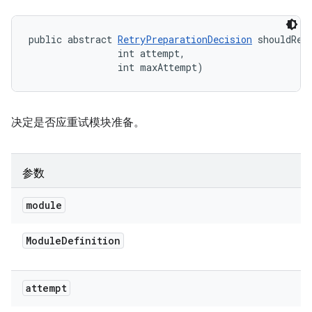
public abstract 
RetryPreparationDecision
 shouldRet
                int attempt, 

                int maxAttempt)
决定是否应重试模块准备。
参数
module
Module
Definition
attempt