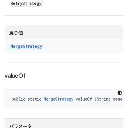
Retry
Strategy
戻り値
Merge
Strategy
value
Of
public static 
MergeStrategy
 valueOf (String name)
パラメータ