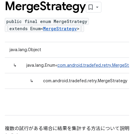
Merge
Strategy
public final enum MergeStrategy
extends Enum<
MergeStrategy
>
java.lang.Object
↳
java.lang.Enum<
com.android.tradefed.retry.MergeStra
↳
com.android.tradefed.retry.MergeStrategy
複数の試行がある場合に結果を集計する方法について説明