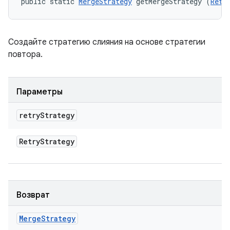
public static 
MergeStrategy
 getMergeStrategy (
Retr
Создайте стратегию слияния на основе стратегии
повтора.
Параметры
retry
Strategy
Retry
Strategy
Возврат
Merge
Strategy