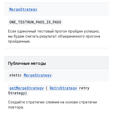
Merge
Strategy
ONE
_
TESTRUN
_
PASS
_
IS
_
PASS
Если одиночный тестовый прогон пройден успешно,
мы будем считать результат объединенного прогона
пройденным.
Публичные методы
static
Merge
Strategy
get
Merge
Strategy
(
Retry
Strategy
retry
Strategy)
Создайте стратегию слияния на основе стратегии
повтора.