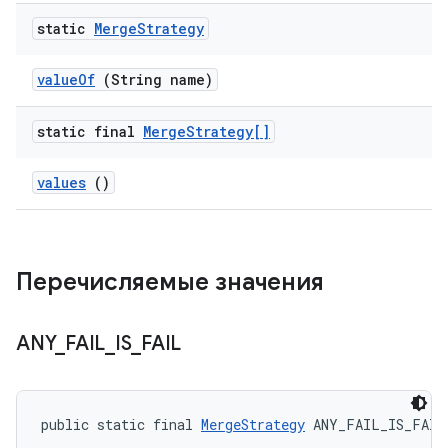
static
Merge
Strategy
value
Of
(String name)
static final
Merge
Strategy[]
values
()
Перечисляемые значения
ANY
_
FAIL
_
IS
_
FAIL
public static final 
MergeStrategy
 ANY_FAIL_IS_FAIL