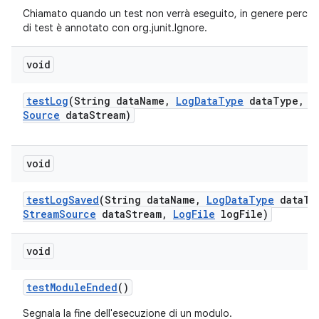
Chiamato quando un test non verrà eseguito, in genere perch
di test è annotato con org.junit.Ignore.
void
test
Log
(String data
Name
,
Log
Data
Type
data
Type
,
I
Source
data
Stream)
void
test
Log
Saved
(String data
Name
,
Log
Data
Type
data
Ty
Stream
Source
data
Stream
,
Log
File
log
File)
void
test
Module
Ended
()
Segnala la fine dell'esecuzione di un modulo.