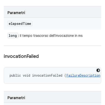
Parametri
elapsed
Time
long
: il tempo trascorso dell'invocazione in ms
invocation
Failed
public void invocationFailed (
FailureDescription
 f
Parametri