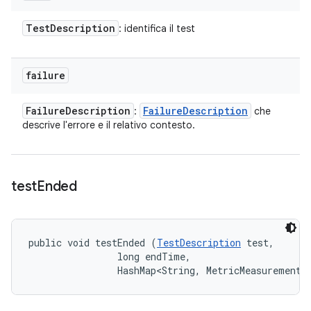
Test
Description
: identifica il test
failure
Failure
Description
Failure
Description
:
che
descrive l'errore e il relativo contesto.
test
Ended
public void testEnded (
TestDescription
 test, 

                long endTime, 

                HashMap<String, MetricMeasurement.