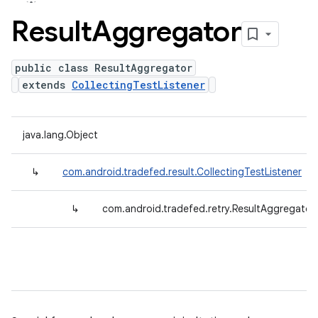
Result
Aggregator
public class ResultAggregator
extends
CollectingTestListener
java.lang.Object
↳
com.android.tradefed.result.CollectingTestListener
↳
com.android.tradefed.retry.ResultAggregator