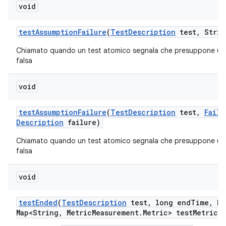
void
test
Assumption
Failure
(
Test
Description
test
,
Strin
Chiamato quando un test atomico segnala che presuppone un
falsa
void
test
Assumption
Failure
(
Test
Description
test
,
Failu
Description
failure)
Chiamato quando un test atomico segnala che presuppone un
falsa
void
test
Ended
(
Test
Description
test
,
long end
Time
,
Ha
Map<String
,
Metric
Measurement
.
Metric> test
Metrics)