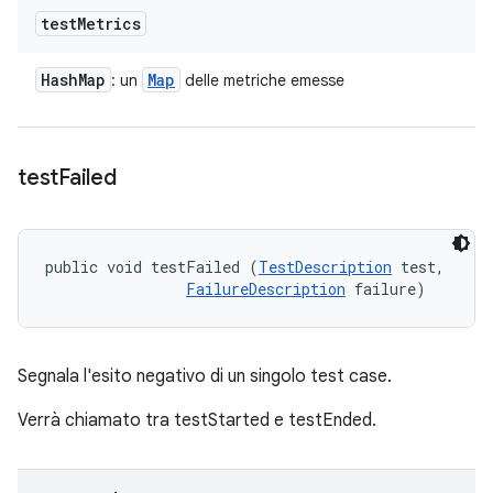
test
Metrics
Hash
Map
Map
: un
delle metriche emesse
test
Failed
public void testFailed (
TestDescription
 test, 

FailureDescription
 failure)
Segnala l'esito negativo di un singolo test case.
Verrà chiamato tra testStarted e testEnded.