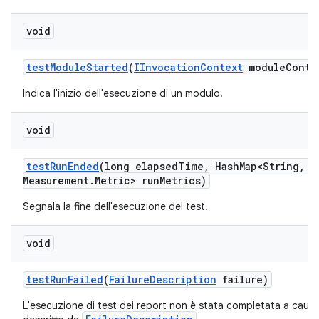
void
test
Module
Started
(
IInvocation
Context
module
Conte
Indica l'inizio dell'esecuzione di un modulo.
void
test
Run
Ended
(long elapsed
Time
,
Hash
Map<String
,
Me
Measurement
.
Metric> run
Metrics)
Segnala la fine dell'esecuzione del test.
void
test
Run
Failed
(
Failure
Description
failure)
L'esecuzione di test dei report non è stata completata a causa