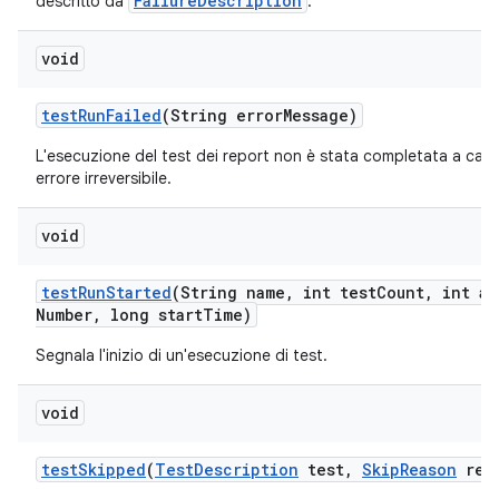
FailureDescription
descritto da
.
void
test
Run
Failed
(String error
Message)
L'esecuzione del test dei report non è stata completata a caus
errore irreversibile.
void
test
Run
Started
(String name
,
int test
Count
,
int at
Number
,
long start
Time)
Segnala l'inizio di un'esecuzione di test.
void
test
Skipped
(
Test
Description
test
,
Skip
Reason
rea