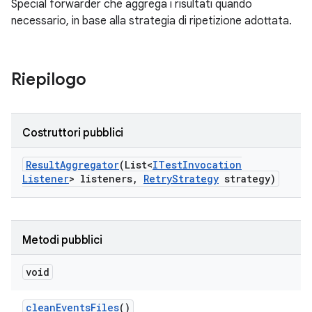
Special forwarder che aggrega i risultati quando
necessario, in base alla strategia di ripetizione adottata.
Riepilogo
Costruttori pubblici
Result
Aggregator
(List<
ITest
Invocation
Listener
> listeners
,
Retry
Strategy
strategy)
Metodi pubblici
void
clean
Events
Files
()