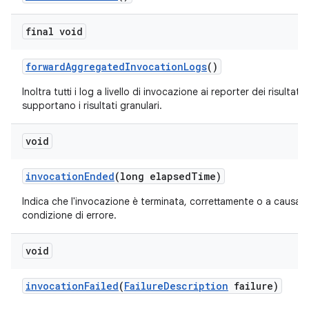
final void
forward
Aggregated
Invocation
Logs
()
Inoltra tutti i log a livello di invocazione ai reporter dei risultati
supportano i risultati granulari.
void
invocation
Ended
(long elapsed
Time)
Indica che l'invocazione è terminata, correttamente o a causa d
condizione di errore.
void
invocation
Failed
(
Failure
Description
failure)