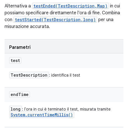
Alternativa a
testEnded(TestDescription,Map)
in cui
possiamo specificare direttamente l'ora di fine. Combina
con
testStarted(TestDescription,long)
per una
misurazione accurata.
Parametri
test
Test
Description
: identifica il test
end
Time
long
: l'ora in cui è terminato il test, misurata tramite
System
.
current
Time
Millis(
)