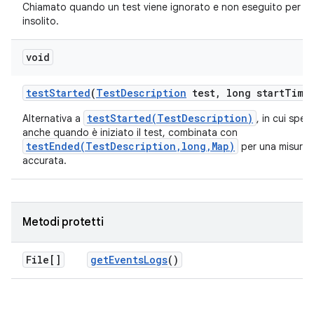
Chiamato quando un test viene ignorato e non eseguito per u
insolito.
void
test
Started
(
Test
Description
test
,
long start
Time
testStarted(TestDescription)
Alternativa a
, in cui spec
anche quando è iniziato il test, combinata con
testEnded(TestDescription,long,Map)
per una misuraz
accurata.
Metodi protetti
File[]
get
Events
Logs
()