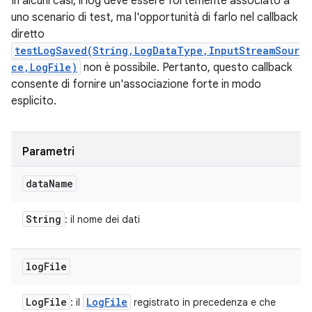
In alcuni casi, il log deve essere fortemente associato a
uno scenario di test, ma l'opportunità di farlo nel callback
diretto
testLogSaved(String,LogDataType,InputStreamSour
ce,LogFile)
non è possibile. Pertanto, questo callback
consente di fornire un'associazione forte in modo
esplicito.
Parametri
data
Name
String
: il nome dei dati
log
File
Log
File
Log
File
: il
registrato in precedenza e che