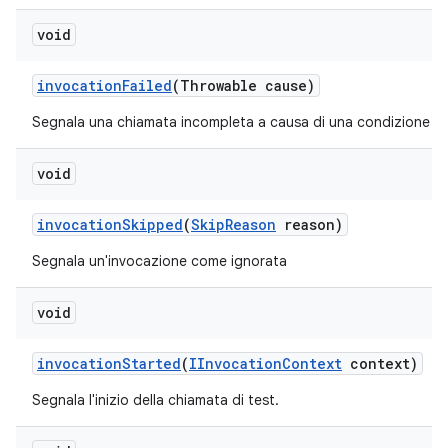
void
invocation
Failed
(Throwable cause)
Segnala una chiamata incompleta a causa di una condizione di 
void
invocation
Skipped
(
Skip
Reason
reason)
Segnala un'invocazione come ignorata
void
invocation
Started
(
IInvocation
Context
context)
Segnala l'inizio della chiamata di test.