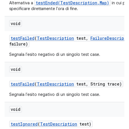
testEnded(TestDescription,Map)
Alternativa a
in cui po
specificare direttamente l'ora di fine.
void
test
Failed
(
Test
Description
test
,
Failure
Descripti
failure)
Segnala l'esito negativo di un singolo test case.
void
test
Failed
(
Test
Description
test
,
String trace)
Segnala l'esito negativo di un singolo test case.
void
test
Ignored
(
Test
Description
test)