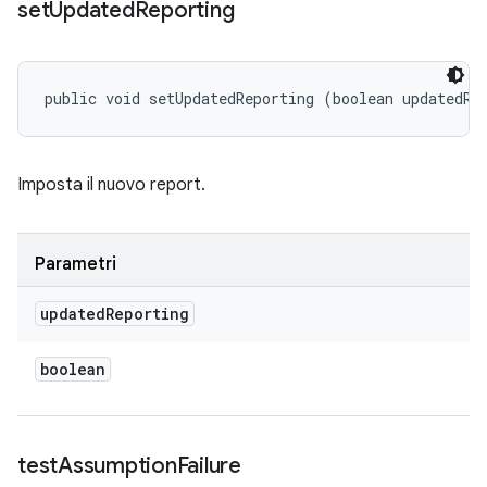
set
Updated
Reporting
public void setUpdatedReporting (boolean updatedRe
Imposta il nuovo report.
Parametri
updated
Reporting
boolean
test
Assumption
Failure