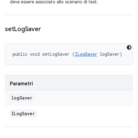
deve essere associato allo scenario di test.
set
Log
Saver
public void setLogSaver (
ILogSaver
 logSaver)
Parametri
log
Saver
ILog
Saver