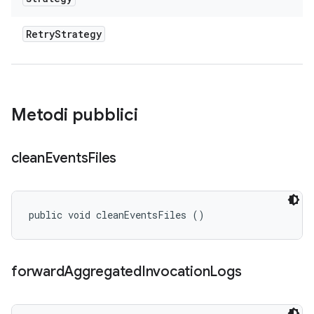
Retry
Strategy
Metodi pubblici
clean
Events
Files
public void cleanEventsFiles ()
forward
Aggregated
Invocation
Logs