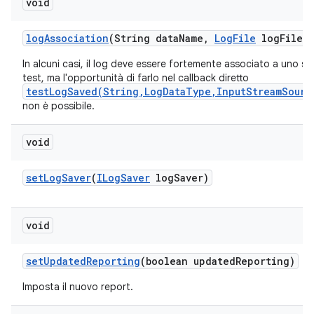
void
log
Association
(String data
Name
,
Log
File
log
File)
In alcuni casi, il log deve essere fortemente associato a uno sc
test, ma l'opportunità di farlo nel callback diretto
testLogSaved(String,LogDataType,InputStreamSourc
non è possibile.
void
set
Log
Saver
(
ILog
Saver
log
Saver)
void
set
Updated
Reporting
(boolean updated
Reporting)
Imposta il nuovo report.