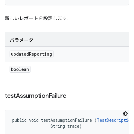
新しいレポートを設定します。
パラメータ
updated
Reporting
boolean
test
Assumption
Failure
public void testAssumptionFailure (
TestDescription
                String trace)