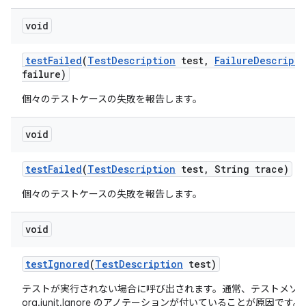
void
test
Failed
(
Test
Description
test
,
Failure
Descripti
failure)
個々のテストケースの失敗を報告します。
void
test
Failed
(
Test
Description
test
,
String trace)
個々のテストケースの失敗を報告します。
void
test
Ignored
(
Test
Description
test)
テストが実行されない場合に呼び出されます。通常、テストメソ
org.junit.Ignore のアノテーションが付いていることが原因です。