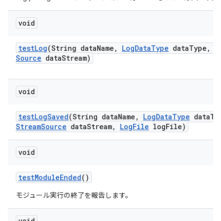
void
test
Log
(String data
Name
,
Log
Data
Type
data
Type
,
I
Source
data
Stream)
void
test
Log
Saved
(String data
Name
,
Log
Data
Type
data
Ty
Stream
Source
data
Stream
,
Log
File
log
File)
void
test
Module
Ended
()
モジュール実行の終了を報告します。
void