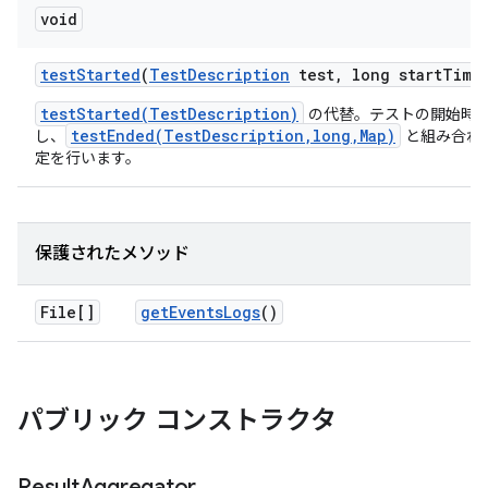
void
test
Started
(
Test
Description
test
,
long start
Time
testStarted(TestDescription)
の代替。テストの開始時
testEnded(TestDescription,long,Map)
し、
と組み合わ
定を行います。
保護されたメソッド
File[]
get
Events
Logs
()
パブリック コンストラクタ
Result
Aggregator