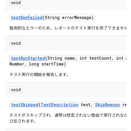
void
test
Run
Failed
(String error
Message)
致命的なエラーのため、レポートのテスト実行を完了できません
void
test
Run
Started
(String name
,
int test
Count
,
int at
Number
,
long start
Time)
テスト実行の開始を報告します。
void
test
Skipped
(
Test
Description
test
,
Skip
Reason
rea
テストがスキップされ、通常は想定されない理由で実行されなか
び出されます。