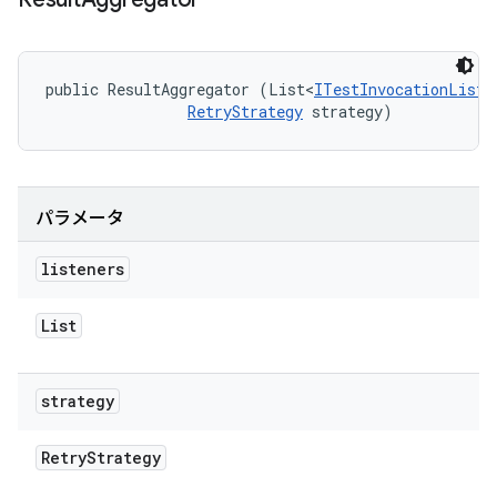
public ResultAggregator (List<
ITestInvocationListe
RetryStrategy
 strategy)
パラメータ
listeners
List
strategy
Retry
Strategy