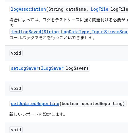
log
Association
(String data
Name
,
Log
File
log
File)
場合によっては、ログをテストケースに強く関連付ける必要があ
の
testLogSaved(String,LogDataType,InputStreamSourc
コールバックでそれを行うことはできません。
void
set
Log
Saver
(
ILog
Saver
log
Saver)
void
set
Updated
Reporting
(boolean updated
Reporting)
新しいレポートを設定します。
void