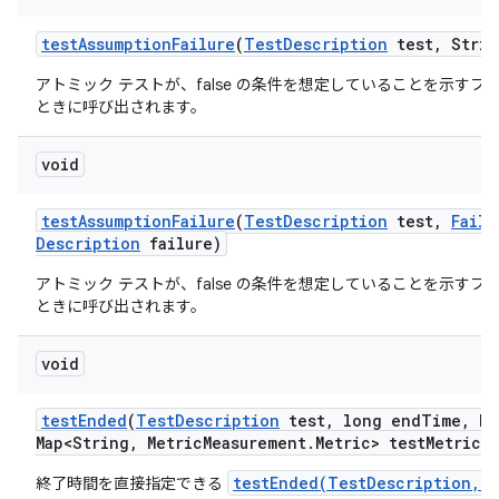
test
Assumption
Failure
(
Test
Description
test
,
Strin
アトミック テストが、false の条件を想定していることを示すフ
ときに呼び出されます。
void
test
Assumption
Failure
(
Test
Description
test
,
Failu
Description
failure)
アトミック テストが、false の条件を想定していることを示すフ
ときに呼び出されます。
void
test
Ended
(
Test
Description
test
,
long end
Time
,
Ha
Map<String
,
Metric
Measurement
.
Metric> test
Metrics)
testEnded(TestDescription,Ma
終了時間を直接指定できる