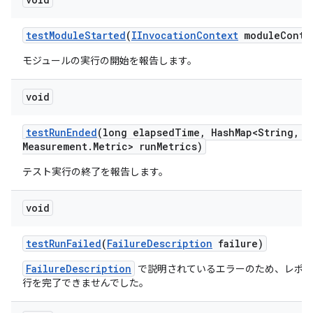
test
Module
Started
(
IInvocation
Context
module
Conte
モジュールの実行の開始を報告します。
void
test
Run
Ended
(long elapsed
Time
,
Hash
Map<String
,
Me
Measurement
.
Metric> run
Metrics)
テスト実行の終了を報告します。
void
test
Run
Failed
(
Failure
Description
failure)
FailureDescription
で説明されているエラーのため、レポー
行を完了できませんでした。