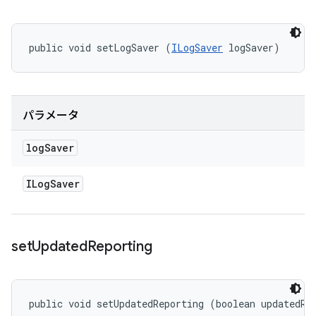
public void setLogSaver (
ILogSaver
 logSaver)
パラメータ
log
Saver
ILog
Saver
set
Updated
Reporting
public void setUpdatedReporting (boolean updatedRe