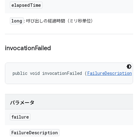
elapsed
Time
long
: 呼び出しの経過時間（ミリ秒単位）
invocation
Failed
public void invocationFailed (
FailureDescription
 f
パラメータ
failure
Failure
Description