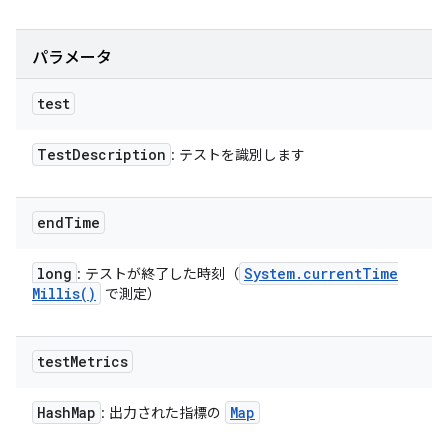
パラメータ
test
Test
Description
: テストを識別します
end
Time
long
System
.
current
Time
: テストが終了した時刻（
Millis(
)
で測定）
test
Metrics
Hash
Map
Map
: 出力された指標の