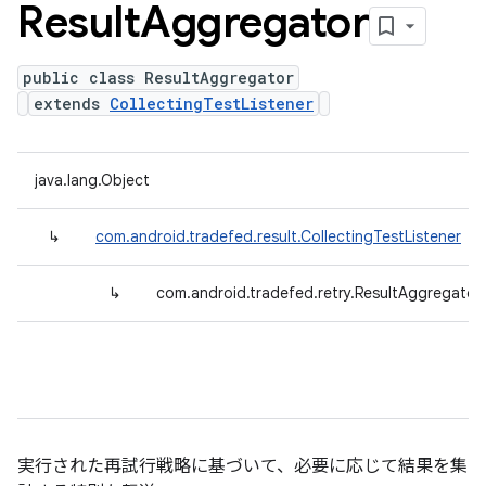
Result
Aggregator
public class ResultAggregator
extends
CollectingTestListener
java.lang.Object
↳
com.android.tradefed.result.CollectingTestListener
↳
com.android.tradefed.retry.ResultAggregator
実行された再試行戦略に基づいて、必要に応じて結果を集