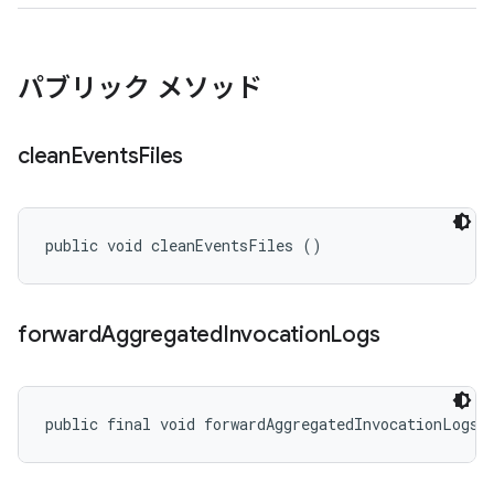
パブリック メソッド
clean
Events
Files
public void cleanEventsFiles ()
forward
Aggregated
Invocation
Logs
public final void forwardAggregatedInvocationLogs 