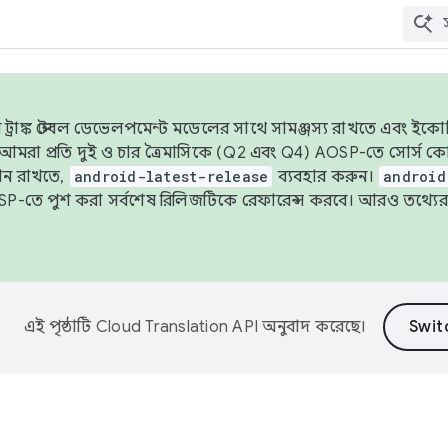
াঙ্ক স্টেবল ডেভেলপমেন্ট মডেলের সাথে সামঞ্জস্য রাখতে এবং ইকোসিস্ট
ে, আমরা প্রতি দুই ও চার ত্রৈমাসিকে (Q2 এবং Q4) AOSP-তে সোর্স
ান রাখতে,
android-latest-release
ব্যবহার করুন।
android
বদা AOSP-তে পুশ করা সর্বশেষ রিলিজটিকে রেফারেন্স করবে। আরও তথ্যের
এই পৃষ্ঠাটি
Cloud Translation API
অনুবাদ করেছে।