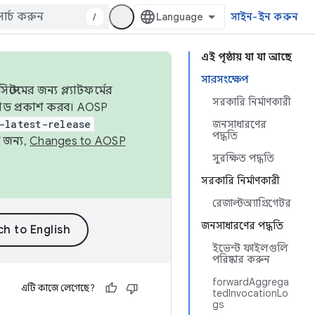
/
সাইন-ইন করুন
এই পৃষ্ঠায় যা যা আছে
সারসংক্ষেপ
েমের জন্য প্ল্যাটফর্মের
সরকারি নির্মাণকারী
 কোড প্রকাশ করব। AOSP
-latest-release
জনসাধারণের
পদ্ধতি
 জন্য,
Changes to AOSP
সুরক্ষিত পদ্ধতি
সরকারি নির্মাণকারী
রেজাল্টঅ্যাগ্রিগেটর
জনসাধারণের পদ্ধতি
ইভেন্ট ফাইলগুলি
পরিষ্কার করুন
forwardAggrega
এটি কাজে লেগেছে?
tedInvocationLo
gs