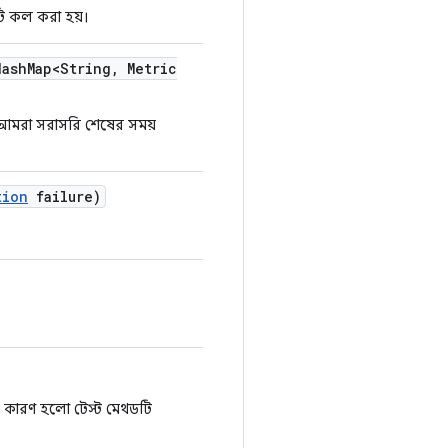
টি কল করা হয়।
ash
Map<String
,
Metric
আমরা সরাসরি শেষের সময়
tion
failure)
 কারণ হলো টেস্ট মেথডটি