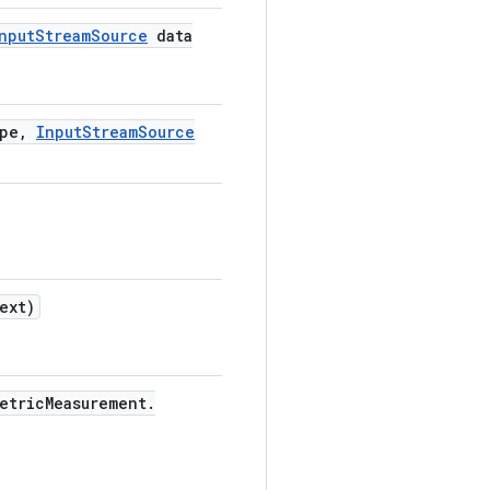
nput
Stream
Source
data
pe
,
Input
Stream
Source
ext)
etric
Measurement
.