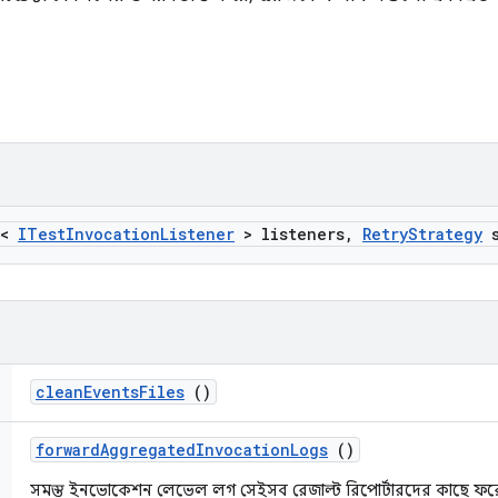
t<
ITest
Invocation
Listener
> listeners
,
Retry
Strategy
s
clean
Events
Files
()
forward
Aggregated
Invocation
Logs
()
সমস্ত ইনভোকেশন লেভেল লগ সেইসব রেজাল্ট রিপোর্টারদের কাছে ফরোয়ার্