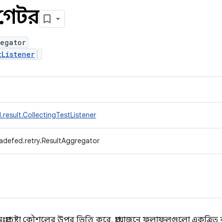
রিগেটর
regator
tListener
result.CollectingTestListener
adefed.retry.ResultAggregator
ুনঃপ্রচেষ্টা কৌশলের উপর ভিত্তি করে, প্রয়োজনে ফলাফলগুলো একত্রিত