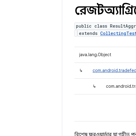
রেজাল্টঅ্যাগ্
public class ResultAgg
extends
CollectingTes
java.lang.Object
↳
com.android.tradefed.
↳
com.android.tr
বিশেষ ফরওয়ার্ডার যা গৃহীত প