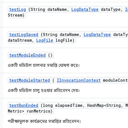
test
Log
(String data
Name
,
Log
Data
Type
data
Type
,
I
Stream)
test
Log
Saved
(String data
Name
,
Log
Data
Type
data
Ty
data
Stream
,
Log
File
log
File)
test
Module
Ended
()
একটি মডিউল চালনার সমাপ্তি ঘোষণা করে।
test
Module
Started
(
IInvocation
Context
module
Cont
একটি মডিউল চালু হওয়ার প্রতিবেদন দেয়।
test
Run
Ended
(long elapsed
Time
,
Hash
Map<String
,
M
Metric> run
Metrics)
পরীক্ষামূলক কার্যক্রমের সমাপ্তির প্রতিবেদন।