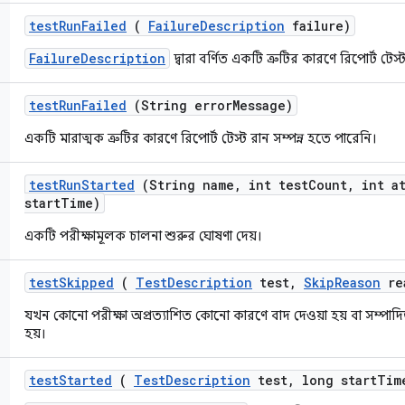
test
Run
Failed
(
Failure
Description
failure)
FailureDescription
দ্বারা বর্ণিত একটি ত্রুটির কারণে রিপোর্ট টেস
test
Run
Failed
(String error
Message)
একটি মারাত্মক ত্রুটির কারণে রিপোর্ট টেস্ট রান সম্পন্ন হতে পারেনি।
test
Run
Started
(String name
,
int test
Count
,
int at
start
Time)
একটি পরীক্ষামূলক চালনা শুরুর ঘোষণা দেয়।
test
Skipped
(
Test
Description
test
,
Skip
Reason
re
যখন কোনো পরীক্ষা অপ্রত্যাশিত কোনো কারণে বাদ দেওয়া হয় বা সম্পা
হয়।
test
Started
(
Test
Description
test
,
long start
Tim