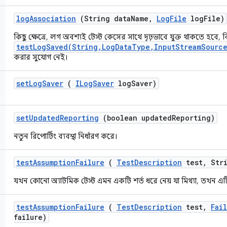
log
Association
(String data
Name
,
Log
File
log
File)
কিছু ক্ষেত্রে, লগ অবশ্যই টেস্ট কেসের সাথে দৃঢ়ভাবে যুক্ত থাকতে হবে, ক
testLogSaved(String,LogDataType,InputStreamSource
করার সুযোগ নেই।
set
Log
Saver
(
ILog
Saver
log
Saver)
set
Updated
Reporting
(boolean updated
Reporting)
নতুন রিপোর্টিং ব্যবস্থা নির্ধারণ করে।
test
Assumption
Failure
(
Test
Description
test
,
Stri
যখন কোনো অ্যাটমিক টেস্ট এমন একটি শর্ত ধরে নেয় যা মিথ্যা, তখন এ
test
Assumption
Failure
(
Test
Description
test
,
Fai
failure)