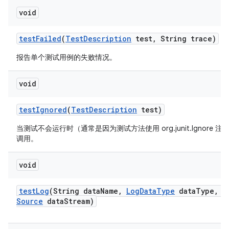
void
test
Failed
(
Test
Description
test
,
String trace)
报告单个测试用例的失败情况。
void
test
Ignored
(
Test
Description
test)
当测试不会运行时（通常是因为测试方法使用 org.junit.Ignore 
调用。
void
test
Log
(String data
Name
,
Log
Data
Type
data
Type
,
I
Source
data
Stream)