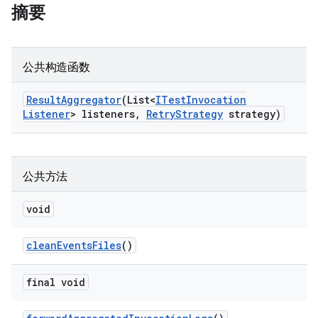
摘要
公共构造函数
Result
Aggregator
(List<
ITest
Invocation
Listener
> listeners
,
Retry
Strategy
strategy)
公共方法
void
clean
Events
Files
()
final void