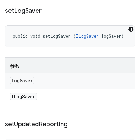
set
Log
Saver
public void setLogSaver (
ILogSaver
 logSaver)
参数
log
Saver
ILog
Saver
set
Updated
Reporting