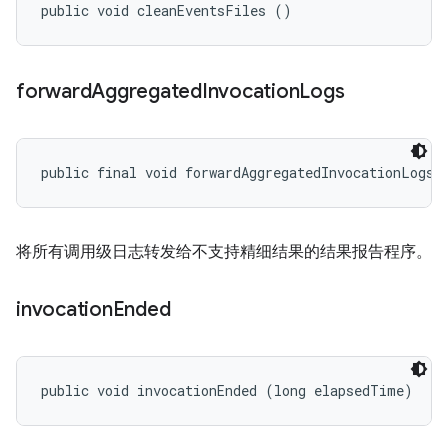
public void cleanEventsFiles ()
forward
Aggregated
Invocation
Logs
public final void forwardAggregatedInvocationLogs 
将所有调用级日志转发给不支持精细结果的结果报告程序。
invocation
Ended
public void invocationEnded (long elapsedTime)