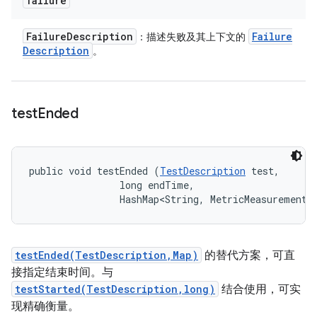
failure
Failure
Description
Failure
：描述失败及其上下文的
Description
。
test
Ended
public void testEnded (
TestDescription
 test, 

                long endTime, 

                HashMap<String, MetricMeasurement.
testEnded(TestDescription,Map)
的替代方案，可直
接指定结束时间。与
testStarted(TestDescription,long)
结合使用，可实
现精确衡量。