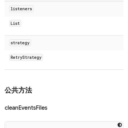
listeners
List
strategy
Retry
Strategy
公共方法
clean
Events
Files