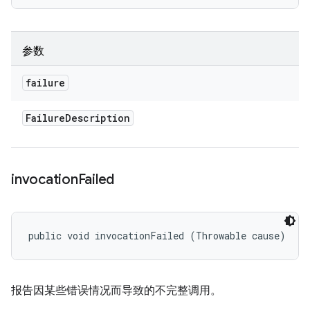
参数
failure
Failure
Description
invocation
Failed
public void invocationFailed (Throwable cause)
报告因某些错误情况而导致的不完整调用。