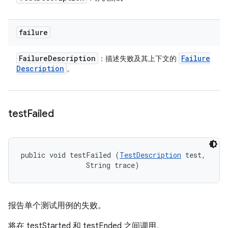
failure
Failure
Description
Failure
：描述失败及其上下文的
Description
。
test
Failed
public void testFailed (
TestDescription
 test, 

                String trace)
报告单个测试用例的失败。
将在 testStarted 和 testEnded 之间调用。