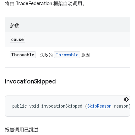
将由 TradeFederation 框架自动调用。
参数
cause
Throwable
Throwable
：失败的
原因
invocation
Skipped
public void invocationSkipped (
SkipReason
 reason)
报告调用已跳过