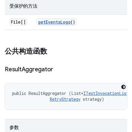
受保护的方法
File[]
get
Events
Logs
()
公共构造函数
Result
Aggregator
public ResultAggregator (List<
ITestInvocationListe
RetryStrategy
 strategy)
参数