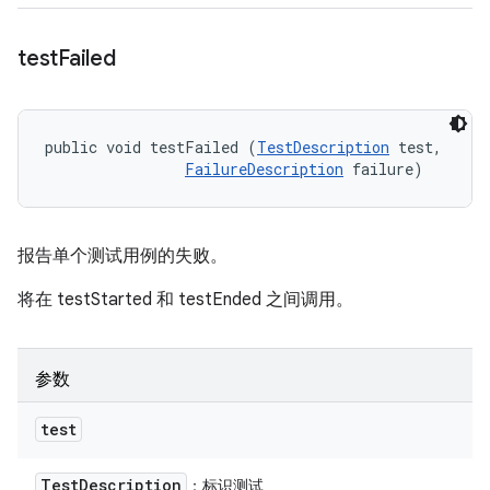
test
Failed
public void testFailed (
TestDescription
 test, 

FailureDescription
 failure)
报告单个测试用例的失败。
将在 testStarted 和 testEnded 之间调用。
参数
test
Test
Description
：标识测试