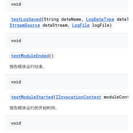
void
test
Log
Saved
(String data
Name
,
Log
Data
Type
data
Ty
Stream
Source
data
Stream
,
Log
File
log
File)
void
test
Module
Ended
()
报告模块运行结束。
void
test
Module
Started
(
IInvocation
Context
module
Conte
报告模块运行的开始时间。
void