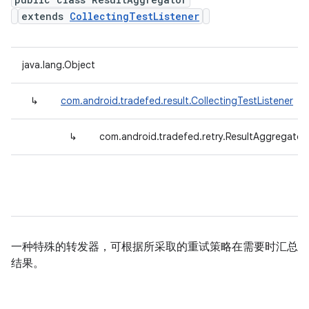
extends
CollectingTestListener
java.lang.Object
↳
com.android.tradefed.result.CollectingTestListener
↳
com.android.tradefed.retry.ResultAggregator
一种特殊的转发器，可根据所采取的重试策略在需要时汇总
结果。