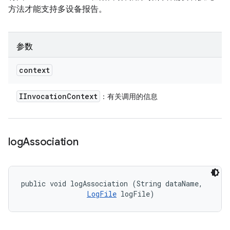
方法才能支持多设备报告。
参数
context
IInvocation
Context
：有关调用的信息
log
Association
public void logAssociation (String dataName, 

LogFile
 logFile)