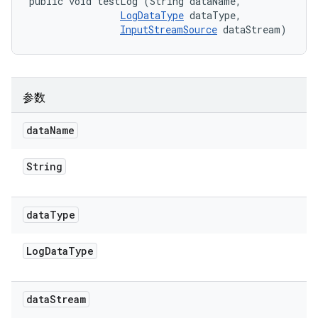
public void testLog (String dataName, 

LogDataType
 dataType, 

InputStreamSource
 dataStream)
参数
data
Name
String
data
Type
Log
Data
Type
data
Stream