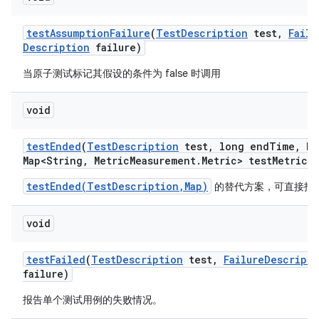
test
Assumption
Failure
(
Test
Description
test
,
Failu
Description
failure)
当原子测试标记其假设的条件为 false 时调用
void
test
Ended
(
Test
Description
test
,
long end
Time
,
Ha
Map<String
,
Metric
Measurement
.
Metric> test
Metrics)
testEnded(TestDescription,Map)
的替代方案，可直接指
void
test
Failed
(
Test
Description
test
,
Failure
Descripti
failure)
报告单个测试用例的失败情况。