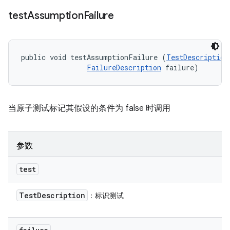
test
Assumption
Failure
public void testAssumptionFailure (
TestDescription
FailureDescription
 failure)
当原子测试标记其假设的条件为 false 时调用
参数
test
Test
Description
：标识测试