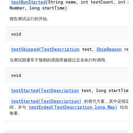
test
Run
Started
(String name
,
int test
Count
,
int at
Number
,
long start
Time)
报告测试运行的开始。
void
test
Skipped
(
Test
Description
test
,
Skip
Reason
rea
当测试因通常不预期的原因而被跳过且未执行时调用。
void
test
Started
(
Test
Description
test
,
long start
Time
testStarted(TestDescription)
的替代方案，其中还指定
testEnded(TestDescription,long,Map)
间，并与
结合使
衡量。