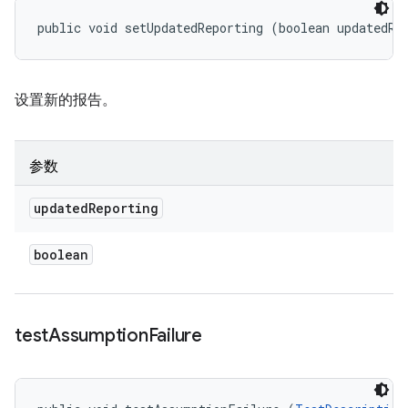
public void setUpdatedReporting (boolean updatedRe
设置新的报告。
参数
updated
Reporting
boolean
test
Assumption
Failure