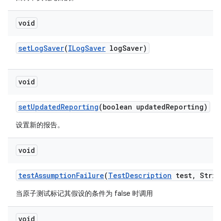
void
set
Log
Saver
(
ILog
Saver
log
Saver)
void
set
Updated
Reporting
(boolean updated
Reporting)
设置新的报告。
void
test
Assumption
Failure
(
Test
Description
test
,
Strin
当原子测试标记其假设的条件为 false 时调用
void