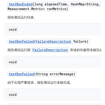
test
Run
Ended
(long elapsed
Time
,
Hash
Map<String
,
Me
Measurement
.
Metric> run
Metrics)
报告测试运行结束。
void
test
Run
Failed
(
Failure
Description
failure)
FailureDescription
报告测试运行因
所述的失败而未能完成
void
test
Run
Failed
(String error
Message)
由于出现严重错误，报告测试运行未能完成。
void