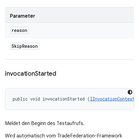
Parameter
reason
Skip
Reason
invocation
Started
public void invocationStarted (
IInvocationContext
 
Meldet den Beginn des Testaufrufs.
Wird automatisch vom TradeFederation-Framework