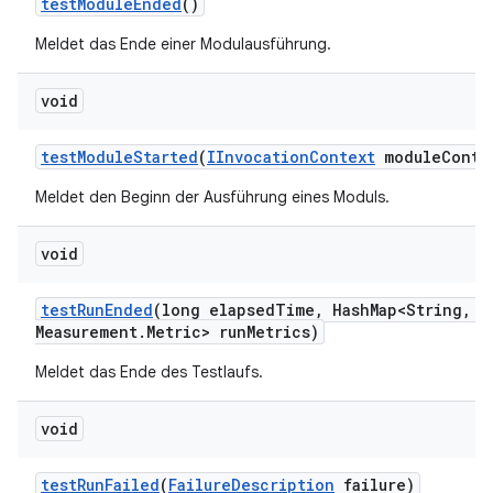
test
Module
Ended
()
Meldet das Ende einer Modulausführung.
void
test
Module
Started
(
IInvocation
Context
module
Conte
Meldet den Beginn der Ausführung eines Moduls.
void
test
Run
Ended
(long elapsed
Time
,
Hash
Map<String
,
Me
Measurement
.
Metric> run
Metrics)
Meldet das Ende des Testlaufs.
void
test
Run
Failed
(
Failure
Description
failure)