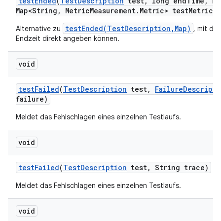
test
Ended
(
Test
Description
test
,
long end
Time
,
Ha
Map<String
,
Metric
Measurement
.
Metric> test
Metrics)
testEnded(TestDescription,Map)
Alternative zu
, mit der
Endzeit direkt angeben können.
void
test
Failed
(
Test
Description
test
,
Failure
Descripti
failure)
Meldet das Fehlschlagen eines einzelnen Testlaufs.
void
test
Failed
(
Test
Description
test
,
String trace)
Meldet das Fehlschlagen eines einzelnen Testlaufs.
void