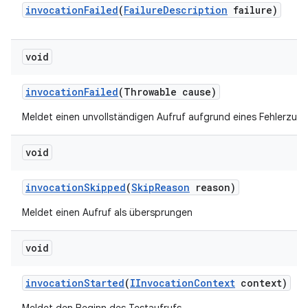
invocation
Failed
(
Failure
Description
failure)
void
invocation
Failed
(Throwable cause)
Meldet einen unvollständigen Aufruf aufgrund eines Fehlerzust
void
invocation
Skipped
(
Skip
Reason
reason)
Meldet einen Aufruf als übersprungen
void
invocation
Started
(
IInvocation
Context
context)