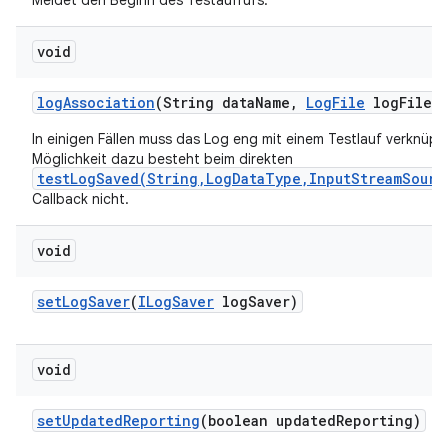
Meldet den Beginn des Testaufrufs.
void
log
Association
(String data
Name
,
Log
File
log
File)
In einigen Fällen muss das Log eng mit einem Testlauf verknüpft
Möglichkeit dazu besteht beim direkten
testLogSaved(String,LogDataType,InputStreamSourc
Callback nicht.
void
set
Log
Saver
(
ILog
Saver
log
Saver)
void
set
Updated
Reporting
(boolean updated
Reporting)