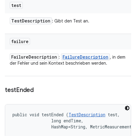
test
Test
Description
: Gibt den Test an.
failure
Failure
Description
Failure
Description
:
, in dem
der Fehler und sein Kontext beschrieben werden.
test
Ended
public void testEnded (
TestDescription
 test, 

                long endTime, 

                HashMap<String, MetricMeasurement.