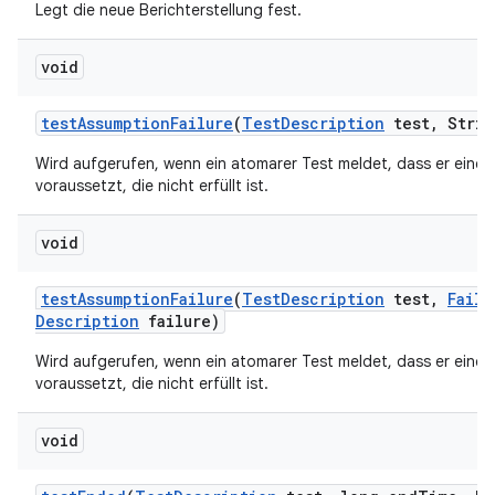
Legt die neue Berichterstellung fest.
void
test
Assumption
Failure
(
Test
Description
test
,
Strin
Wird aufgerufen, wenn ein atomarer Test meldet, dass er eine
voraussetzt, die nicht erfüllt ist.
void
test
Assumption
Failure
(
Test
Description
test
,
Failu
Description
failure)
Wird aufgerufen, wenn ein atomarer Test meldet, dass er eine
voraussetzt, die nicht erfüllt ist.
void