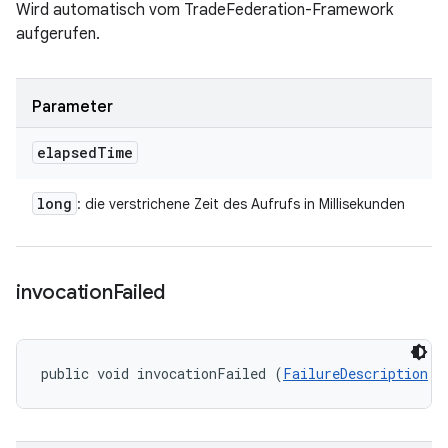
Wird automatisch vom TradeFederation-Framework
aufgerufen.
Parameter
elapsed
Time
long
: die verstrichene Zeit des Aufrufs in Millisekunden
invocation
Failed
public void invocationFailed (
FailureDescription
 f