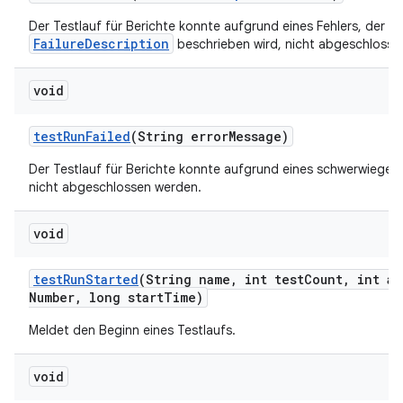
Der Testlauf für Berichte konnte aufgrund eines Fehlers, der d
FailureDescription
beschrieben wird, nicht abgeschlosse
void
test
Run
Failed
(String error
Message)
Der Testlauf für Berichte konnte aufgrund eines schwerwiegen
nicht abgeschlossen werden.
void
test
Run
Started
(String name
,
int test
Count
,
int at
Number
,
long start
Time)
Meldet den Beginn eines Testlaufs.
void