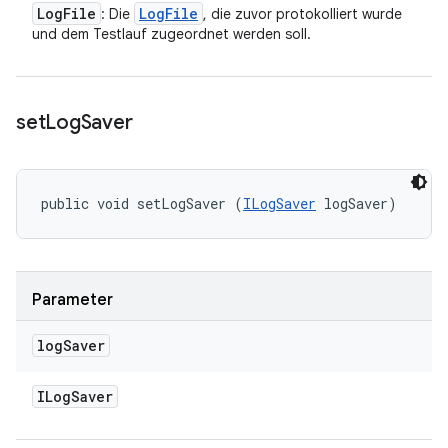
Log
File
Log
File
: Die
, die zuvor protokolliert wurde
und dem Testlauf zugeordnet werden soll.
set
Log
Saver
public void setLogSaver (
ILogSaver
 logSaver)
Parameter
log
Saver
ILog
Saver