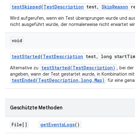
test
Skipped
(
Test
Description
test
,
Skip
Reason
rea
Wird aufgerufen, wenn ein Test übersprungen wurde und aus 
nicht ausgeführt wurde, der normalerweise nicht erwartet wird.
void
test
Started
(
Test
Description
test
,
long start
Time
testStarted(TestDescription)
Alternative zu
, bei der w
angeben, wann der Test gestartet wurde, in Kombination mit
testEnded(TestDescription,long,Map)
für eine genau
Geschützte Methoden
File[]
get
Events
Logs
()