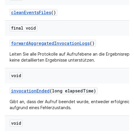
clean
Events
Files
()
final void
forward
Aggregated
Invocation
Logs
()
Leiten Sie alle Protokolle auf Aufrufebene an die Ergebnisreport
keine detaillierten Ergebnisse unterstützen.
void
invocation
Ended
(long elapsed
Time)
Gibt an, dass der Aufruf beendet wurde, entweder erfolgreich
aufgrund eines Fehlerzustands.
void