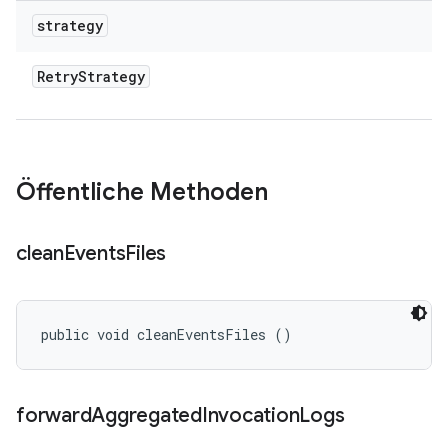
strategy
Retry
Strategy
Öffentliche Methoden
clean
Events
Files
public void cleanEventsFiles ()
forward
Aggregated
Invocation
Logs