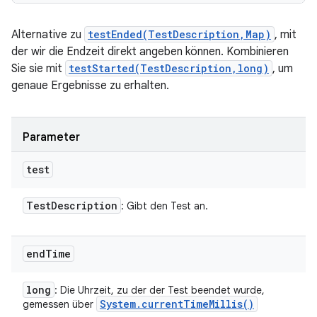
Alternative zu
testEnded(TestDescription,Map)
, mit
der wir die Endzeit direkt angeben können. Kombinieren
Sie sie mit
testStarted(TestDescription,long)
, um
genaue Ergebnisse zu erhalten.
Parameter
test
Test
Description
: Gibt den Test an.
end
Time
long
: Die Uhrzeit, zu der der Test beendet wurde,
System
.
current
Time
Millis(
)
gemessen über