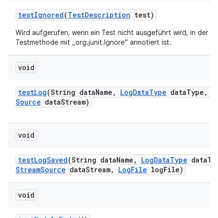
test
Ignored
(
Test
Description
test)
Wird aufgerufen, wenn ein Test nicht ausgeführt wird, in der Reg
Testmethode mit „org.junit.Ignore“ annotiert ist.
void
test
Log
(String data
Name
,
Log
Data
Type
data
Type
,
I
Source
data
Stream)
void
test
Log
Saved
(String data
Name
,
Log
Data
Type
data
Ty
Stream
Source
data
Stream
,
Log
File
log
File)
void