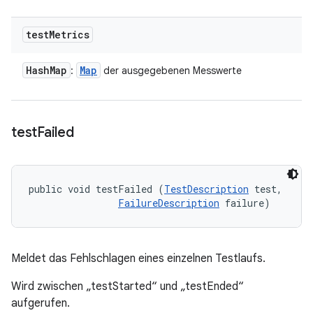
test
Metrics
Hash
Map
Map
:
der ausgegebenen Messwerte
test
Failed
public void testFailed (
TestDescription
 test, 

FailureDescription
 failure)
Meldet das Fehlschlagen eines einzelnen Testlaufs.
Wird zwischen „testStarted“ und „testEnded“
aufgerufen.