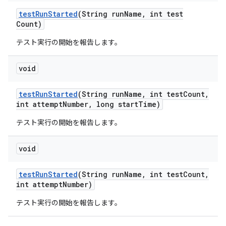
test
Run
Started
(String run
Name
,
int test
Count)
テスト実行の開始を報告します。
void
test
Run
Started
(String run
Name
,
int test
Count
,
int attempt
Number
,
long start
Time)
テスト実行の開始を報告します。
void
test
Run
Started
(String run
Name
,
int test
Count
,
int attempt
Number)
テスト実行の開始を報告します。