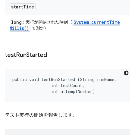
start
Time
long
System
.
current
Time
: 実行が開始された時刻（
Millis(
)
で測定）
test
Run
Started
public void testRunStarted (String runName, 

                int testCount, 

                int attemptNumber)
テスト実行の開始を報告します。