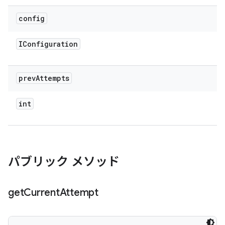
config
IConfiguration
prev
Attempts
int
パブリック メソッド
get
Current
Attempt