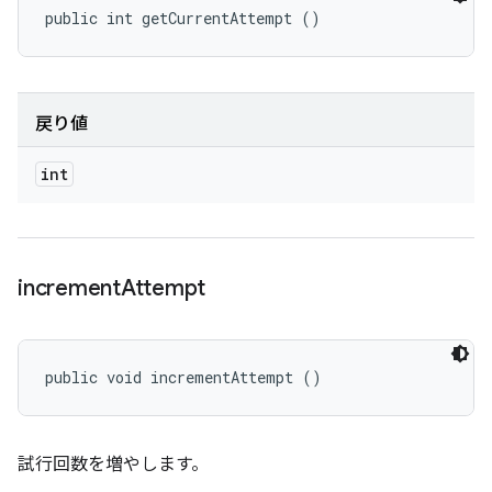
public int getCurrentAttempt ()
戻り値
int
increment
Attempt
public void incrementAttempt ()
試行回数を増やします。