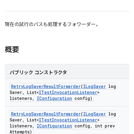
現在の試行のパスも処理するフォワーダー。
概要
パブリック コンストラクタ
Retry
Log
Saver
Result
Forwarder
(
ILog
Saver
log
Saver
,
List<
ITest
Invocation
Listener
>
listeners
,
IConfiguration
config)
Retry
Log
Saver
Result
Forwarder
(
ILog
Saver
log
Saver
,
List<
ITest
Invocation
Listener
>
listeners
,
IConfiguration
config
,
int prev
Attempts)