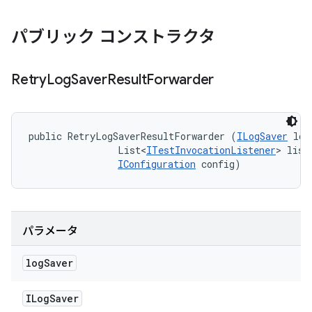
パブリック コンストラクタ
Retry
Log
Saver
Result
Forwarder
public RetryLogSaverResultForwarder (
ILogSaver
 log
                List<
ITestInvocationListener
> liste
IConfiguration
 config)
パラメータ
log
Saver
ILog
Saver