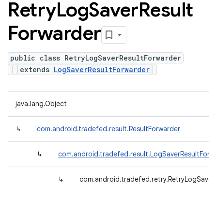
Retry
Log
Saver
Result
Forwarder
public class RetryLogSaverResultForwarder
extends
LogSaverResultForwarder
java.lang.Object
↳
com.android.tradefed.result.ResultForwarder
↳
com.android.tradefed.result.LogSaverResultForw
↳
com.android.tradefed.retry.RetryLogSaver