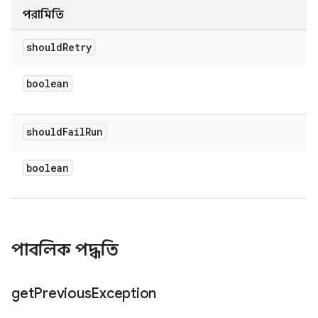
পরামিতি
should
Retry
boolean
should
Fail
Run
boolean
পাবলিক পদ্ধতি
get
Previous
Exception