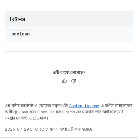
রিটার্নস
boolean
এটি কাজে লেগেছে?
এই পৃষ্ঠার কন্টেন্ট ও কোডের নমুনাগুলি
Content License
-এ বর্ণিত লাইসেন্সের
অধীনস্থ। Java এবং OpenJDK হল Oracle এবং/অথবা তার অ্যাফিলিয়েট
সংস্থার রেজিস্টার্ড ট্রেডমার্ক।
2025-07-29 UTC-তে শেষবার আপডেট করা হয়েছে।