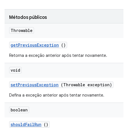
Métodos públicos
Throwable
get
Previous
Exception
()
Retorna a exceção anterior após tentar novamente.
void
set
Previous
Exception
(Throwable exception)
Defina a exceção anterior após tentar novamente.
boolean
should
Fail
Run
()