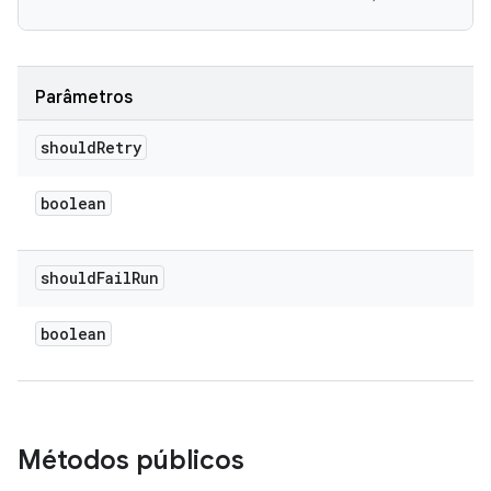
Parâmetros
should
Retry
boolean
should
Fail
Run
boolean
Métodos públicos