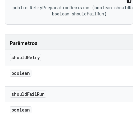
public RetryPreparationDecision (boolean shouldRetr
                boolean shouldFailRun)
Parâmetros
should
Retry
boolean
should
Fail
Run
boolean