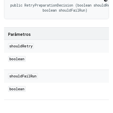
public RetryPreparationDecision (boolean shouldRetr
                boolean shouldFailRun)
Parâmetros
should
Retry
boolean
should
Fail
Run
boolean