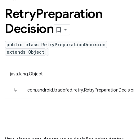
Retry
Preparation
Decision
public class RetryPreparationDecision
extends Object
java.lang.Object
↳
com.android.tradefed.retry.RetryPreparationDecision