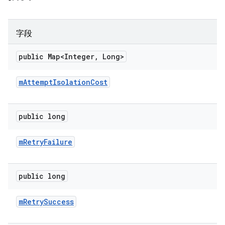
字段
public Map<Integer
,
Long>
m
Attempt
Isolation
Cost
public long
m
Retry
Failure
public long
m
Retry
Success