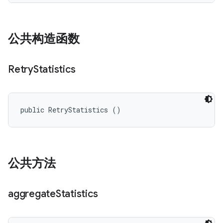
公共构造函数
Retry
Statistics
public RetryStatistics ()
公共方法
aggregate
Statistics