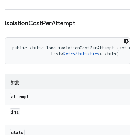
isolation
Cost
Per
Attempt
public static long isolationCostPerAttempt (int att
                List<
RetryStatistics
> stats)
参数
attempt
int
stats