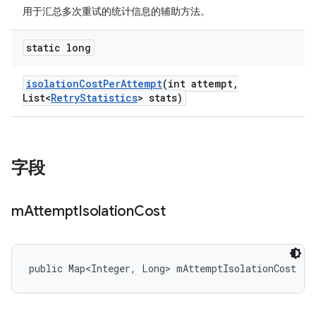
用于汇总多次重试的统计信息的辅助方法。
static long
isolation
Cost
Per
Attempt
(int attempt
,
List<
Retry
Statistics
> stats)
字段
m
Attempt
Isolation
Cost
public Map<Integer, Long> mAttemptIsolationCost