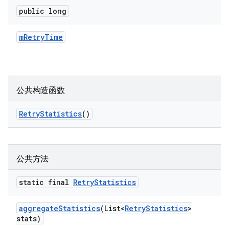
public long
m
Retry
Time
公共构造函数
Retry
Statistics
()
公共方法
static final
Retry
Statistics
aggregate
Statistics
(List<
Retry
Statistics
>
stats)