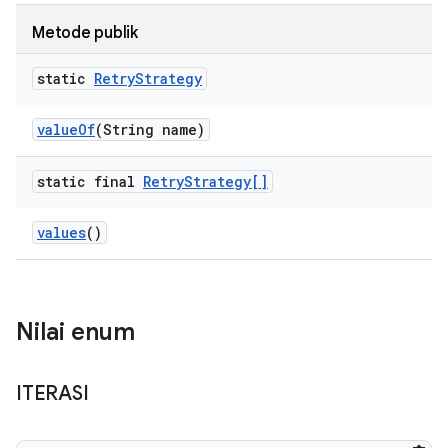
Metode publik
static
Retry
Strategy
value
Of
(String name)
static final
Retry
Strategy[]
values
()
Nilai enum
ITERASI