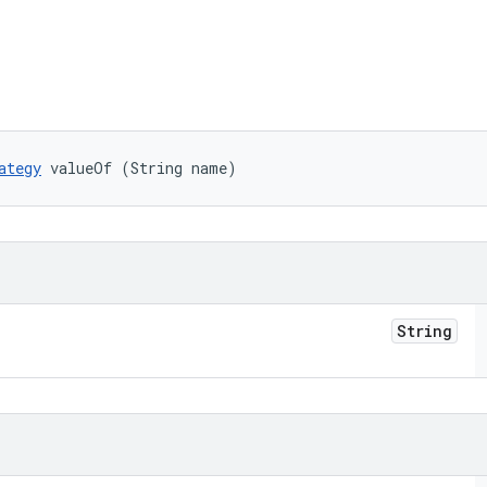
ategy
 valueOf (String name)
String