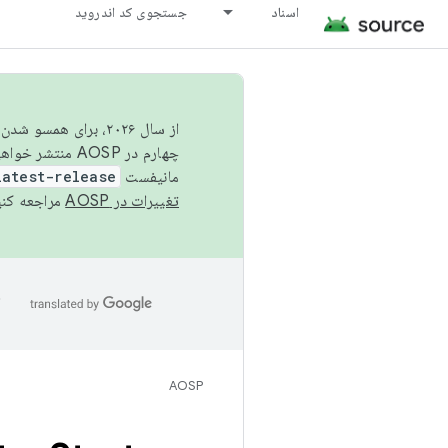
اسناد
جستجوی کد اندروید
از سال ۲۰۲۶، برای ه
چهارم در AOSP منتشر خواهیم کرد. برای ساخت و مشارکت در AOSP،
مانیفست
latest-release
تغییرات در AOSP
مراجعه کنی
ا
AOSP