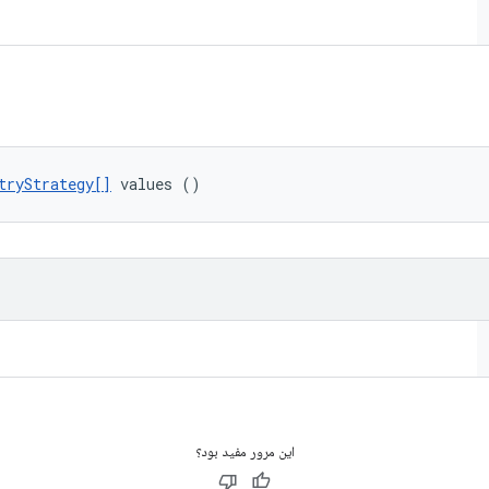
tryStrategy[]
 values ()
این مرور مفید بود؟