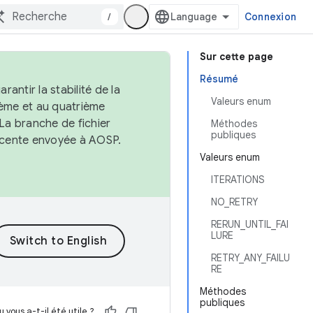
/
Connexion
Sur cette page
Résumé
antir la stabilité de la
Valeurs enum
ème et au quatrième
 La branche de fichier
Méthodes
publiques
récente envoyée à AOSP.
Valeurs enum
ITERATIONS
NO_RETRY
RERUN_UNTIL_FAI
LURE
RETRY_ANY_FAILU
RE
Méthodes
publiques
 vous a-t-il été utile ?