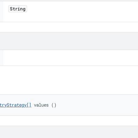
String
tryStrategy[]
 values ()