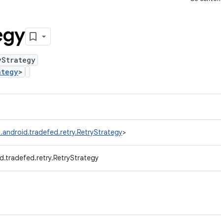
egy
yStrategy
ategy
>
.android.tradefed.retry.RetryStrategy
>
d.tradefed.retry.RetryStrategy