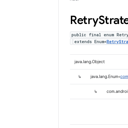
Retry
Strat
public final enum Retr
extends Enum<
RetryStr
java.lang.Object
↳
java.lang.Enum<
com
↳
com.androi