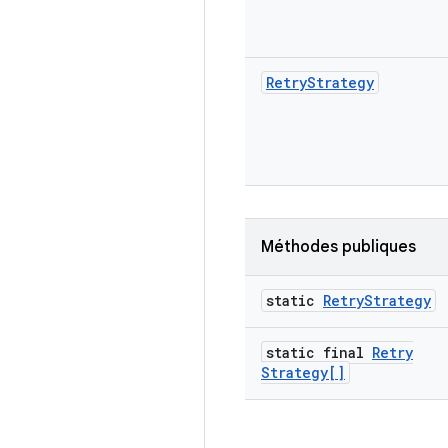
Retry
Strategy
Méthodes publiques
static
Retry
Strategy
static final
Retry
Strategy[]