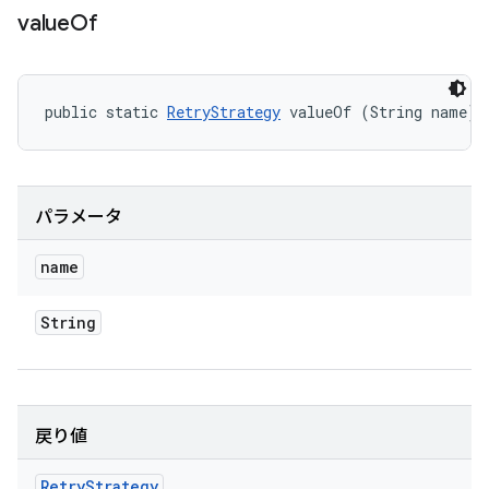
value
Of
public static 
RetryStrategy
 valueOf (String name)
パラメータ
name
String
戻り値
Retry
Strategy