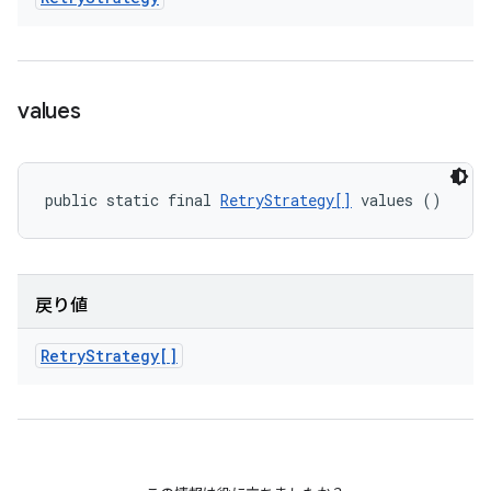
values
public static final 
RetryStrategy[]
 values ()
戻り値
Retry
Strategy[]