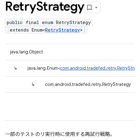
Retry
Strategy
public final enum RetryStrategy
extends Enum<
RetryStrategy
>
java.lang.Object
↳
java.lang.Enum<
com.android.tradefed.retry.RetryStrat
↳
com.android.tradefed.retry.RetryStrategy
一部のテストのリ実行時に使用する再試行戦略。