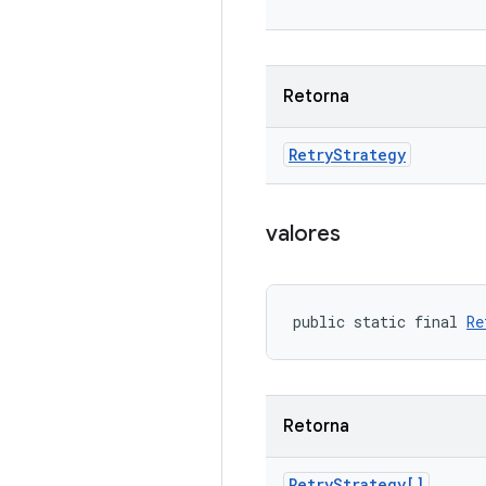
Retorna
Retry
Strategy
valores
public static final 
Re
Retorna
Retry
Strategy[]