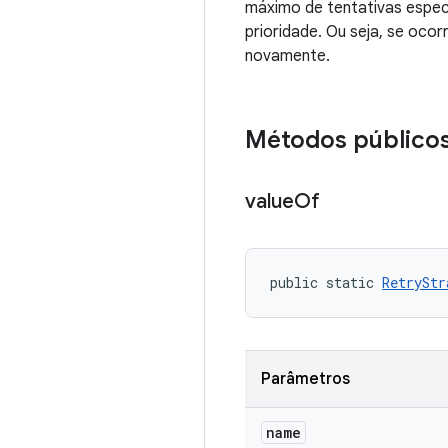
máximo de tentativas espec
prioridade. Ou seja, se oco
novamente.
Métodos público
value
Of
public static 
RetryStr
Parâmetros
name