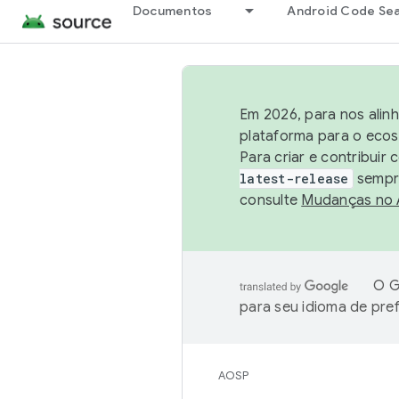
Documentos
Android Code Se
Em 2026, para nos alin
plataforma para o ecos
Para criar e contribuir
latest-release
sempre
consulte
Mudanças no
O G
para seu idioma de pre
AOSP