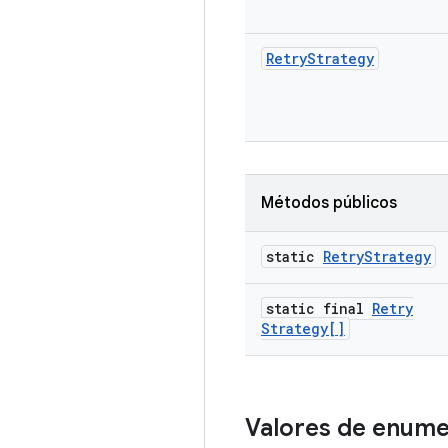
Retry
Strategy
Métodos públicos
static
Retry
Strategy
static final
Retry
Strategy[]
Valores de enum