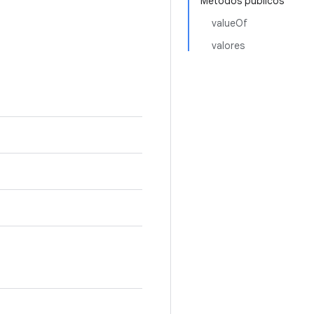
Métodos públicos
valueOf
valores