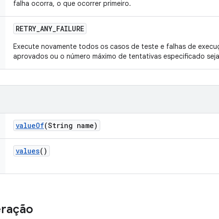
falha ocorra, o que ocorrer primeiro.
RETRY
_
ANY
_
FAILURE
Execute novamente todos os casos de teste e falhas de execu
aprovados ou o número máximo de tentativas especificado seja
value
Of
(String name)
values
()
eração