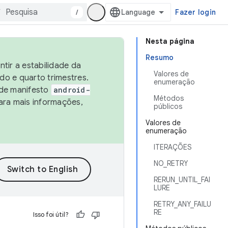
/
Fazer login
Nesta página
Resumo
tir a estabilidade da
Valores de
o e quarto trimestres.
enumeração
 de manifesto
android-
Métodos
ara mais informações,
públicos
Valores de
enumeração
ITERAÇÕES
NO_RETRY
RERUN_UNTIL_FAI
LURE
RETRY_ANY_FAILU
RE
Isso foi útil?