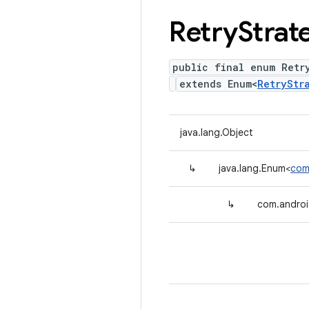
Retry
Strat
public final enum Retr
extends Enum<
RetryStr
java.lang.Object
↳
java.lang.Enum<
com
↳
com.androi